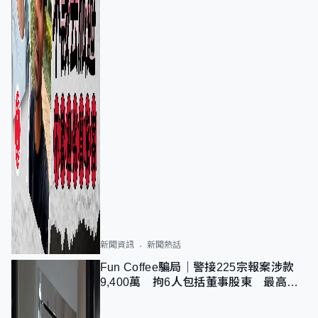
新聞資訊
新聞熱話
Fun Coffee騙局｜警接225宗報案涉款
9,400萬 拘6人包括董事股東 最高金
額一宗涉近千萬