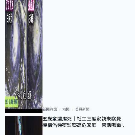
新聞資訊
港聞
首頁新聞
五歲童遭虐死｜社工三度家訪未察覺
機構倡頻密監察高危家庭 管浩鳴籲加
強跨部門協作