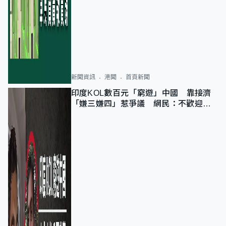
新聞資訊
港聞
首頁新聞
印度KOL數百元「窮遊」中國 靠接濟
「嫌三嫌四」惹爭議 網民：不歡迎劣
質旅客