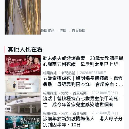
新聞資訊
港聞
首頁新聞
其他人也在看
勸未婚夫戒煙爆命案 28歲女教師連捅
心臟兩刀判死緩 母斥判太重已上訴
2026年08月05日
新聞資訊
新聞熱話
五歲童遭虐死｜解剖揭長期捱餓、傷痕
纍纍 母認罪判囚22年 官斥冷血：同
類案最惡劣
2026年08月05日
新聞資訊
港聞
首頁新聞
流感｜曾接種疫苗七歲男童染甲流死
亡 成今年首宗兒童感染離世個案
2026年08月04日
新聞資訊
港聞
首頁新聞
涉前年於新加坡機場傷人 港人母子分
別判囚半年、10日