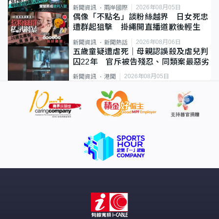
2026年08月05日
新聞資訊
兩岸國際
偶像「不點名」談粉絲越界 日女死忠
遭群起狙擊 掛繩開直播道歉後輕生
2026年08月06日
新聞資訊
新聞熱話
五歲童疑遭虐死｜母親認誤殺及虐兒判
囚22年 官斥被告殘忍、同類案最惡劣
2026年08月05日
新聞資訊
港聞