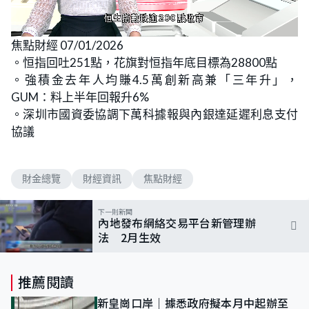
L
U
o
n
焦點財經 07/01/2026
a
m
d
u
。恒指回吐251點，花旗對恒指年底目標為28800點
e
t
d
e
:
。強積金去年人均賺4.5萬創新高兼「三年升」，
6
.
GUM：料上半年回報升6%
2
4
。深圳市國資委協調下萬科據報與內銀達延遲利息支付
%
協議
財金總覽
財經資訊
焦點財經
下一則新聞
內地發布網絡交易平台新管理辦
法 2月生效
推薦閱讀
新皇崗口岸｜據悉政府擬本月中起辦至