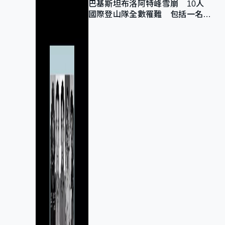
巴基斯坦布洛阿特峰雪崩 10人
國際登山隊全數罹難 包括一名中
國公民