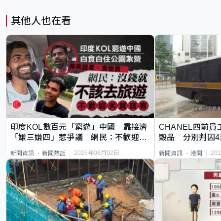
其他人也在看
印度KOL數百元「窮遊」中國 靠接濟
CHANEL四前員
「嫌三嫌四」惹爭議 網民：不歡迎劣
毀品 分別判囚4
質旅客
2026年08月02日
20
新聞資訊
新聞熱話
新聞資訊
港聞