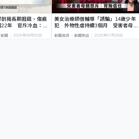
解剖揭長期捱餓、傷痕
美女治療師借輔導「誘騙」14歲少年
22年 官斥冷血：同
犯 外物性虐持續3個月 受害者母：
要保護其他人
2026年08月05日
2026年07月30日
頁新聞
新聞資訊
新聞熱話