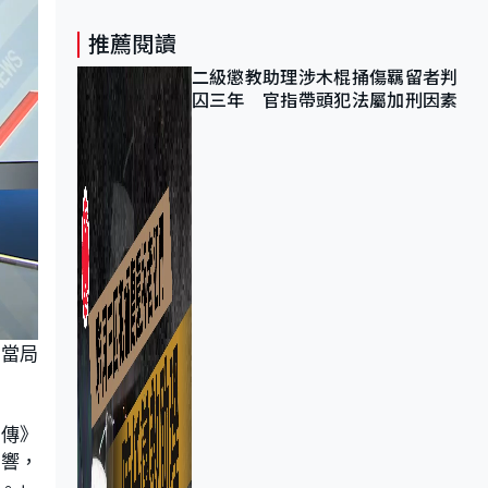
推薦閱讀
二級懲教助理涉木棍捅傷羈留者判
囚三年 官指帶頭犯法屬加刑因素
管當局
商傳》
影響，