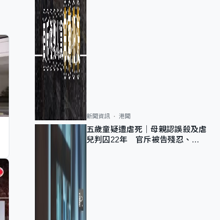
新聞資訊
港聞
五歲童疑遭虐死｜母親認誤殺及虐
兒判囚22年 官斥被告殘忍、同
類案最惡劣