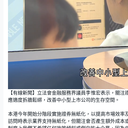
L
U
o
n
【有線新聞】立法會金融服務界議員李惟宏表示，關注
a
m
d
u
e
t
應適度拆牆鬆綁，改善中小型上市公司的生存空間。
d
e
:
1
7
.
本港今年開始分階段實施證券無紙化，以提高市場效率
0
9
訪問時表示業界支持無紙化，但關注會否產生額外成本
%