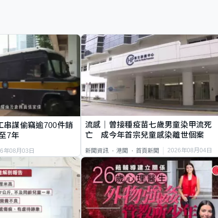
流感｜曾接種疫苗七歲男童染甲流死
工串謀偷竊逾700件銷
亡 成今年首宗兒童感染離世個案
至7年
2026年08月04日
新聞資訊
港聞
首頁新聞
26年08月03日