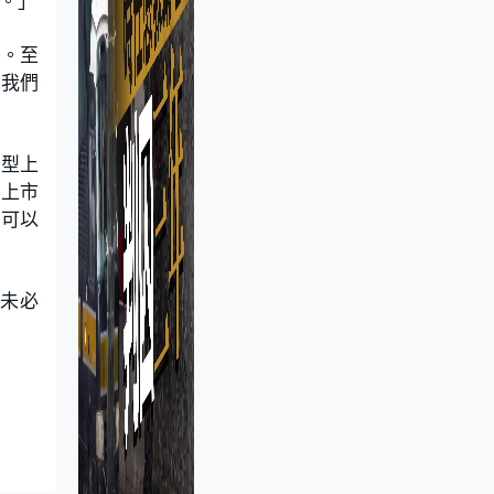
。」
數。至
。我們
小型上
些上市
方可以
套未必