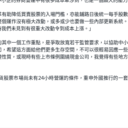
中小企的券商營運中有很多成本牽涉到，也是一個頗大的壓力
革有助降低買賣股票的入場門檻，亦能鋪路日後統一每手股
整個運作沒有極大改動，或多或少也要做一些內部更新系統
時我們未見到有很重大改動令到成本上漲。」
的其中一個工作重點，是爭取放寬若干監管要求，以協助中
司，希望這方面給他們更多生存空間，不可以很輕易因應一
變性質，或現時有些上市條例圍繞現金公司，我覺得有些地
貨股票市場尚未有24小時營運的條件，重申外國推行的一