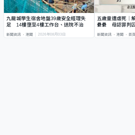
九龍城學生宿舍地盤39歲安全經理失
五歲童遭虐死｜
足 14樓墮至4樓工作台、送院不治
纍纍 母認罪判囚
類案最惡劣
2026年08月03日
新聞資訊
港聞
新聞資訊
港聞
首