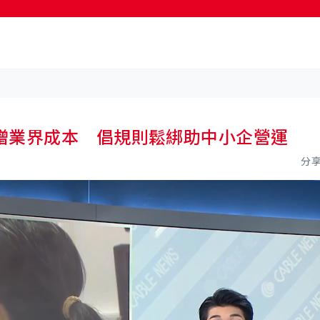
增業界成本 倡規則鬆綁助中小企營運
分