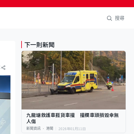
搜尋
下一則新聞
享
九龍塘救護車捱貨車撞 撞欄車頭損毀幸無
人傷
2026年01月11日
新聞資訊
港聞