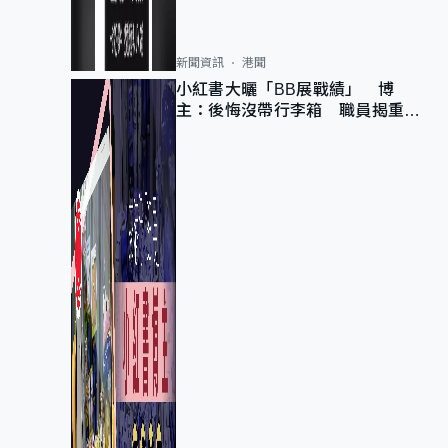
新聞資訊
港聞
小紅書大曬「BB展戰績」 博
主：後悔沒帶行李箱 職員揭重複
入會「阻止唔到」