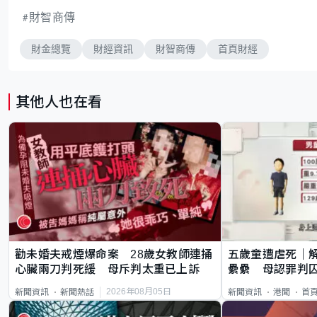
財智商傳
財金總覽
財經資訊
財智商傳
首頁財經
其他人也在看
勸未婚夫戒煙爆命案 28歲女教師連捅
五歲童遭虐死｜
心臟兩刀判死緩 母斥判太重已上訴
纍纍 母認罪判囚
類案最惡劣
2026年08月05日
新聞資訊
新聞熱話
新聞資訊
港聞
首