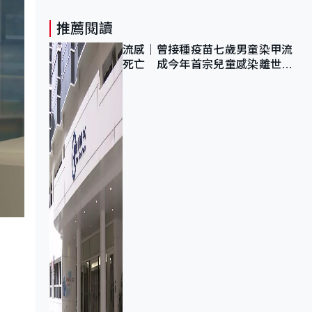
推薦閱讀
流感｜曾接種疫苗七歲男童染甲流
死亡 成今年首宗兒童感染離世個
案