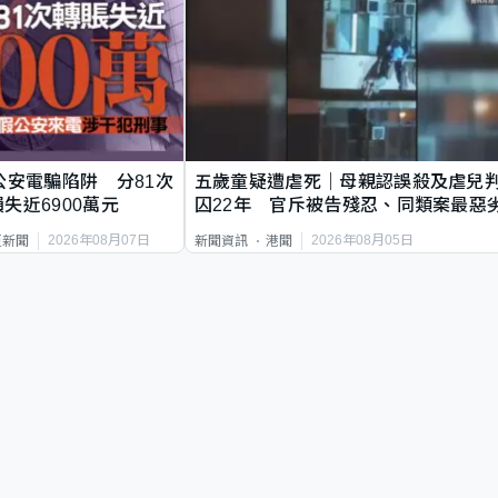
公安電騙陷阱 分81次
五歲童疑遭虐死｜母親認誤殺及虐兒
失近6900萬元
囚22年 官斥被告殘忍、同類案最惡
2026年08月07日
2026年08月05日
頁新聞
新聞資訊
港聞