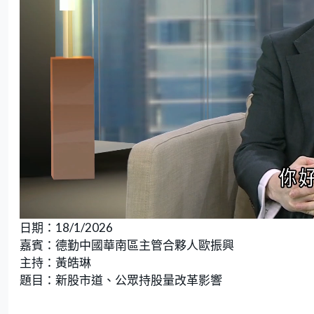
L
U
o
n
日期：18/1/2026
a
m
d
u
e
t
嘉賓：德勤中國華南區主管合夥人歐振興
d
e
:
主持：黃皓琳
3
.
9
題目：新股市道、公眾持股量改革影響
9
%