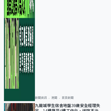
新聞資訊
港聞
首頁新聞
九龍城學生宿舍地盤39歲安全經理失
足 14樓墮至4樓工作台、送院不治