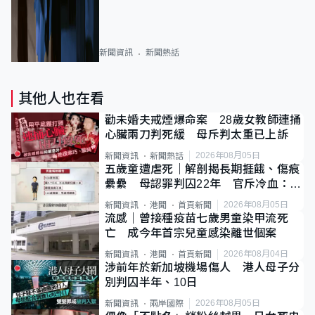
新聞資訊
新聞熱話
其他人也在看
勸未婚夫戒煙爆命案 28歲女教師連捅
心臟兩刀判死緩 母斥判太重已上訴
2026年08月05日
新聞資訊
新聞熱話
五歲童遭虐死｜解剖揭長期捱餓、傷痕
纍纍 母認罪判囚22年 官斥冷血：同
類案最惡劣
2026年08月05日
新聞資訊
港聞
首頁新聞
流感｜曾接種疫苗七歲男童染甲流死
亡 成今年首宗兒童感染離世個案
2026年08月04日
新聞資訊
港聞
首頁新聞
涉前年於新加坡機場傷人 港人母子分
別判囚半年、10日
2026年08月05日
新聞資訊
兩岸國際