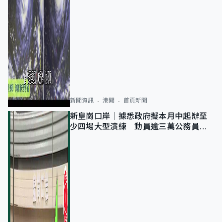
新聞資訊
港聞
首頁新聞
新皇崗口岸｜據悉政府擬本月中起辦至
少四場大型演練 動員逾三萬公務員人
次測試