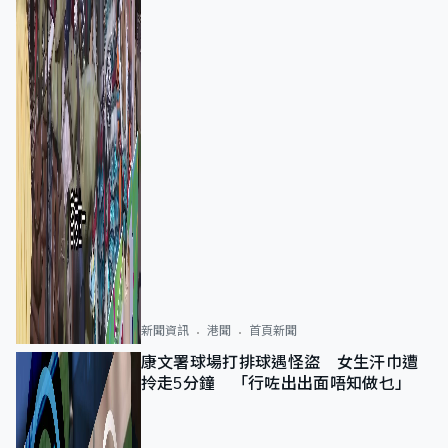
新聞資訊
港聞
首頁新聞
康文署球場打排球遇怪盜 女生汗巾遭
拎走5分鐘 「行咗出出面唔知做乜」