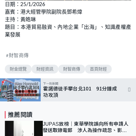
n
日期：25/1/2026
a
m
d
u
嘉賓：港大經管學院副院長鄧希煒
e
t
d
e
:
主持：黃皓琳
1
.
題目：本港貿易融資、內地企業「出海」、知識產權產
8
0
業發展
%
財智商傳
財金總覽
財經資訊
財智商傳
首頁財經
下一則新聞
霍諾德徒手攀台北101 91分鐘成
功攻頂
推薦閱讀
JUPAS放榜｜東華學院誤向所有申請人
發送取錄電郵 涉人為操作疏忽、影響