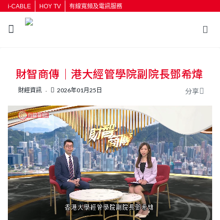
i-CABLE
HOY TV
有線寬頻及電訊服務
返回
財智商傳｜港大經管學院副院長鄧希煒
按輸入鍵開始搜尋
財經資訊
2026年01月25日
分享
L
U
o