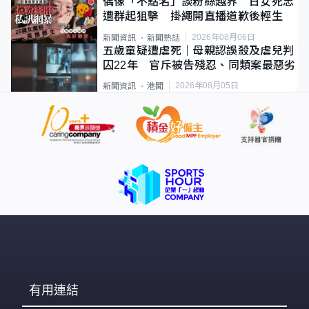
偶像「不點名」談粉絲越界 日女死忠
遭群起狙擊 掛繩開直播道歉後輕生
2026年08月06日
新聞資訊
新聞熱話
五歲童疑遭虐死｜母親認誤殺及虐兒判
囚22年 官斥被告殘忍、同類案最惡劣
2026年08月05日
新聞資訊
港聞
有用連結