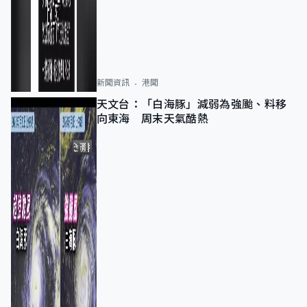
新聞資訊
港聞
天文台：「白海豚」減弱為強颱、料移
向東海 周末天氣酷熱