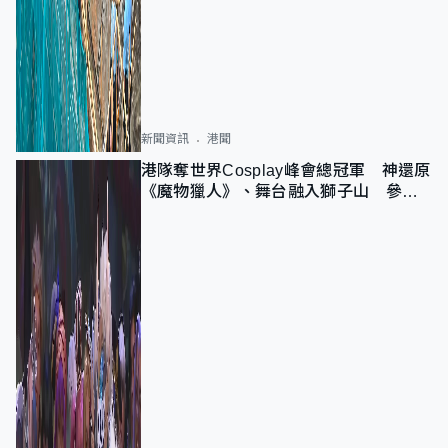
新聞資訊
港聞
港隊奪世界Cosplay峰會總冠軍 神還原
《魔物獵人》、舞台融入獅子山 參賽
者：讓大家認識香港