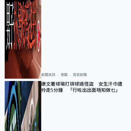
新聞資訊
港聞
首頁新聞
康文署球場打排球遇怪盜 女生汗巾遭
拎走5分鐘 「行咗出出面唔知做乜」