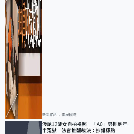
新聞資訊
兩岸國際
涉誘12歲女自拍祼照 「A0」男捱足年
半冤獄 法官推翻裁決：抄錯標點