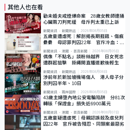
其他人也在看
勸未婚夫戒煙爆命案 28歲女教師連捅
心臟兩刀判死緩 母斥判太重已上訴
2026年08月05日
新聞資訊
新聞熱話
五歲童遭虐死｜解剖揭長期捱餓、傷痕
纍纍 母認罪判囚22年 官斥冷血：同
類案最惡劣
2026年08月05日
新聞資訊
港聞
首頁新聞
偶像「不點名」談粉絲越界 日女死忠
遭群起狙擊 掛繩開直播道歉後輕生
2026年08月06日
新聞資訊
新聞熱話
涉前年於新加坡機場傷人 港人母子分
別判囚半年、10日
2026年08月05日
新聞資訊
兩岸國際
43歲主婦墮內地公安電騙陷阱 分81次
轉賬「保證金」損失近6900萬元
2026年08月07日
新聞資訊
港聞
首頁新聞
五歲童疑遭虐死｜母親認誤殺及虐兒判
囚22年 官斥被告殘忍、同類案最惡劣