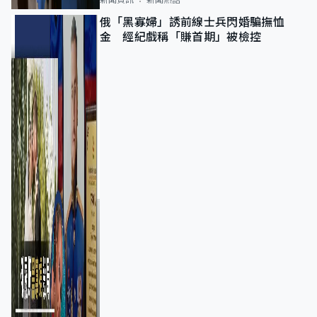
俄「黑寡婦」誘前線士兵閃婚騙撫恤
金 經紀戲稱「賺首期」被檢控