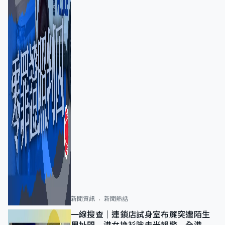
新聞資訊
新聞熱話
一線搜查｜連鎖店試身室布簾突遭陌生