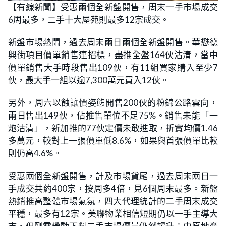
n
【有線新聞】受惠兩個全新盤開售，周末一手市場成交
a
m
d
u
6周最多，二手十大屋苑則最多12宗成交。
e
t
d
e
:
3
新盤市場熱鬧，過去周末兩日兩個全新盤開售。華懋德
1
.
興街項目價單銷售連招標，盡推全盤164伙沽清，當中
5
8
價單銷售大手時段售出109伙，有11組買家購入至少7
%
伙，最大手一組以逾7,300萬元買入12伙。
另外，周六以蝕讓價姿態開售200伙的粉錦公路雲向，
兩日售出149伙，佔推售單位不足75%。銷售未能「一
炮沽清」，新加推的77伙定價未敢進取，折實均價1.46
多萬元，較對上一張價單低8.6%，如果與首張價單比較
則仍高4.6%。
受惠兩個全新盤開售，計及市場貨尾，過去周末兩日一
手成交共約400宗，按周多4倍，見6個周末最多。新盤
熱銷推高整體市場氣氛，四大代理統計的二手周末成交
平穩，最多有12宗。美聯物業相信短期仍以一手主導大