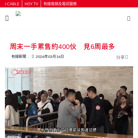
i-CABLE
HOY TV
有線寬頻及電訊服務
返回
周末一手累售約400伙 見6周最多
按輸入鍵開始搜尋
有線新聞
2026年03月16日
分享
L
U
o