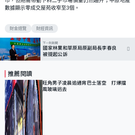
市，但剛需帶動下料二手市場價量仍然趨升；中原地產
數據顯示零成交屋苑收窄至3個。
財金總覽
財經資訊
下一則新聞
國家林業和草原局原副局長李春良
被提起公訴
推薦閱讀
旺角男子凌晨追通宵巴士落空 打爆擋
風玻璃逃去