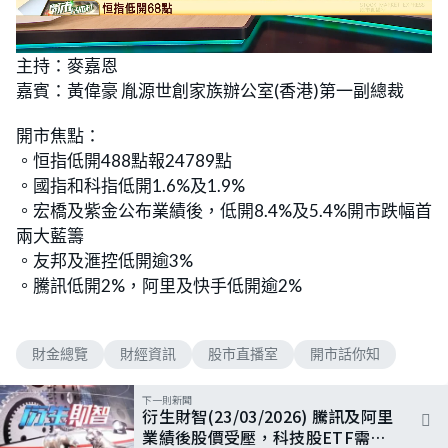
L
U
o
n
主持：麥嘉恩
a
m
d
u
嘉賓：黃偉豪 胤源世創家族辦公室(香港)第一副總裁
e
t
d
e
:
7
開市焦點：
.
2
。恒指低開488點報24789點
0
%
。國指和科指低開1.6%及1.9%
。宏橋及紫金公布業績後，低開8.4%及5.4%開市跌幅首
兩大藍籌
。友邦及滙控低開逾3%
。騰訊低開2%，阿里及快手低開逾2%
財金總覽
財經資訊
股市直播室
開市話你知
下一則新聞
衍生財智(23/03/2026) 騰訊及阿里
業績後股價受壓，科技股ETF需重