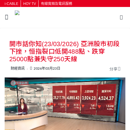
i-CABLE
HOY TV
有線寬頻及電訊服務
返回
開市話你知(23/03/2026) 亞洲股市初段
按輸入鍵開始搜尋
下挫，恒指裂口低開488點、跌穿
25000點兼失守250天線
財經資訊
2026年03月23日
分享