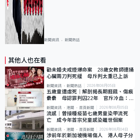
新聞資訊
新聞熱話
其他人也在看
勸未婚夫戒煙爆命案 28歲女教師連捅
心臟兩刀判死緩 母斥判太重已上訴
2026年08月05日
新聞資訊
新聞熱話
五歲童遭虐死｜解剖揭長期捱餓、傷痕
纍纍 母認罪判囚22年 官斥冷血：同
類案最惡劣
2026年08月05日
新聞資訊
港聞
首頁新聞
流感｜曾接種疫苗七歲男童染甲流死
亡 成今年首宗兒童感染離世個案
2026年08月04日
新聞資訊
港聞
首頁新聞
涉前年於新加坡機場傷人 港人母子分