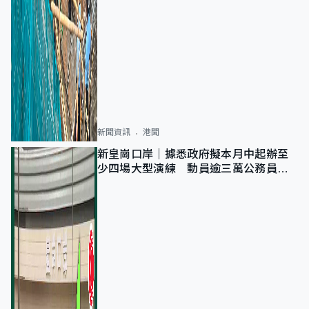
新聞資訊
港聞
新皇崗口岸｜據悉政府擬本月中起辦至
少四場大型演練 動員逾三萬公務員人
次測試