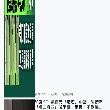
新聞資訊
港聞
首頁新聞
印度KOL數百元「窮遊」中國 靠接濟
「嫌三嫌四」惹爭議 網民：不歡迎劣