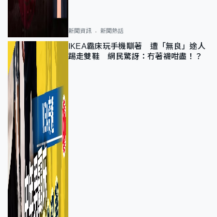
新聞資訊
新聞熱話
IKEA霸床玩手機瞓著 遭「無良」途人
踢走雙鞋 網民驚訝：冇著襪咁盡！？