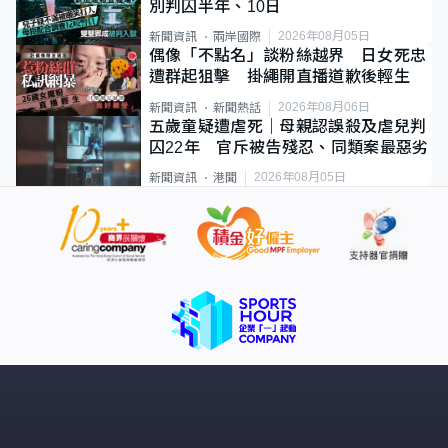
別判囚半年、10日
2026年08月05日
新聞資訊
兩岸國際
偶像「不點名」談粉絲越界 日女死忠
遭群起狙擊 掛繩開直播道歉後輕生
2026年08月06日
新聞資訊
新聞熱話
五歲童疑遭虐死｜母親認誤殺及虐兒判
囚22年 官斥被告殘忍、同類案最惡劣
2026年08月05日
新聞資訊
港聞