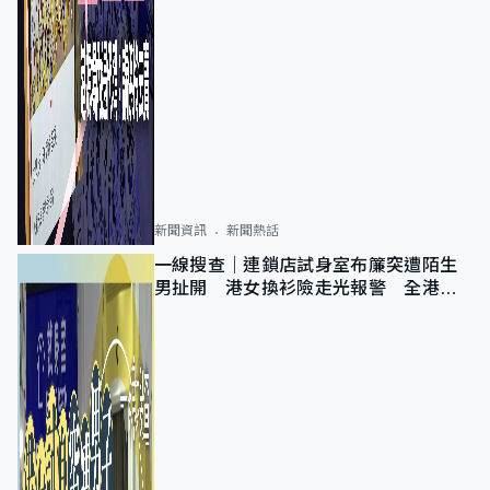
新聞資訊
新聞熱話
一線搜查｜連鎖店試身室布簾突遭陌生
男扯開 港女換衫險走光報警 全港分
店急換實體門