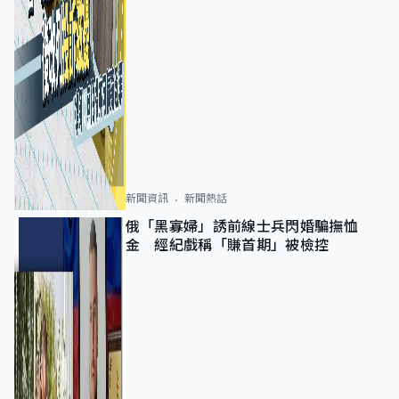
新聞資訊
新聞熱話
俄「黑寡婦」誘前線士兵閃婚騙撫恤
金 經紀戲稱「賺首期」被檢控