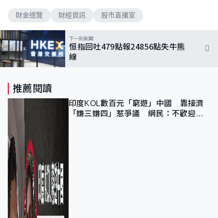
財金總覽
財經資訊
股市直播室
下一則新聞
恒指回吐479點報24856點失牛熊
線
推薦閱讀
印度KOL數百元「窮遊」中國 靠接濟
「嫌三嫌四」惹爭議 網民：不歡迎劣
質旅客