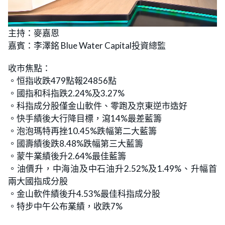
L
U
o
n
主持：麥嘉恩
a
m
d
u
嘉賓：李澤銘 Blue Water Capital投資總監
e
t
d
e
:
1
收市焦點：
.
8
。恒指收跌479點報24856點
9
%
。國指和科指跌2.24%及3.27%
。科指成分股僅金山軟件、零跑及京東逆市造好
。快手績後大行降目標，瀉14%最差藍籌
。泡泡瑪特再挫10.45%跌幅第二大藍籌
。國壽績後跌8.48%跌幅第三大藍籌
。蒙牛業績後升2.64%最佳藍籌
。油價升，中海油及中石油升2.52%及1.49%、升幅首
兩大國指成分股
。金山軟件績後升4.53%最佳科指成分股
。特步中午公布業績，收跌7%