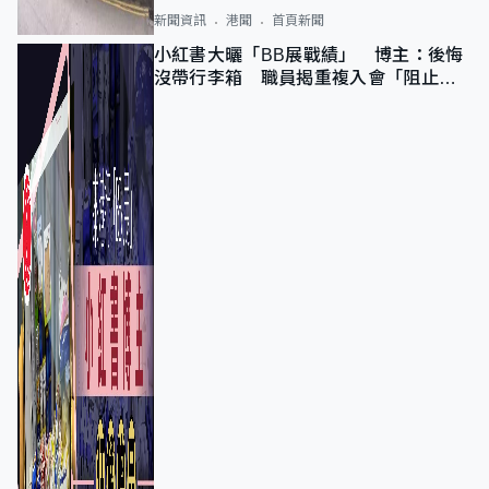
新聞資訊
港聞
首頁新聞
小紅書大曬「BB展戰績」 博主：後悔
沒帶行李箱 職員揭重複入會「阻止唔
到」