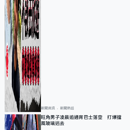
新聞資訊
新聞熱話
旺角男子凌晨追通宵巴士落空 打爆擋
風玻璃逃去