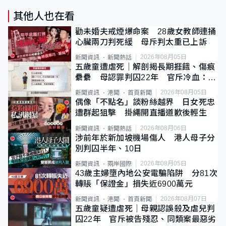
其他人也在看
勸未婚夫戒煙爆命案 28歲女教師連捅
心臟兩刀判死緩 母斥判太重已上訴
2026年08月05日
新聞資訊
新聞熱話
五歲童遭虐死｜解剖揭長期捱餓、傷痕
纍纍 母認罪判囚22年 官斥冷血：同
類案最惡劣
2026年08月05日
新聞資訊
港聞
首頁新聞
偶像「不點名」談粉絲越界 日女死忠
遭群起狙擊 掛繩開直播道歉後輕生
2026年08月06日
新聞資訊
新聞熱話
涉前年於新加坡機場傷人 港人母子分
別判囚半年、10日
2026年08月05日
新聞資訊
兩岸國際
43歲主婦墮內地公安電騙陷阱 分81次
轉賬「保證金」損失近6900萬元
2026年08月07日
新聞資訊
港聞
首頁新聞
五歲童疑遭虐死｜母親認誤殺及虐兒判
囚22年 官斥被告殘忍、同類案最惡劣