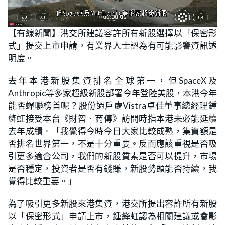
L
U
o
n
【有線新聞】港交所建議容許所有新股選擇以「保密形
a
m
d
u
式」提交上市申請，有業界人士認為有可能影響資訊透
e
t
d
e
:
明度。
1
7
.
去年本港新股集資排名全球第一，但SpaceX及
9
6
Anthropic等多家超級新股部署今年登陸美股，本港今年
%
能否蟬聯榜首呢？股份過戶處Vistra卓佳董事總經理鍾
絳虹接受本台《財智．商傳》訪問時指本港未必能延續
去年成績。「我覺得今時今日大家比較成熟，集資額是
否排名世界第一，不是十分重要。反而應該重視是否吸
引更多適合公司，我們的新股質素是否可以提升，市場
是否穩定，投資者是否有錢賺，新股勢頭能否持續，我
覺得比較重要。」
為了吸引更多新股來港集資，港交所提出容許所有新股
以「保密形式」申請上市，鍾絳虹認為相關建議或會影