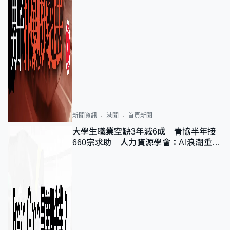
新聞資訊
港聞
首頁新聞
大學生職業空缺3年減6成 青協半年接
660宗求助 人力資源學會：AI浪潮重整
職位需求