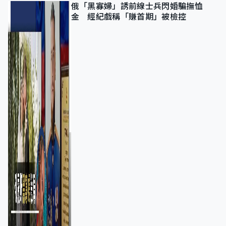
俄「黑寡婦」誘前線士兵閃婚騙撫恤
金 經紀戲稱「賺首期」被檢控