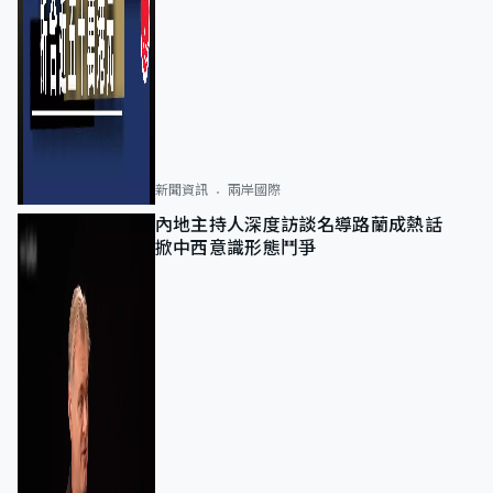
新聞資訊
兩岸國際
內地主持人深度訪談名導路蘭成熱話
掀中西意識形態鬥爭