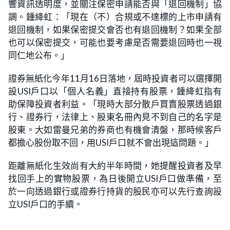
響資訊透明度，並關注保密申請能否與「退回機制」協
調。鍾絳虹：「現在（不）合規或不達標的上市申請有
退回機制，如果保密提交會否也有退回機制？如果全部
也可以保密提交，可能也要考慮是否需要退回時也一視
同仁地公布。」
證券無紙化今年11月16日落地，屆時投資者可以選擇開
設USI戶口以「個人名義」直接持有股票，鍾絳虹指有
助保障投資者利益。「現時大部分散戶買賣股票透過銀
行、證券行，法律上、股東名冊內見不到自己的名字是
股東。大如雷曼兄弟的券商也有機會清盤，那時候客戶
都擔心股份取不回，用USI戶口就不會出現這問題。」
距離無紙化生效尚有大約半年時間，她提醒投資者及早
找回手上的實物股票，為日後開立USI戶口做準備，至
於一向透過銀行或證券行持貨的股民亦可以先行查詢設
立USI戶口的手續。