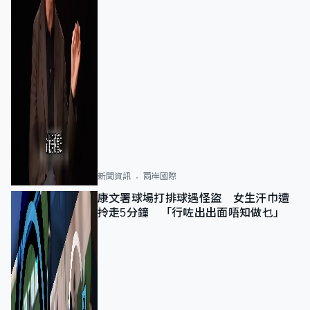
新聞資訊
兩岸國際
康文署球場打排球遇怪盜 女生汗巾遭
拎走5分鐘 「行咗出出面唔知做乜」