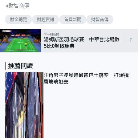
財智商傳
財金總覽
財經資訊
首頁新聞
財智商傳
下一則新聞
湯姆斯盃羽毛球賽 中華台北場數
5比0擊敗瑞典
推薦閱讀
旺角男子凌晨追通宵巴士落空 打爆擋
風玻璃逃去