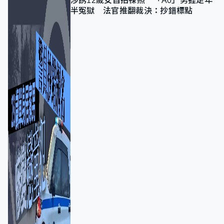
涉誘12歲女自拍祼照 「A0」男捱足年
半冤獄 法官推翻裁決：抄錯標點