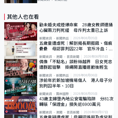
其他人也在看
勸未婚夫戒煙爆命案 28歲女教師連捅
心臟兩刀判死緩 母斥判太重已上訴
2026年08月05日
新聞資訊
新聞熱話
五歲童遭虐死｜解剖揭長期捱餓、傷痕
纍纍 母認罪判囚22年 官斥冷血：同
類案最惡劣
2026年08月05日
新聞資訊
港聞
首頁新聞
偶像「不點名」談粉絲越界 日女死忠
遭群起狙擊 掛繩開直播道歉後輕生
2026年08月06日
新聞資訊
新聞熱話
涉前年於新加坡機場傷人 港人母子分
別判囚半年、10日
2026年08月05日
新聞資訊
兩岸國際
43歲主婦墮內地公安電騙陷阱 分81次
轉賬「保證金」損失近6900萬元
2026年08月07日
新聞資訊
港聞
首頁新聞
五歲童疑遭虐死｜母親認誤殺及虐兒判