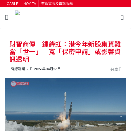
i-CABLE
HOY TV
有線寬頻及電訊服務
財智商傳｜鍾絳虹：港今年新股集資難
當「世一」 寬「保密申請」或影響資
訊透明
有線新聞
2026年04月26日
分享