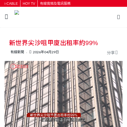
i-CABLE
HOY TV
有線寬頻及電訊服務
返回
新世界尖沙咀甲廈出租率約99%
按輸入鍵開始搜尋
有線新聞
2026年04月29日
分享
L
U
o