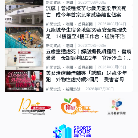
2026年08月03日
新聞資訊
港聞
流感｜曾接種疫苗七歲男童染甲流死
亡 成今年首宗兒童感染離世個案
2026年08月04日
新聞資訊
港聞
首頁新聞
九龍城學生宿舍地盤39歲安全經理失
足 14樓墮至4樓工作台、送院不治
2026年08月03日
新聞資訊
港聞
五歲童遭虐死｜解剖揭長期捱餓、傷痕
纍纍 母認罪判囚22年 官斥冷血：同
類案最惡劣
2026年08月05日
新聞資訊
港聞
首頁新聞
美女治療師借輔導「誘騙」14歲少年
犯 外物性虐持續3個月 受害者母：
要保護其他人
2026年07月30日
新聞資訊
新聞熱話