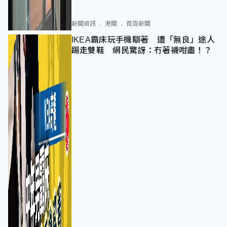
新聞資訊
港聞
首頁新聞
IKEA霸床玩手機瞓著 遭「無良」途人
踢走雙鞋 網民驚訝：冇著襪咁盡！？