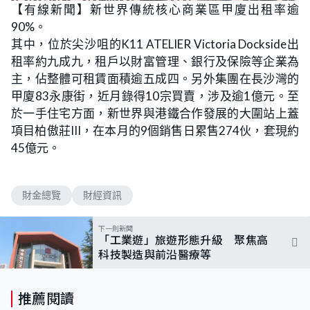
n
【有線新聞】新世界傳統核心商業區甲廈出租率逾
a
m
d
u
90%。
e
t
d
e
:
其中，位於尖沙咀的K11 ATELIER Victoria Dockside出
6
7
租率約九成九，租戶以財富管理、銀行及保險等企業為
.
5
主，佔整體可租賃面積逾五成四。另外集團在長沙灣的
0
%
甲廈83永康街，近月錄得10宗買賣，涉及逾1億元。至
於一手住宅方面，新世界與港鐵合作發展的大圍站上蓋
項目柏傲莊III，在本月的9個銷售日累售274伙，套現約
45億元。
財金總覽
財經資訊
下一則新聞
「工業遊」旅遊形態升級 聚焦高
科技製造與前沿醫療等
推薦閱讀