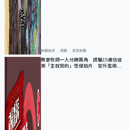
新聞資訊
港聞
首頁新聞
教會牧師一人分飾兩角 誘騙15歲信徒
簽「主奴契約」性侵拍片 官斥濫用教
友信任、二審判囚9年