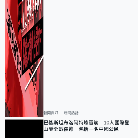
新聞資訊
新聞熱話
巴基斯坦布洛阿特峰雪崩 10人國際登
山隊全數罹難 包括一名中國公民