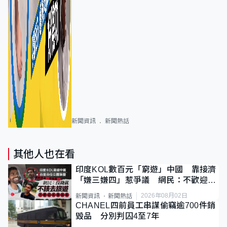
新聞資訊
新聞熱話
其他人也在看
印度KOL數百元「窮遊」中國 靠接濟
「嫌三嫌四」惹爭議 網民：不歡迎劣
質旅客
2026年08月02日
新聞資訊
新聞熱話
CHANEL四前員工串謀偷竊逾700件銷
毀品 分別判囚4至7年