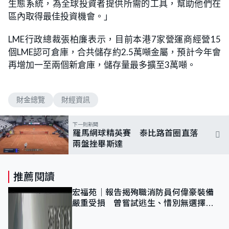
生態系統，為全球投資者提供所需的工具，幫助他們在
區內取得最佳投資機會。」
LME行政總裁張柏廉表示，目前本港7家營運商經營15
個LME認可倉庫，合共儲存約2.5萬噸金屬，預計今年會
再增加一至兩個新倉庫，儲存量最多擴至3萬噸。
財金總覽
財經資訊
下一則新聞
羅馬網球精英賽 泰比路首圈直落
兩盤挫畢斯達
推薦閱讀
宏福苑｜報告揭殉職消防員何偉豪裝備
嚴重受損 曾嘗試逃生、惜別無選擇下
棄裝備墮樓