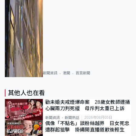
新聞資訊
港聞
首頁新聞
其他人也在看
勸未婚夫戒煙爆命案 28歲女教師連捅
心臟兩刀判死緩 母斥判太重已上訴
2026年08月05日
新聞資訊
新聞熱話
偶像「不點名」談粉絲越界 日女死忠
遭群起狙擊 掛繩開直播道歉後輕生