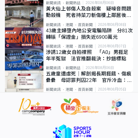
2026年08月06日
新聞資訊
新聞熱話
黃大仙上邨傷人及自殺案 疑噪音問題
動殺機 死者持菜刀斬傷樓上鄰居後墮
斃
2026年08月08日
新聞資訊
港聞
首頁新聞
43歲主婦墮內地公安電騙陷阱 分81次
轉賬「保證金」損失近6900萬元
2026年08月07日
新聞資訊
港聞
首頁新聞
涉誘12歲女自拍祼照 「A0」男捱足
年半冤獄 法官推翻裁決：抄錯標點
2026年08月06日
新聞資訊
新聞熱話
五歲童遭虐死｜解剖揭長期捱餓、傷痕
纍纍 母認罪判囚22年 官斥冷血：同
類案最惡劣
2026年08月05日
新聞資訊
港聞
首頁新聞