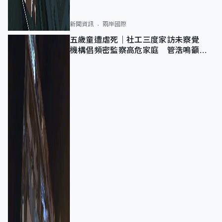
新聞資訊
兩岸國際
五歲童遭虐死｜社工三度家訪未察覺
機構倡頻密監察高危家庭 管浩鳴籲加
強跨部門協作