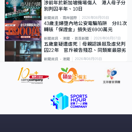
涉前年於新加坡機場傷人 港人母子分
別判囚半年、10日
2026年08月05日
新聞資訊
兩岸國際
43歲主婦墮內地公安電騙陷阱 分81次
轉賬「保證金」損失近6900萬元
2026年08月07日
新聞資訊
港聞
首頁新聞
五歲童疑遭虐死｜母親認誤殺及虐兒判
囚22年 官斥被告殘忍、同類案最惡劣
2026年08月05日
新聞資訊
港聞