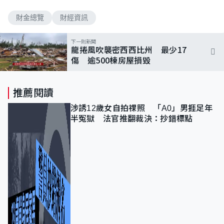
財金總覽
財經資訊
下一則新聞
龍捲風吹襲密西西比州 最少17
傷 逾500棟房屋損毀
推薦閱讀
涉誘12歲女自拍祼照 「A0」男捱足年
半冤獄 法官推翻裁決：抄錯標點