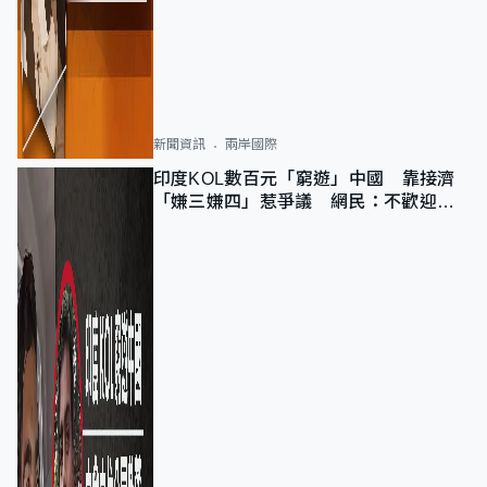
新聞資訊
兩岸國際
印度KOL數百元「窮遊」中國 靠接濟
「嫌三嫌四」惹爭議 網民：不歡迎劣
質旅客