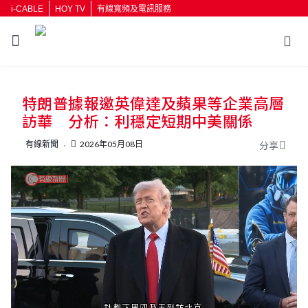
i-CABLE
HOY TV
有線寬頻及電訊服務
返回
特朗普據報邀英偉達及蘋果等企業高層
按輸入鍵開始搜尋
訪華 分析：利穩定短期中美關係
有線新聞
2026年05月08日
分享