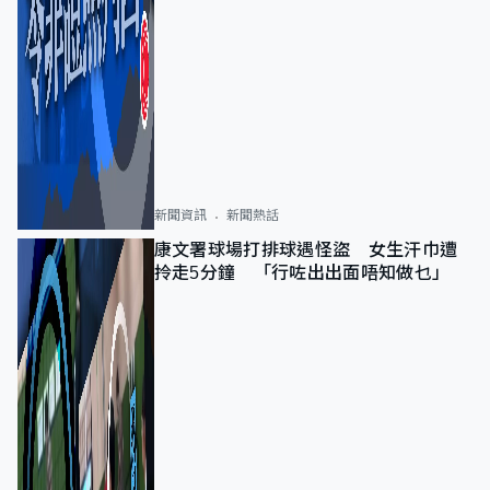
新聞資訊
新聞熱話
康文署球場打排球遇怪盜 女生汗巾遭
拎走5分鐘 「行咗出出面唔知做乜」