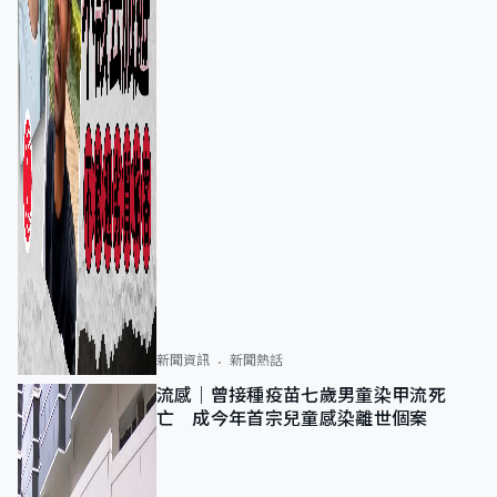
新聞資訊
新聞熱話
流感｜曾接種疫苗七歲男童染甲流死
亡 成今年首宗兒童感染離世個案