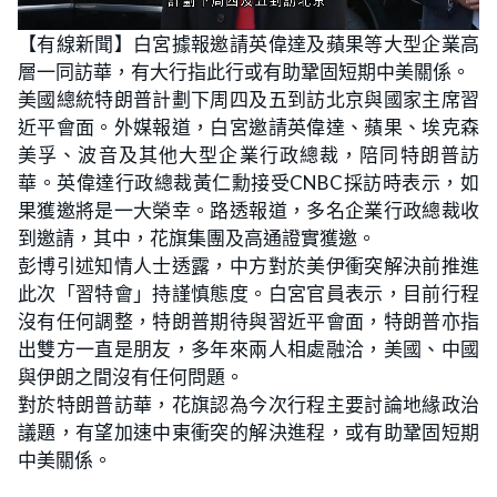
L
U
o
n
【有線新聞】白宮據報邀請英偉達及蘋果等大型企業高
a
m
d
u
層一同訪華，有大行指此行或有助鞏固短期中美關係。
e
t
d
e
:
美國總統特朗普計劃下周四及五到訪北京與國家主席習
3
0
近平會面。外媒報道，白宮邀請英偉達、蘋果、埃克森
.
3
美孚、波音及其他大型企業行政總裁，陪同特朗普訪
4
%
華。英偉達行政總裁黃仁勳接受CNBC採訪時表示，如
果獲邀將是一大榮幸。路透報道，多名企業行政總裁收
到邀請，其中，花旗集團及高通證實獲邀。
彭博引述知情人士透露，中方對於美伊衝突解決前推進
此次「習特會」持謹慎態度。白宮官員表示，目前行程
沒有任何調整，特朗普期待與習近平會面，特朗普亦指
出雙方一直是朋友，多年來兩人相處融洽，美國、中國
與伊朗之間沒有任何問題。
對於特朗普訪華，花旗認為今次行程主要討論地緣政治
議題，有望加速中東衝突的解決進程，或有助鞏固短期
中美關係。