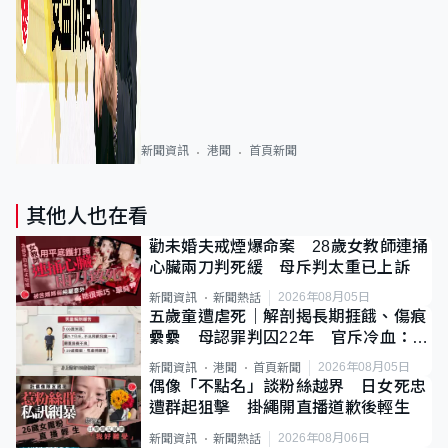
新聞資訊
港聞
首頁新聞
其他人也在看
勸未婚夫戒煙爆命案 28歲女教師連捅
心臟兩刀判死緩 母斥判太重已上訴
2026年08月05日
新聞資訊
新聞熱話
五歲童遭虐死｜解剖揭長期捱餓、傷痕
纍纍 母認罪判囚22年 官斥冷血：同
類案最惡劣
2026年08月05日
新聞資訊
港聞
首頁新聞
偶像「不點名」談粉絲越界 日女死忠
遭群起狙擊 掛繩開直播道歉後輕生
2026年08月06日
新聞資訊
新聞熱話