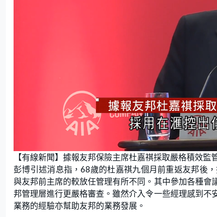
L
U
o
n
【有線新聞】據報友邦保險主席杜嘉祺採取嚴格積效監
a
m
d
u
e
t
彭博引述消息指，68歲的杜嘉祺九個月前重返友邦後
d
e
:
與友邦前主席的較放任管理有所不同。其中參加各種會
5
7
.
邦管理層進行更嚴格審查。雖然介入令一些經理感到不
4
5
業務的經驗亦幫助友邦的業務發展。
%