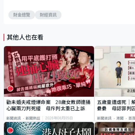
財金總覽
財經資訊
其他人也在看
勸未婚夫戒煙爆命案 28歲女教師連捅
五歲童遭虐死｜
心臟兩刀判死緩 母斥判太重已上訴
纍纍 母認罪判囚
類案最惡劣
2026年08月05日
新聞資訊
新聞熱話
新聞資訊
港聞
首