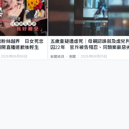
談粉絲越界 日女死忠
五歲童疑遭虐死｜母親認誤殺及虐兒
繩開直播道歉後輕生
囚22年 官斥被告殘忍、同類案最惡
2026年08月06日
2026年08月05日
新聞資訊
港聞