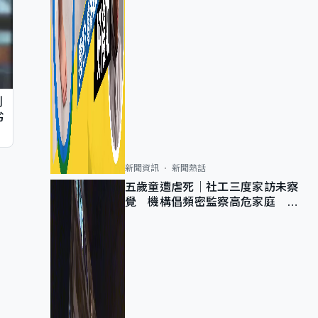
判
劣
新聞資訊
新聞熱話
五歲童遭虐死｜社工三度家訪未察
覺 機構倡頻密監察高危家庭 管
浩鳴籲加強跨部門協作