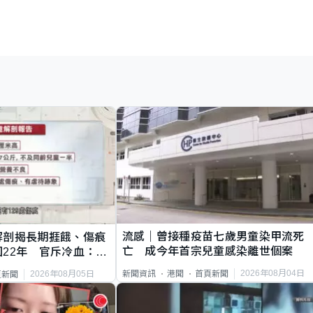
流感｜曾接種疫苗七歲男童染甲流死
解剖揭長期捱餓、傷痕
亡 成今年首宗兒童感染離世個案
22年 官斥冷血：同
2026年08月04日
新聞資訊
港聞
首頁新聞
2026年08月05日
頁新聞