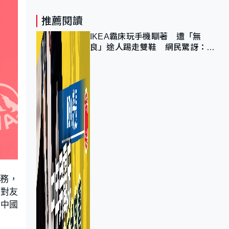
推薦閱讀
IKEA霸床玩手機瞓著 遭「無
良」途人踢走雙鞋 網民驚訝：冇
著襪咁盡！？
事務，
並對友
在中國