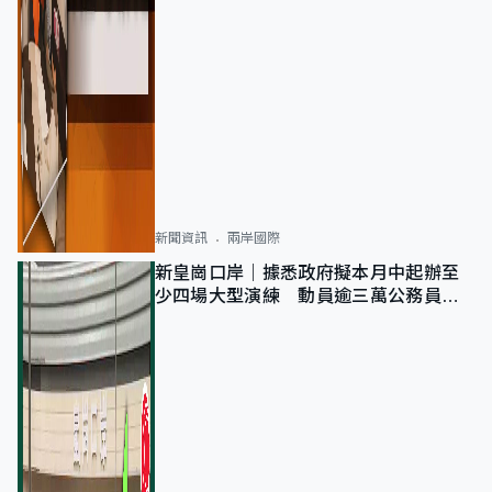
新聞資訊
兩岸國際
新皇崗口岸｜據悉政府擬本月中起辦至
少四場大型演練 動員逾三萬公務員人
次測試