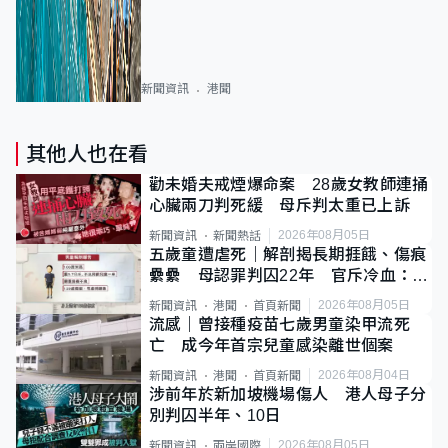
新聞資訊
港聞
其他人也在看
勸未婚夫戒煙爆命案 28歲女教師連捅
心臟兩刀判死緩 母斥判太重已上訴
2026年08月05日
新聞資訊
新聞熱話
五歲童遭虐死｜解剖揭長期捱餓、傷痕
纍纍 母認罪判囚22年 官斥冷血：同
類案最惡劣
2026年08月05日
新聞資訊
港聞
首頁新聞
流感｜曾接種疫苗七歲男童染甲流死
亡 成今年首宗兒童感染離世個案
2026年08月04日
新聞資訊
港聞
首頁新聞
涉前年於新加坡機場傷人 港人母子分
別判囚半年、10日
2026年08月05日
新聞資訊
兩岸國際