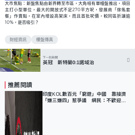
n
大市焦點：新盤焦點由新界轉至市區，大角咀有單幢盤推出，項目
a
m
d
u
主打小型單位，最大的開放式不足270平方呎，發展商「傢俬套
e
t
d
e
餐」作賣點，在室內增設高架床，而且首批呎價，較同區折讓逾
:
6
10%，是否吸引？
.
5
0
%
財經資訊
樓盤傳真
下一則新聞
英冠 新特蘭0:1諾域治
推薦閱讀
印度KOL數百元「窮遊」中國 靠接濟
「嫌三嫌四」惹爭議 網民：不歡迎劣
質旅客