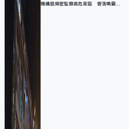
機構倡頻密監察高危家庭 管浩鳴籲加
強跨部門協作