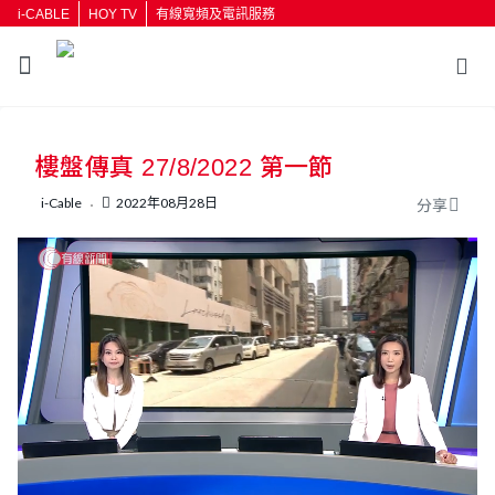
i-CABLE
HOY TV
有線寬頻及電訊服務
返回
樓盤傳真 27/8/2022 第一節
按輸入鍵開始搜尋
i-Cable
2022年08月28日
分享
L
U
o