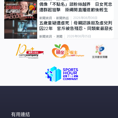
偶像「不點名」談粉絲越界 日女死忠
遭群起狙擊 掛繩開直播道歉後輕生
2026年08月06日
新聞資訊
新聞熱話
五歲童疑遭虐死｜母親認誤殺及虐兒判
囚22年 官斥被告殘忍、同類案最惡劣
2026年08月05日
新聞資訊
港聞
有用連結