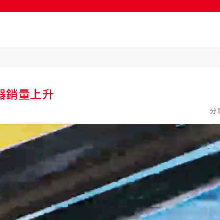
按輸入鍵開始搜尋
器銷量上升
分