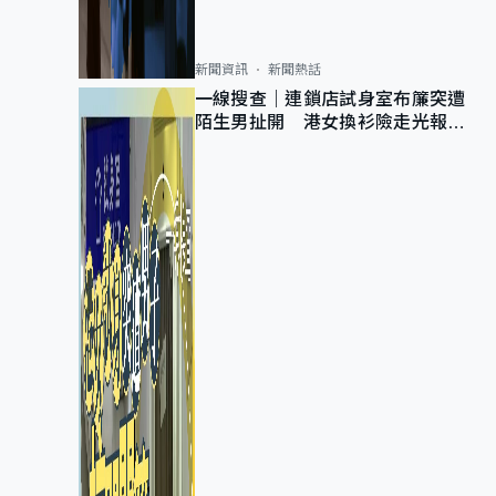
新聞資訊
新聞熱話
一線搜查｜連鎖店試身室布簾突遭
陌生男扯開 港女換衫險走光報
警 全港分店急換實體門