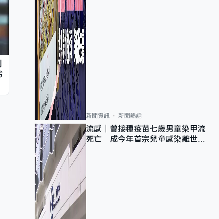
判
劣
新聞資訊
新聞熱話
流感｜曾接種疫苗七歲男童染甲流
死亡 成今年首宗兒童感染離世個
案