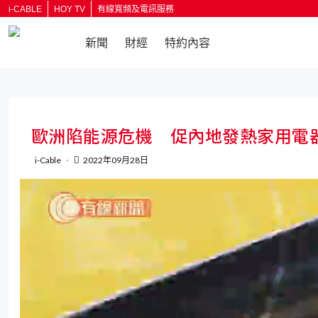
i-CABLE
HOY TV
有線寬頻及電訊服務
新聞
財經
特約內容
返回
歐洲陷能源危機 促內地發熱家用電
i-Cable
2022年09月28日