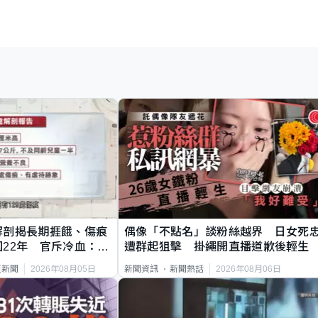
解剖揭長期捱餓、傷痕
偶像「不點名」談粉絲越界 日女死
22年 官斥冷血：同
遭群起狙擊 掛繩開直播道歉後輕生
2026年08月05日
2026年08月06日
頁新聞
新聞資訊
新聞熱話