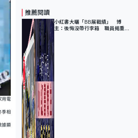
推薦閱讀
小紅書大曬「BB展戰績」 博
主：後悔沒帶行李箱 職員揭重複
入會「阻止唔到」
家用電
冬季相
數據顯