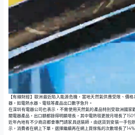
L
U
o
n
【有線財經】歐洲最近陷入能源危機，當地天然氣供應受限、價格
a
m
d
u
器，如電熱水器、電毯等產品出口數字急升。
e
t
d
e
:
在深圳有電器公司也表示，不需使用天然氣的產品特別受歐洲國家
1
6
關電器產品，出口額都錄得明顯增長，其中電熱毯更按月增長了150
.
6
近年內地有不少商店都會專門請家具送裝師，由送貨到安裝一手包
0
%
示，消費者在網上下單，選擇繼續再在網上買傢俬的次數增長了14