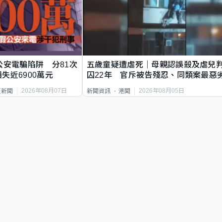
公安電騙陷阱 分81次
五歲童疑遭虐死｜母親認誤殺及虐兒
失近6900萬元
囚22年 官斥被告殘忍、同類案最惡
2026年08月07日
2026年08月05日
頁新聞
新聞資訊
港聞