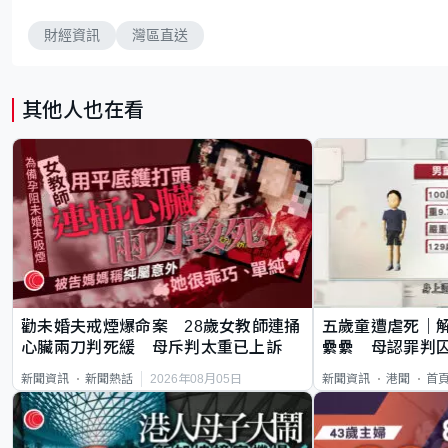
財經資訊
灣區直送
其他人也在看
勸未婚夫戒煙爆命案 28歲女教師連捅
五歲童遭虐死｜
心臟兩刀判死緩 母斥判太重已上訴
纍纍 母認罪判囚
類案最惡劣
2026年08月05日
新聞資訊
新聞熱話
新聞資訊
港聞
首