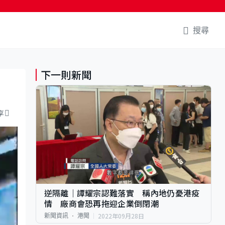
搜尋
下一則新聞
享
逆隔離｜譚耀宗認難落實 稱內地仍憂港疫
情 廠商會恐再拖迎企業倒閉潮
2022年09月28日
新聞資訊
港聞