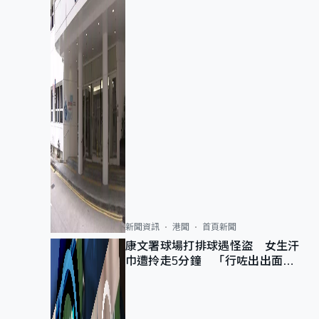
新聞資訊
港聞
首頁新聞
康文署球場打排球遇怪盜 女生汗
巾遭拎走5分鐘 「行咗出出面唔
知做乜」