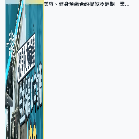
美容、健身預繳合約擬設冷靜期 業界
憂退款計法對商戶不公