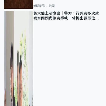
新聞資訊
港聞
黃大仙上邨命案｜警方：行兇者多次就
噪音問題與傷者爭執 曾提出調單位已
獲批