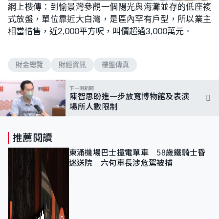
網上樓傳：到愉景灣參觀一個陽光與海灘並存的低座複
式放盤，單位靠近大白灣，是區內罕有戶型，所以業主
相當惜售，近2,000平方呎，叫價超過3,000萬元。
財金總覽
財經資訊
樓盤傳真
下一則新聞
陳智思盼進一步放寬博物館及表演
場所人數限制
推薦閱讀
東涌機場巴士撞電單車 58歲鐵騎士昏
迷送院 六旬車長涉危駕被捕