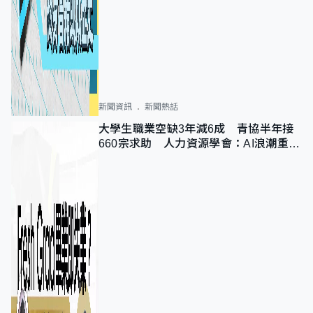
新聞資訊
新聞熱話
大學生職業空缺3年減6成 青協半年接
660宗求助 人力資源學會：AI浪潮重整
職位需求