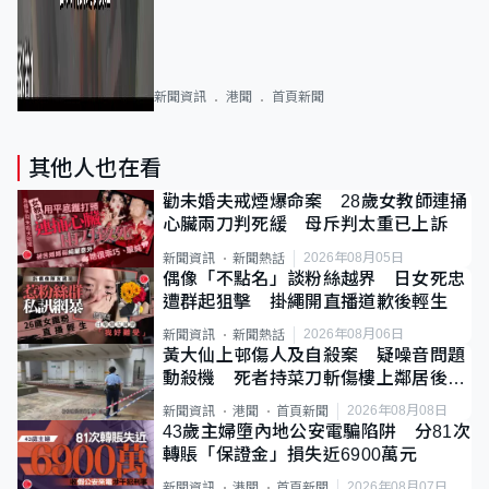
新聞資訊
港聞
首頁新聞
其他人也在看
勸未婚夫戒煙爆命案 28歲女教師連捅
心臟兩刀判死緩 母斥判太重已上訴
2026年08月05日
新聞資訊
新聞熱話
偶像「不點名」談粉絲越界 日女死忠
遭群起狙擊 掛繩開直播道歉後輕生
2026年08月06日
新聞資訊
新聞熱話
黃大仙上邨傷人及自殺案 疑噪音問題
動殺機 死者持菜刀斬傷樓上鄰居後墮
斃
2026年08月08日
新聞資訊
港聞
首頁新聞
43歲主婦墮內地公安電騙陷阱 分81次
轉賬「保證金」損失近6900萬元
2026年08月07日
新聞資訊
港聞
首頁新聞