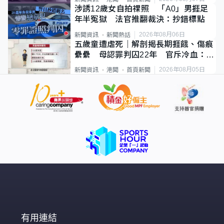
涉誘12歲女自拍祼照 「A0」男捱足
年半冤獄 法官推翻裁決：抄錯標點
2026年08月06日
新聞資訊
新聞熱話
五歲童遭虐死｜解剖揭長期捱餓、傷痕
纍纍 母認罪判囚22年 官斥冷血：同
類案最惡劣
2026年08月05日
新聞資訊
港聞
首頁新聞
有用連結