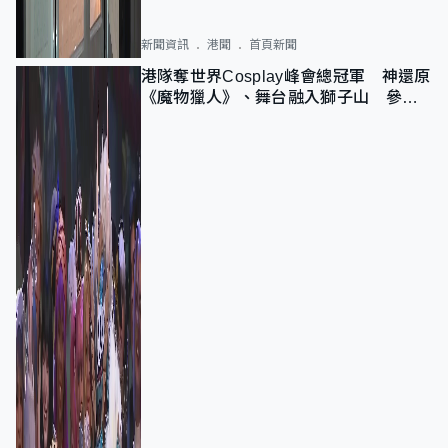
新聞資訊
港聞
首頁新聞
港隊奪世界Cosplay峰會總冠軍 神還原
《魔物獵人》、舞台融入獅子山 參賽
者：讓大家認識香港