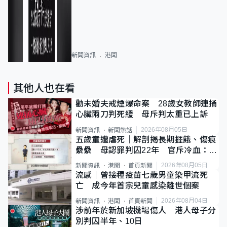
新聞資訊
港聞
其他人也在看
勸未婚夫戒煙爆命案 28歲女教師連捅
心臟兩刀判死緩 母斥判太重已上訴
2026年08月05日
新聞資訊
新聞熱話
五歲童遭虐死｜解剖揭長期捱餓、傷痕
纍纍 母認罪判囚22年 官斥冷血：同
類案最惡劣
2026年08月05日
新聞資訊
港聞
首頁新聞
流感｜曾接種疫苗七歲男童染甲流死
亡 成今年首宗兒童感染離世個案
2026年08月04日
新聞資訊
港聞
首頁新聞
涉前年於新加坡機場傷人 港人母子分
別判囚半年、10日