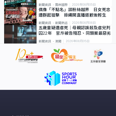
2026年08月05日
新聞資訊
兩岸國際
偶像「不點名」談粉絲越界 日女死忠
遭群起狙擊 掛繩開直播道歉後輕生
2026年08月06日
新聞資訊
新聞熱話
五歲童疑遭虐死｜母親認誤殺及虐兒判
囚22年 官斥被告殘忍、同類案最惡劣
2026年08月05日
新聞資訊
港聞