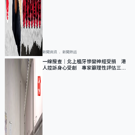
新聞資訊
新聞熱話
一線搜查｜北上植牙慘變神經受損 港
人控訴身心受創 專家籲理性評估三大
風險