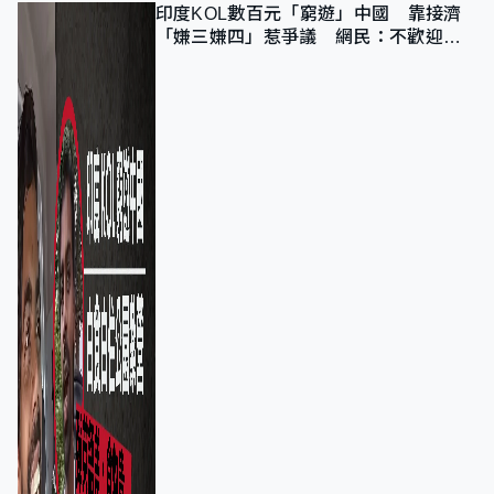
印度KOL數百元「窮遊」中國 靠接濟
「嫌三嫌四」惹爭議 網民：不歡迎劣
質旅客