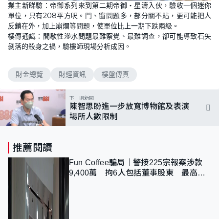
業主新睇驗：帝御系列來到第二期帝御‧星濤入伙，驗收一個迷你
單位，只有208平方呎。門、窗問題多，部分關不貼，更可能把人
反鎖在外，加上崩爛等問題，使單位比上一期下跌兩級。
樓傳通識：間歇性滲水問題最難察覺、最難調查，卻可能導致石矢
剝落的殺身之禍，驗樓師現場分析成因。
財金總覽
財經資訊
樓盤傳真
下一則新聞
陳智思盼進一步放寬博物館及表演
場所人數限制
推薦閱讀
Fun Coffee騙局｜警接225宗報案涉款
9,400萬 拘6人包括董事股東 最高金
額一宗涉近千萬