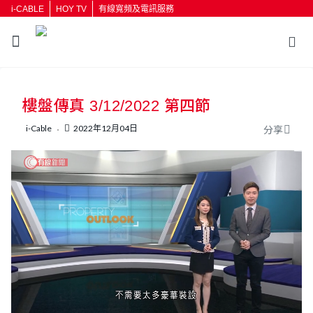
i-CABLE
HOY TV
有線寬頻及電訊服務
返回
樓盤傳真 3/12/2022 第四節
按輸入鍵開始搜尋
i-Cable
2022年12月04日
分享
L
U
o