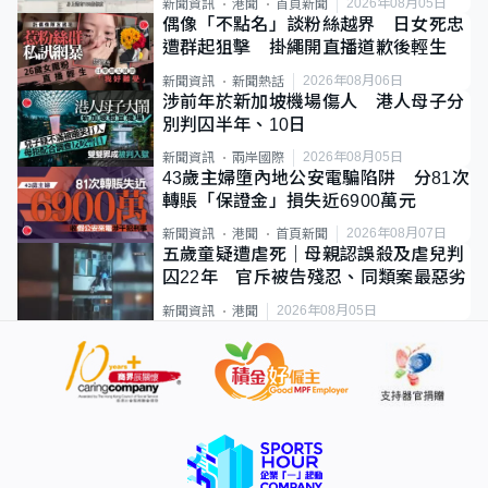
2026年08月05日
新聞資訊
港聞
首頁新聞
偶像「不點名」談粉絲越界 日女死忠
遭群起狙擊 掛繩開直播道歉後輕生
2026年08月06日
新聞資訊
新聞熱話
涉前年於新加坡機場傷人 港人母子分
別判囚半年、10日
2026年08月05日
新聞資訊
兩岸國際
43歲主婦墮內地公安電騙陷阱 分81次
轉賬「保證金」損失近6900萬元
2026年08月07日
新聞資訊
港聞
首頁新聞
五歲童疑遭虐死｜母親認誤殺及虐兒判
囚22年 官斥被告殘忍、同類案最惡劣
2026年08月05日
新聞資訊
港聞