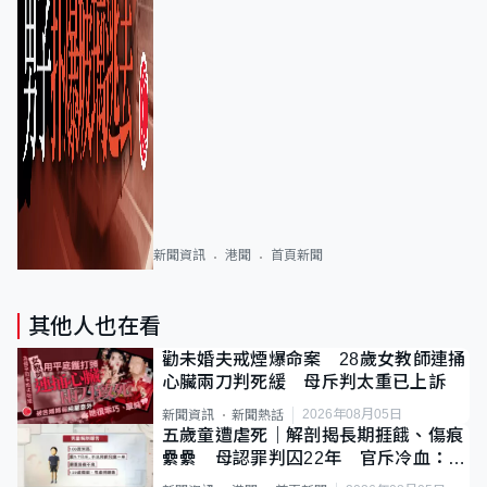
新聞資訊
港聞
首頁新聞
其他人也在看
勸未婚夫戒煙爆命案 28歲女教師連捅
心臟兩刀判死緩 母斥判太重已上訴
2026年08月05日
新聞資訊
新聞熱話
五歲童遭虐死｜解剖揭長期捱餓、傷痕
纍纍 母認罪判囚22年 官斥冷血：同
類案最惡劣