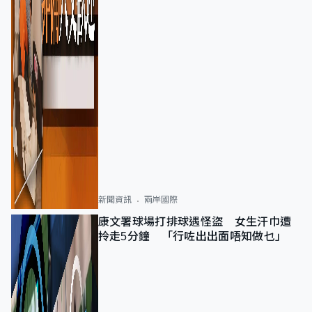
新聞資訊
兩岸國際
康文署球場打排球遇怪盜 女生汗巾遭
拎走5分鐘 「行咗出出面唔知做乜」