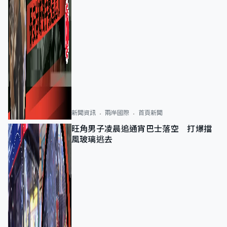
新聞資訊
兩岸國際
首頁新聞
旺角男子凌晨追通宵巴士落空 打爆擋
風玻璃逃去