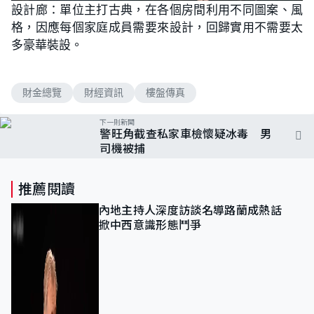
n
設計廊：單位主打古典，在各個房間利用不同圖案、風
a
m
d
u
格，因應每個家庭成員需要來設計，回歸實用不需要太
e
t
d
e
:
多豪華裝設。
6
.
7
1
%
財金總覽
財經資訊
樓盤傳真
下一則新聞
警旺角截查私家車檢懷疑冰毒 男
司機被捕
推薦閱讀
內地主持人深度訪談名導路蘭成熱話
掀中西意識形態鬥爭