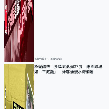
新聞資訊
新聞熱話
極端酷熱｜多區氣溫逾37度 維園球場
如「平底鑊」 泳客湧淺水灣消暑