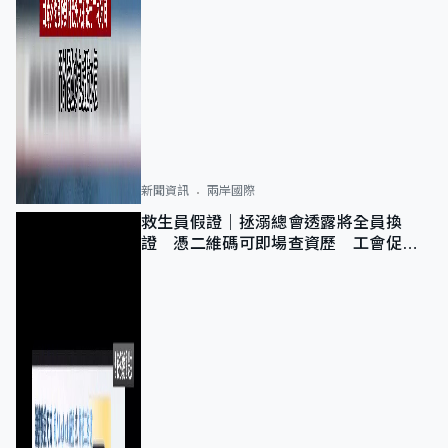
新聞資訊
兩岸國際
救生員假證｜拯溺總會透露將全員換
證 憑二維碼可即場查資歷 工會促加
強巡查