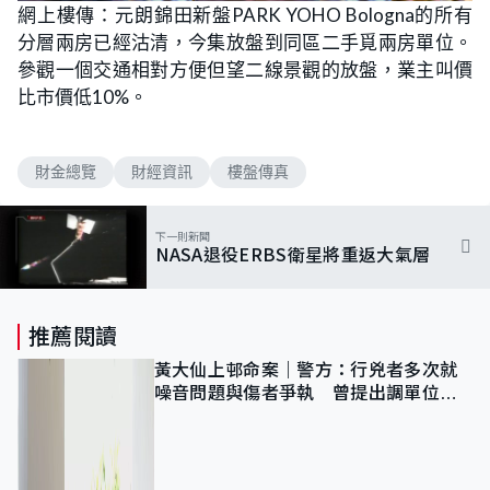
網上樓傳：元朗錦田新盤PARK YOHO Bologna的所有
分層兩房已經沽清，今集放盤到同區二手覓兩房單位。
參觀一個交通相對方便但望二線景觀的放盤，業主叫價
比市價低10%。
財金總覽
財經資訊
樓盤傳真
下一則新聞
NASA退役ERBS衛星將重返大氣層
推薦閱讀
黃大仙上邨命案｜警方：行兇者多次就
噪音問題與傷者爭執 曾提出調單位已
獲批