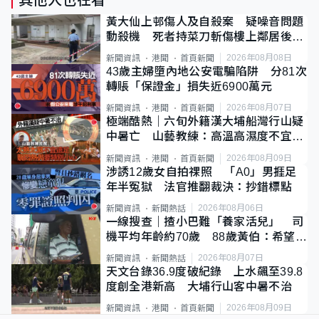
黃大仙上邨傷人及自殺案 疑噪音問題
動殺機 死者持菜刀斬傷樓上鄰居後墮
斃
2026年08月08日
新聞資訊
港聞
首頁新聞
43歲主婦墮內地公安電騙陷阱 分81次
轉賬「保證金」損失近6900萬元
2026年08月07日
新聞資訊
港聞
首頁新聞
極端酷熱｜六旬外籍漢大埔船灣行山疑
中暑亡 山藝教練：高溫高濕度不宜遠
足
2026年08月09日
新聞資訊
港聞
首頁新聞
涉誘12歲女自拍祼照 「A0」男捱足
年半冤獄 法官推翻裁決：抄錯標點
2026年08月06日
新聞資訊
新聞熱話
一線搜查｜揸小巴難「養家活兒」 司
機平均年齡約70歲 88歲黃伯：希望一
直揸落去
2026年08月07日
新聞資訊
新聞熱話
天文台錄36.9度破紀錄 上水飆至39.8
度創全港新高 大埔行山客中暑不治
2026年08月09日
新聞資訊
港聞
首頁新聞