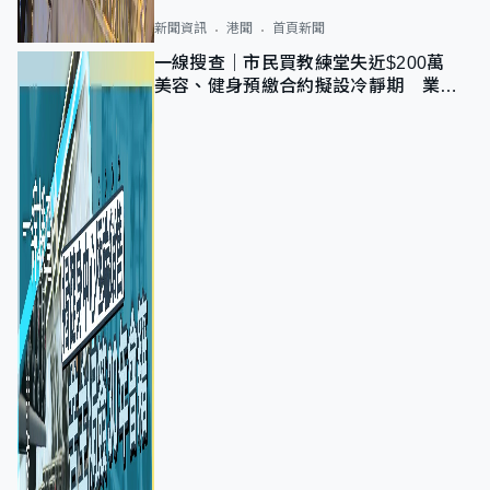
新聞資訊
港聞
首頁新聞
一線搜查｜市民買教練堂失近$200萬
美容、健身預繳合約擬設冷靜期 業界
憂退款計法對商戶不公