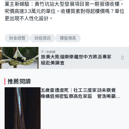
業主新睇驗：黃竹坑站大型發展項目第一期晉環收樓，
呎價高達3.3萬元的單位，收樓質素對得起樓價嗎？單位
更出現不人性化設計。
財金總覽
財經資訊
樓盤傳真
下一則新聞
旅美大熊貓樂樂離世中方將派專家
組赴美調查
推薦閱讀
五歲童遭虐死｜社工三度家訪未察覺
機構倡頻密監察高危家庭 管浩鳴籲加
強跨部門協作