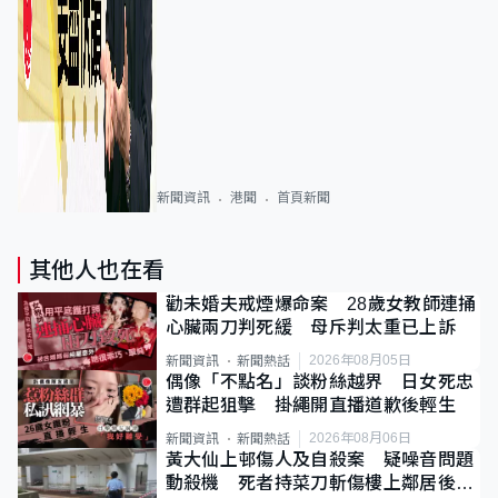
新聞資訊
港聞
首頁新聞
其他人也在看
勸未婚夫戒煙爆命案 28歲女教師連捅
心臟兩刀判死緩 母斥判太重已上訴
2026年08月05日
新聞資訊
新聞熱話
偶像「不點名」談粉絲越界 日女死忠
遭群起狙擊 掛繩開直播道歉後輕生
2026年08月06日
新聞資訊
新聞熱話
黃大仙上邨傷人及自殺案 疑噪音問題
動殺機 死者持菜刀斬傷樓上鄰居後墮