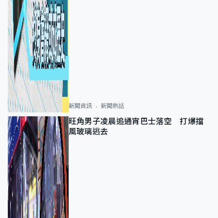
新聞資訊
新聞熱話
旺角男子凌晨追通宵巴士落空 打爆擋
風玻璃逃去