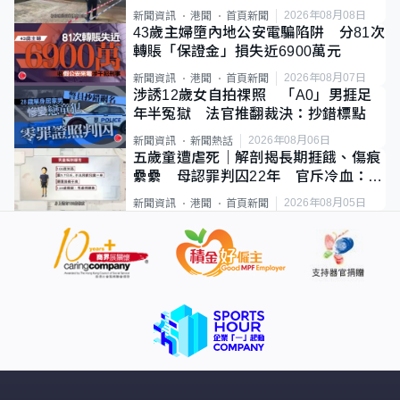
斃
2026年08月08日
新聞資訊
港聞
首頁新聞
43歲主婦墮內地公安電騙陷阱 分81次
轉賬「保證金」損失近6900萬元
2026年08月07日
新聞資訊
港聞
首頁新聞
涉誘12歲女自拍祼照 「A0」男捱足
年半冤獄 法官推翻裁決：抄錯標點
2026年08月06日
新聞資訊
新聞熱話
五歲童遭虐死｜解剖揭長期捱餓、傷痕
纍纍 母認罪判囚22年 官斥冷血：同
類案最惡劣
2026年08月05日
新聞資訊
港聞
首頁新聞