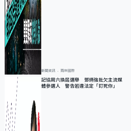
新聞資訊
兩岸國際
記協周六換屆選舉 鄧炳強批欠主流媒
體參選人 警告若違法定「釘死你」