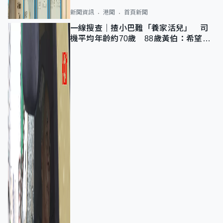
新聞資訊
港聞
首頁新聞
一線搜查｜揸小巴難「養家活兒」 司
機平均年齡約70歲 88歲黃伯：希望一
直揸落去