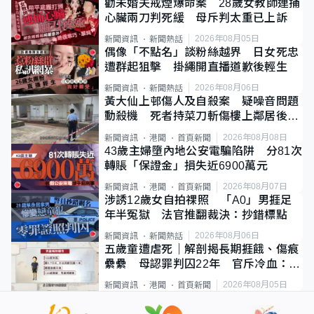
勸未婚夫戒煙爆命案 28歲女教師連捅
心臟兩刀判死緩 母斥判太重已上訴
2026年08月05日
新聞資訊
新聞熱話
偶像「不點名」談粉絲越界 日女死忠
遭群起狙擊 掛繩開直播道歉後輕生
2026年08月06日
新聞資訊
新聞熱話
黃大仙上邨傷人及自殺案 疑噪音問題
動殺機 死者持菜刀斬傷樓上鄰居後墮
斃
2026年08月08日
新聞資訊
港聞
首頁新聞
43歲主婦墮內地公安電騙陷阱 分81次
轉賬「保證金」損失近6900萬元
2026年08月07日
新聞資訊
港聞
首頁新聞
涉誘12歲女自拍祼照 「A0」男捱足
年半冤獄 法官推翻裁決：抄錯標點
2026年08月06日
新聞資訊
新聞熱話
五歲童遭虐死｜解剖揭長期捱餓、傷痕
纍纍 母認罪判囚22年 官斥冷血：同
類案最惡劣
2026年08月05日
新聞資訊
港聞
首頁新聞