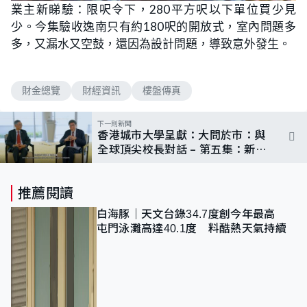
業主新睇驗：限呎令下，280平方呎以下單位買少見
少。今集驗收逸南只有約180呎的開放式，室內問題多
多，又漏水又空鼓，還因為設計問題，導致意外發生。
財金總覽
財經資訊
樓盤傳真
下一則新聞
香港城市大學呈獻：大問於市：與
全球頂尖校長對話 – 第五集：新加
坡國立大學
推薦閱讀
白海豚｜天文台錄34.7度創今年最高
屯門泳灘高達40.1度 料酷熱天氣持續