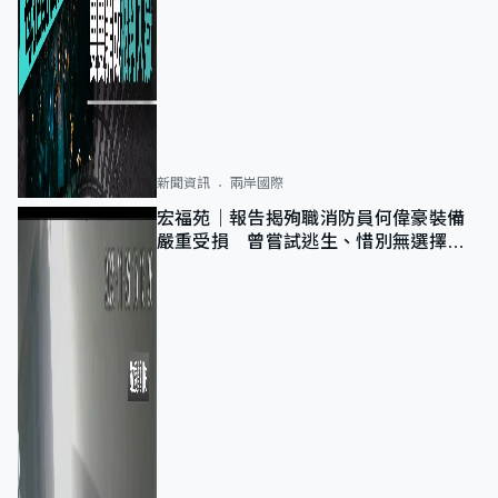
新聞資訊
兩岸國際
宏福苑｜報告揭殉職消防員何偉豪裝備
嚴重受損 曾嘗試逃生、惜別無選擇下
棄裝備墮樓