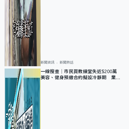
新聞資訊
新聞熱話
一線搜查｜市民買教練堂失近$200萬
美容、健身預繳合約擬設冷靜期 業界
憂退款計法對商戶不公