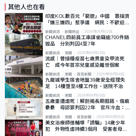
其他人也在看
印度KOL數百元「窮遊」中國 靠接濟
「嫌三嫌四」惹爭議 網民：不歡迎劣
質旅客
2026年08月02日
新聞資訊
新聞熱話
CHANEL四前員工串謀偷竊逾700件銷
毀品 分別判囚4至7年
2026年08月03日
新聞資訊
港聞
流感｜曾接種疫苗七歲男童染甲流死
亡 成今年首宗兒童感染離世個案
2026年08月04日
新聞資訊
港聞
首頁新聞
九龍城學生宿舍地盤39歲安全經理失
足 14樓墮至4樓工作台、送院不治
2026年08月03日
新聞資訊
港聞
五歲童遭虐死｜解剖揭長期捱餓、傷痕
纍纍 母認罪判囚22年 官斥冷血：同
類案最惡劣
2026年08月05日
新聞資訊
港聞
首頁新聞
美女治療師借輔導「誘騙」14歲少年
犯 外物性虐持續3個月 受害者母：
要保護其他人