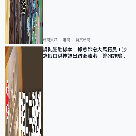
新聞資訊
港聞
首頁新聞
調亂胚胎樣本｜據悉希愈大馬籍員工涉
錄假口供掩飾出錯後離港 警列詐騙
正通緝在逃人士