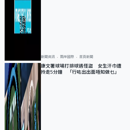
新聞資訊
兩岸國際
首頁新聞
康文署球場打排球遇怪盜 女生汗巾遭
拎走5分鐘 「行咗出出面唔知做乜」