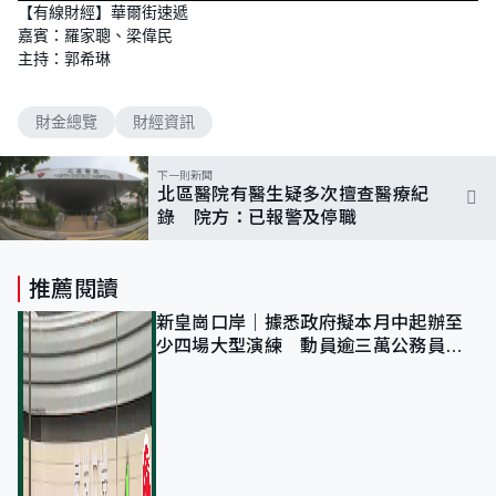
【有線財經】華爾街速遞
嘉賓：羅家聰、梁偉民
主持：郭希琳
財金總覽
財經資訊
下一則新聞
北區醫院有醫生疑多次擅查醫療紀
錄 院方：已報警及停職
推薦閱讀
新皇崗口岸｜據悉政府擬本月中起辦至
少四場大型演練 動員逾三萬公務員人
次測試