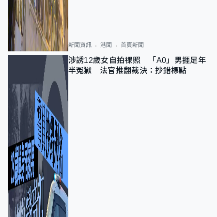
新聞資訊
港聞
首頁新聞
涉誘12歲女自拍祼照 「A0」男捱足年
半冤獄 法官推翻裁決：抄錯標點