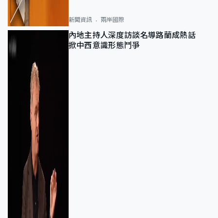
新聞資訊
兩岸國際
內地主持人深度訪談名導路蘭成熱話
掀中西意識形態鬥爭