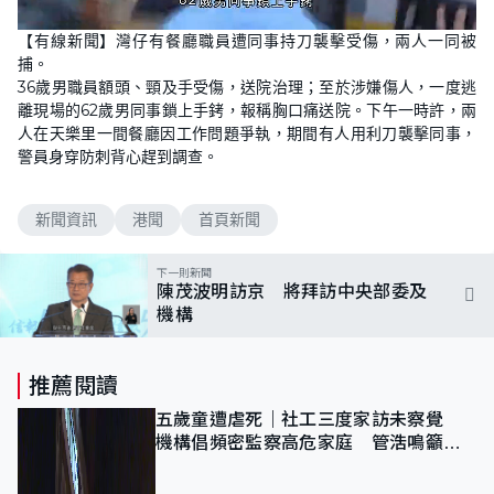
L
U
o
n
【有線新聞】灣仔有餐廳職員遭同事持刀襲擊受傷，兩人一同被
a
m
d
u
捕。
e
t
d
e
36歲男職員額頭、頸及手受傷，送院治理；至於涉嫌傷人，一度逃
:
8
離現場的62歲男同事鎖上手銬，報稱胸口痛送院。下午一時許，兩
1
人在天樂里一間餐廳因工作問題爭執，期間有人用利刀襲擊同事，
.
8
警員身穿防刺背心趕到調查。
2
%
新聞資訊
港聞
首頁新聞
下一則新聞
陳茂波明訪京 將拜訪中央部委及
機構
推薦閱讀
五歲童遭虐死｜社工三度家訪未察覺
機構倡頻密監察高危家庭 管浩鳴籲加
強跨部門協作