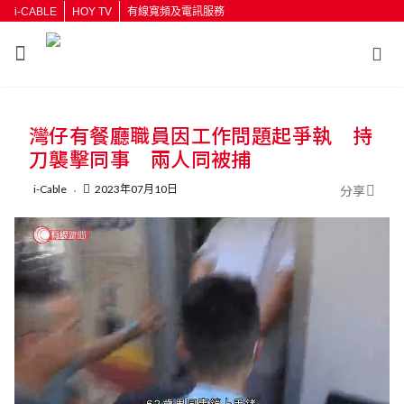
i-CABLE
HOY TV
有線寬頻及電訊服務
返回
灣仔有餐廳職員因工作問題起爭執 持
按輸入鍵開始搜尋
刀襲擊同事 兩人同被捕
i-Cable
2023年07月10日
分享