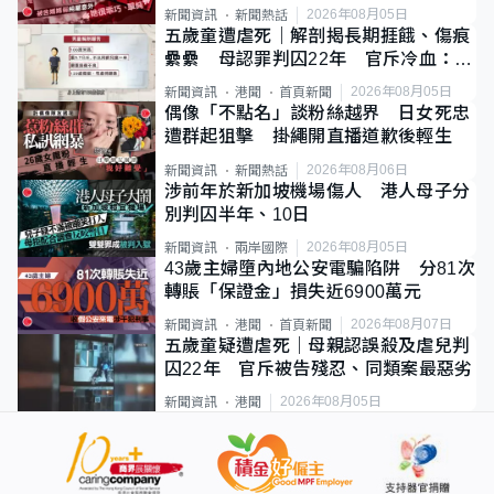
2026年08月05日
新聞資訊
新聞熱話
五歲童遭虐死｜解剖揭長期捱餓、傷痕
纍纍 母認罪判囚22年 官斥冷血：同
類案最惡劣
2026年08月05日
新聞資訊
港聞
首頁新聞
偶像「不點名」談粉絲越界 日女死忠
遭群起狙擊 掛繩開直播道歉後輕生
2026年08月06日
新聞資訊
新聞熱話
涉前年於新加坡機場傷人 港人母子分
別判囚半年、10日
2026年08月05日
新聞資訊
兩岸國際
43歲主婦墮內地公安電騙陷阱 分81次
轉賬「保證金」損失近6900萬元
2026年08月07日
新聞資訊
港聞
首頁新聞
五歲童疑遭虐死｜母親認誤殺及虐兒判
囚22年 官斥被告殘忍、同類案最惡劣
2026年08月05日
新聞資訊
港聞