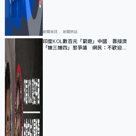
新聞資訊
新聞熱話
印度KOL數百元「窮遊」中國 靠接濟
「嫌三嫌四」惹爭議 網民：不歡迎劣
質旅客