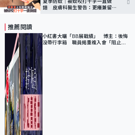
夏季防蚊｜被蚊咬打十字一直做
錯 皮膚科醫生警告：更癢兼留疤
｜附消委會6大防蚊貼士
推薦閱讀
小紅書大曬「BB展戰績」 博主：後悔
沒帶行李箱 職員揭重複入會「阻止唔
到」