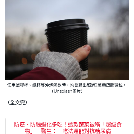
使用塑膠杯、紙杯等沖泡熱飲時，均會釋出超過2萬顆塑膠微粒。
（Unsplash圖片）
（全文完）
防癌、防腦退化多吃！這款蔬菜被稱「超級食
物」 醫生：一吃法還能對抗糖尿病