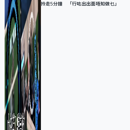
拎走5分鐘 「行咗出出面唔知做乜」