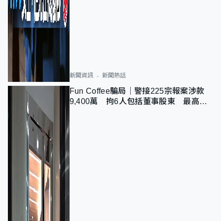
新聞資訊
新聞熱話
Fun Coffee騙局｜警接225宗報案涉款
9,400萬 拘6人包括董事股東 最高金
額一宗涉近千萬