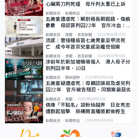
心臟兩刀判死緩 母斥判太重已上訴
2026年08月05日
新聞資訊
新聞熱話
五歲童遭虐死｜解剖揭長期捱餓、傷痕
纍纍 母認罪判囚22年 官斥冷血：同
類案最惡劣
2026年08月05日
新聞資訊
港聞
首頁新聞
流感｜曾接種疫苗七歲男童染甲流死
亡 成今年首宗兒童感染離世個案
2026年08月04日
新聞資訊
港聞
首頁新聞
涉前年於新加坡機場傷人 港人母子分
別判囚半年、10日
2026年08月05日
新聞資訊
兩岸國際
五歲童疑遭虐死｜母親認誤殺及虐兒判
囚22年 官斥被告殘忍、同類案最惡劣
2026年08月05日
新聞資訊
港聞
偶像「不點名」談粉絲越界 日女死忠
遭群起狙擊 掛繩開直播道歉後輕生
2026年08月06日
新聞資訊
新聞熱話