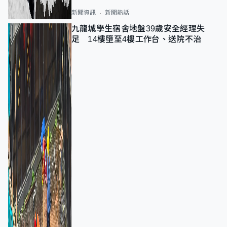
新聞資訊
新聞熱話
九龍城學生宿舍地盤39歲安全經理失
足 14樓墮至4樓工作台、送院不治