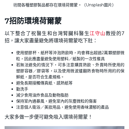
坊間各種塑膠製品都存在環境荷爾蒙。（Unsplash圖片）
7招防環境荷爾蒙
以下整合了祝醫生和台灣腎臟科醫生
江守山
教授的7
招，讓大家盡量避免將環境荷爾蒙吃下肚：
使用塑膠杯、紙杯等沖泡熱飲時，均會釋出超過2萬顆塑膠微
粒，因此應盡量避免使用塑料／紙製的一次性餐具
若無法避免的情況下，可多注意購買熱飲、外賣時所使用的
塑膠容器／膠袋等，以及使用微波爐翻熱食物時所用的的保
鮮紙，是否符合生產規格。
避免長期接觸傳真紙、感熱紙等
勤洗手
減少食用油炸食品及動物脂肪
保持室內通暴風，避免室內的灰塵微粒的傷害
注意個人衛浴／美妝用品，避免使用香味濃郁的產品
大家多做一步便可避免吸入環境荷爾蒙！