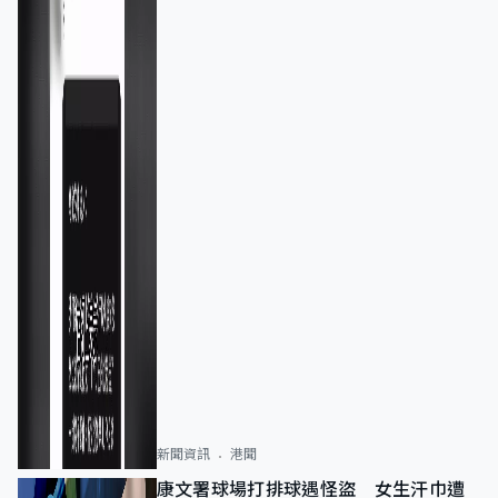
新聞資訊
港聞
康文署球場打排球遇怪盜 女生汗巾遭