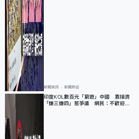
新聞資訊
新聞熱話
印度KOL數百元「窮遊」中國 靠接濟
「嫌三嫌四」惹爭議 網民：不歡迎劣
質旅客