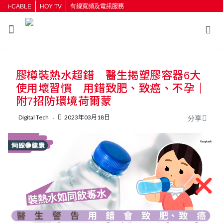
i-CABLE
HOY TV
有線寬頻及電訊服務
返回
膠樽裝熱水超錯 醫生揭塑膠容器6大
按輸入鍵開始搜尋
使用壞習慣 用錯致肥、致癌、不孕｜
附7招防環境荷爾蒙
Digital Tech
2023年03月18日
分享