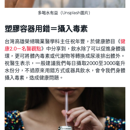
多喝水有益（Unsplash圖片）
塑膠容器用錯＝攝入毒素
台灣高雄榮總職業醫學科主任祝年豐，於健康節目《
健
康2.0－名醫觀點
》中分享到，飲水除了可以促進身體循
環，更可將體內毒素或代謝物等轉換成尿液排出體外。
祝醫生表示，一般建議我們每日攝取2000至3000毫升
水份分，不過原來用錯方式或器具飲水，會令我們身體
攝入毒素，造成健康問題。