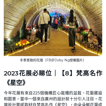
冬季景致的花壇（FB＠Doby Ng授權圖片）
2023花展必睇位｜【8】梵高名作
《星空》
今年花展有來自225個機構匠心栽種的盆栽、花藝擺設
和園景，當中一個來自廣州的設計就十分引人注目。花
壇設計靈感取材自梵高名作《星空》，由朵朵鮮花築成