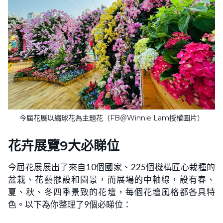
今屆花展以繡球花為主題花（FB＠Winnie Lam授權圖片）
花卉展覽9大必睇位
今屆花展展出了來自10個國家、225個機構匠心栽種的
盆栽、花藝擺設和園景，而展場的中軸線，設有春、
夏、秋、冬四季景致的花壇，每個花壇風格都各具特
色。以下為你整理了9個必睇位：