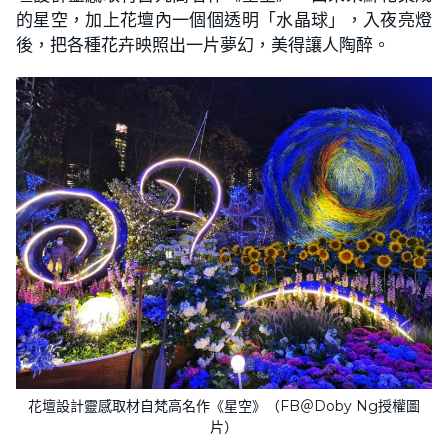
的星空，加上花壇內一個個透明「水晶球」，入夜亮燈
後，把各種花卉映照出一片夢幻，美得讓人陶醉。
花壇設計靈感取材自梵高名作《星空》（FB＠Doby Ng授權圖
片）