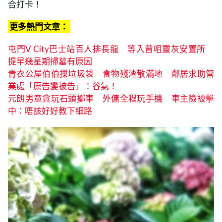
合打卡！
更多熱門文章：
屯門V City巴士站百人排長龍 等入曾咀靈灰安置所
提早幾星期掃墓有原因
青衣公屋伯伯摷垃圾袋 食物殘渣散滿地 鄰居求助管
業處「原告變被告」：谷氣！
元朗男童貪玩石頭擲車 外傭全程玩手機 車主險被擊
中：唔該好好教下細路