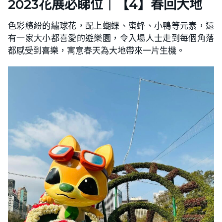
2023花展必睇位｜【4】春回大地
色彩繽紛的繡球花，配上蝴蝶、蜜蜂、小鴨等元素，還
有一家大小都喜愛的遊樂園，令入場人士走到每個角落
都感受到喜樂，寓意春天為大地帶來一片生機。