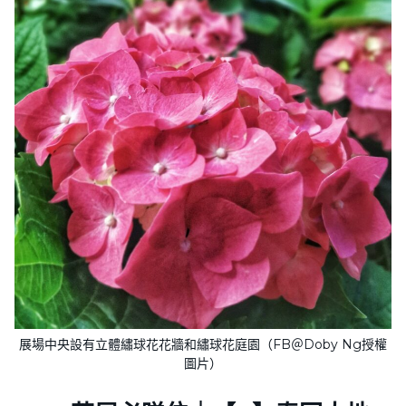
展場中央設有立體繡球花花牆和繡球花庭園（FB＠Doby Ng授權
圖片）