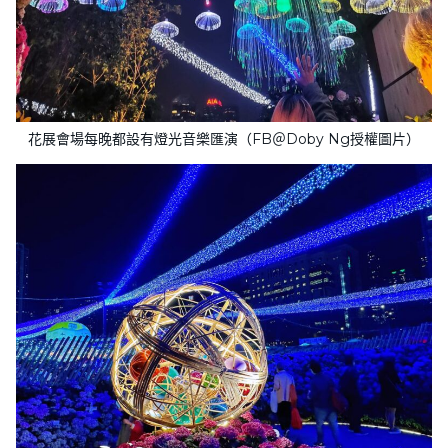
花展會場每晚都設有燈光音樂匯演（FB＠Doby Ng授權圖片）