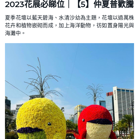
2023花展必睇位｜【5】仲夏普歡騰
夏季花壇以藍天碧海、水清沙幼為主題，花壇以過萬株
花卉和植物嵌砌而成，加上海洋動物，彷如置身陽光與
海灘中。