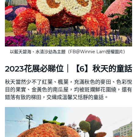
以藍天碧海、水清沙幼為主題（FB＠Winnie Lam授權圖片）
2023花展必睇位｜【6】秋天的童話
秋天當然少不了紅葉、楓葉，充滿秋色的麥田、色彩悅
目的果實、金黃色的南瓜屋，均被斑斕鮮花圍繞，還有
錯落有致的梯田，交織成溫馨又恬靜的童話。