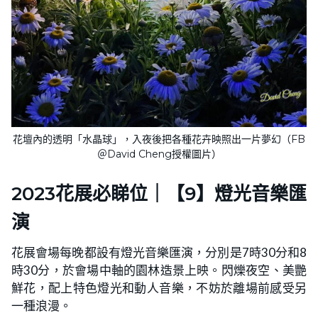
花壇內的透明「水晶球」，入夜後把各種花卉映照出一片夢幻（FB
＠David Cheng授權圖片）
2023花展必睇位｜【9】燈光音樂匯
演
花展會場每晚都設有燈光音樂匯演，分別是7時30分和8
時30分，於會場中軸的園林造景上映。閃爍夜空、美艷
鮮花，配上特色燈光和動人音樂，不妨於離場前感受另
一種浪漫。