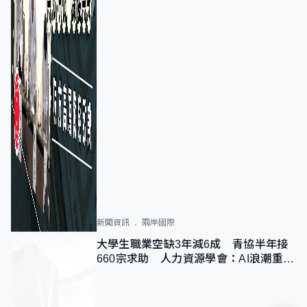
新聞資訊
兩岸國際
大學生職業空缺3年減6成 青協半年接
660宗求助 人力資源學會：AI浪潮重整
職位需求