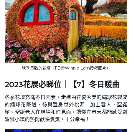
秋季景致的花壇（FB＠Winnie Lam授權圖片）
2023花展必睇位｜【7】冬日暖曲
冬季花壇充滿冬日元素，走進由花姿秀美的繡球花製成
的繡球花隧道，彷與置身世外桃源。加上雪人、聖誕
樹、聖誕老人在現場和你見面，讓你在春天都能感受到
聖誕小鎮的熱鬧歡快氣氛，十分幸福！