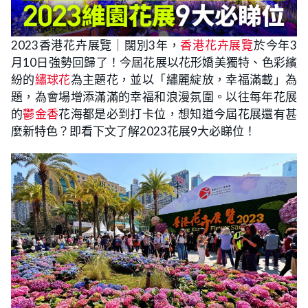
2023香港花卉展覽｜闊別3年，
香港花卉展覽
於今年3
月10日強勢回歸了！今屆花展以花形嬌美獨特、色彩繽
紛的
繡球花
為主題花，並以「繡麗綻放，幸福滿載」為
題，為會場增添滿滿的幸福和浪漫氛圍。以往每年花展
的
鬱金香
花海都是必到打卡位，想知道今屆花展還有甚
麼新特色？即看下文了解2023花展9大必睇位！