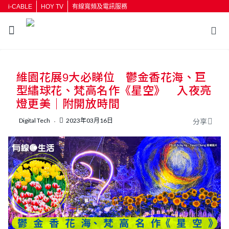
i-CABLE
HOY TV
有線寬頻及電訊服務
維園花展9大必睇位 鬱金香花海、巨
型繡球花、梵高名作《星空》 入夜亮
燈更美｜附開放時間
Digital Tech
2023年03月16日
分享