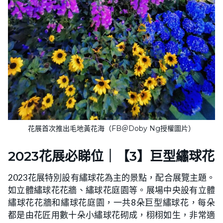
花展首次推出毛地黃花海（FB＠Doby Ng授權圖片）
2023花展必睇位｜【3】巨型繡球花
2023花展特別設有繡球花為主的景點，配合展覽主題。
如立體繡球花花牆、繡球花庭園等。展場中央設有立體
繡球花花牆和繡球花庭園，一共8朵巨型繡球花，每朵
都是由花匠用數十朵小繡球花砌成，栩栩如生，非常適