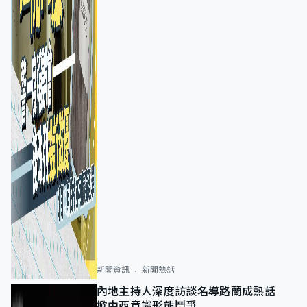
新聞資訊
新聞熱話
內地主持人深度訪談名導路蘭成熱話
掀中西意識形態鬥爭