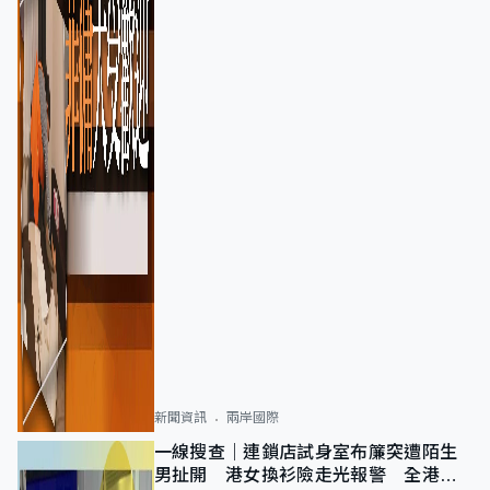
新聞資訊
兩岸國際
一線搜查｜連鎖店試身室布簾突遭陌生
男扯開 港女換衫險走光報警 全港分