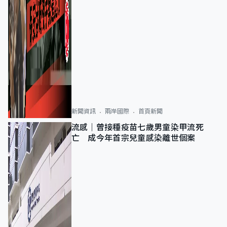
新聞資訊
兩岸國際
首頁新聞
流感｜曾接種疫苗七歲男童染甲流死
亡 成今年首宗兒童感染離世個案