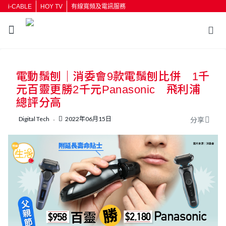
i-CABLE
HOY TV
有線寬頻及電訊服務
返回
電動鬚刨｜消委會9款電鬚刨比併 1千
按輸入鍵開始搜尋
元百靈更勝2千元Panasonic 飛利浦
總評分高
Digital Tech
2022年06月15日
分享