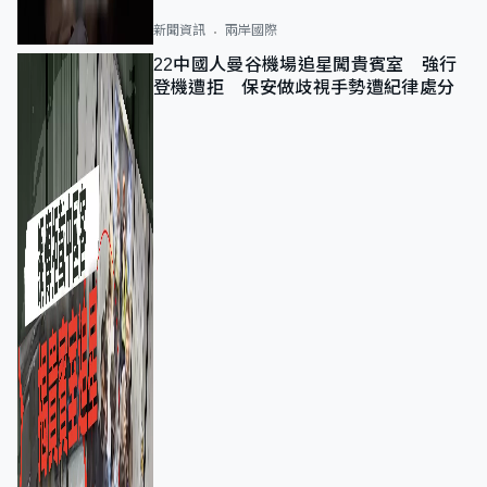
新聞資訊
兩岸國際
22中國人曼谷機場追星闖貴賓室 強行
登機遭拒 保安做歧視手勢遭紀律處分