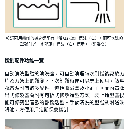
乾濕兩用鬚刨的機身都印有「浴缸花灑」標誌（左），而可水洗的
型號則以「水龍頭」標誌（右）標示。（消委會）
鬚刨配件功能一覽
自動清洗型號的清洗座，可自動清理每次剃鬚後藏於刀
片及刀架上的鬚腳，下次剃鬚時便可以馬上使用，該型
號普遍附有較多配件，包括收藏盒及小刷子。而內置彈
出式修髮器會附有可拆式修鬚造型刀頭，裝上造型器後
便可修剪出喜歡的鬍鬚造型。手動清洗的型號則附送潤
滑油，方便用戶定期保養鬚刨。