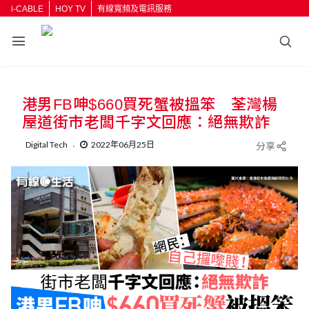
i-CABLE
HOY TV
有線寬頻及電訊服務
港男FB呻$660買死蟹被搵笨 荃灣楊
屋道街市老闆千字文回應：絕無欺詐
Digital Tech
2022年06月25日
分享