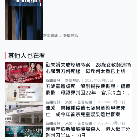
新聞資訊
新聞熱話
其他人也在看
勸未婚夫戒煙爆命案 28歲女教師連捅
心臟兩刀判死緩 母斥判太重已上訴
2026年08月05日
新聞資訊
新聞熱話
五歲童遭虐死｜解剖揭長期捱餓、傷痕
纍纍 母認罪判囚22年 官斥冷血：同
類案最惡劣
2026年08月05日
新聞資訊
港聞
首頁新聞
流感｜曾接種疫苗七歲男童染甲流死
亡 成今年首宗兒童感染離世個案
2026年08月04日
新聞資訊
港聞
首頁新聞
涉前年於新加坡機場傷人 港人母子分
別判囚半年、10日