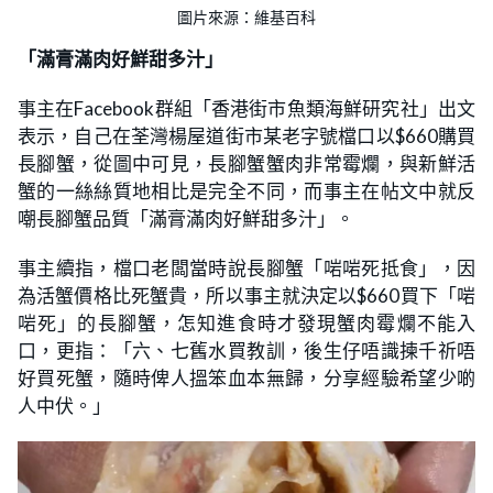
圖片來源：維基百科
「滿膏滿肉好鮮甜多汁」
事主在Facebook群組「香港街市魚類海鮮研究社」出文
表示，自己在荃灣楊屋道街市某老字號檔口以$660購買
長腳蟹，從圖中可見，長腳蟹蟹肉非常霉爛，與新鮮活
蟹的一絲絲質地相比是完全不同，而事主在帖文中就反
嘲長腳蟹品質「滿膏滿肉好鮮甜多汁」。
事主續指，檔口老闆當時說長腳蟹「啱啱死抵食」，因
為活蟹價格比死蟹貴，所以事主就決定以$660買下「啱
啱死」的長腳蟹，怎知進食時才發現蟹肉霉爛不能入
口，更指：「六、七舊水買教訓，後生仔唔識揀千祈唔
好買死蟹，隨時俾人搵笨血本無歸，分享經驗希望少啲
人中伏。」