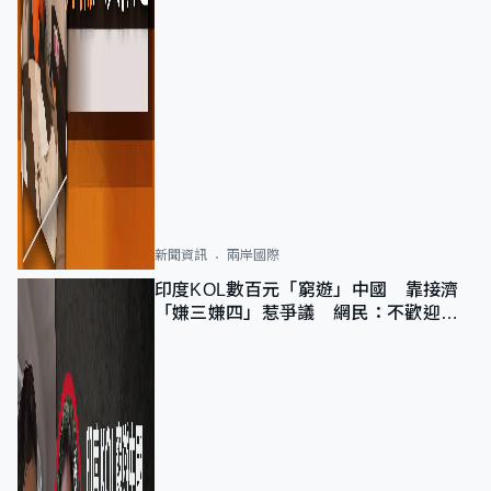
新聞資訊
兩岸國際
印度KOL數百元「窮遊」中國 靠接濟
「嫌三嫌四」惹爭議 網民：不歡迎劣
質旅客