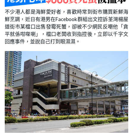
不少港人都是海鮮愛好者，喜歡時常到街市購買新鮮海
鮮烹調，近日有港男在Facebook群組出文控訴荃灣楊屋
道街市某檔口出售發霉死蟹，卻被不少網民反嘲他「貪
平就係咁㗎喇」，檔口老闆收到指控後，立即以千字文
回應事件，並說自己打到眼濕濕。