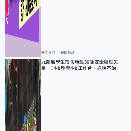
新聞資訊
新聞熱話
九龍城學生宿舍地盤39歲安全經理失
足 14樓墮至4樓工作台、送院不治