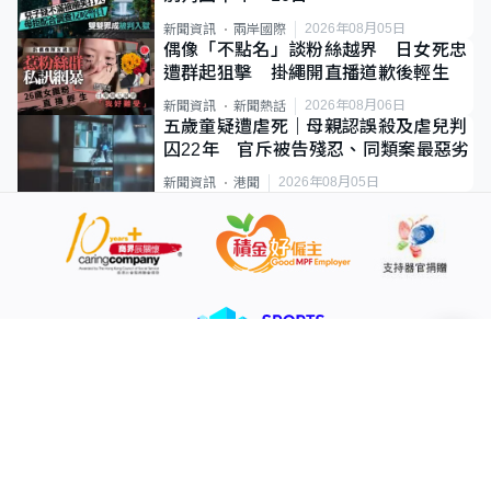
2026年08月05日
新聞資訊
兩岸國際
偶像「不點名」談粉絲越界 日女死忠
遭群起狙擊 掛繩開直播道歉後輕生
2026年08月06日
新聞資訊
新聞熱話
五歲童疑遭虐死｜母親認誤殺及虐兒判
囚22年 官斥被告殘忍、同類案最惡劣
2026年08月05日
新聞資訊
港聞