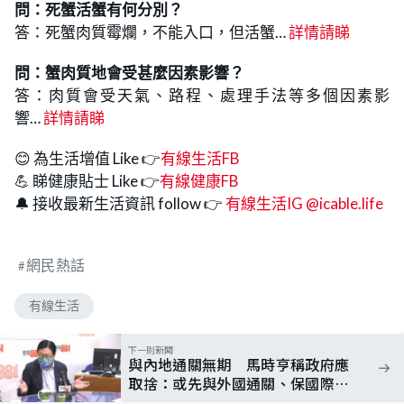
問：
死蟹活蟹有何分別
？
答：死蟹肉質霉爛，不能入口，但活蟹…
詳情請睇
問：
蟹肉質地會受甚麼因素影響
？
答：肉質會受天氣、路程、處理手法等多個因素影
響…
詳情請睇
😊 為生活增值 Like 👉
有線生活FB
💪 睇健康貼士 Like 👉
有線健康FB
🔔 接收最新生活資訊 follow 👉
有線生活IG @icable.life
網民熱話
有線生活
下一則新聞
與內地通關無期 馬時亨稱政府應
取捨：或先與外國通關、保國際金
融中心地位