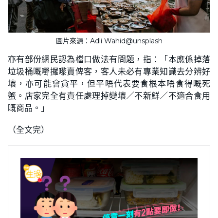
圖片來源：Adli Wahid@unsplash
亦有部份網民認為檔口做法有問題，指：「本應係掉落
垃圾桶嘅嘢攞嚟賣俾客，客人未必有專業知識去分辨好
壞，亦可能會貪平，但平唔代表要食根本唔食得嘅死
蟹。店家完全有責任處理掉變壞／不新鮮／不適合食用
嘅商品。」
（全文完）