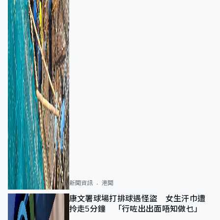
新聞資訊
港聞
康文署球場打排球遇怪盜 女生汗巾遭
拎走5分鐘 「行咗出出面唔知做乜」