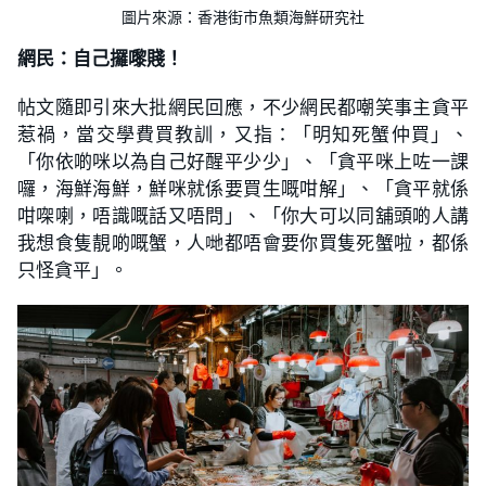
圖片來源：香港街市魚類海鮮研究社
網民：自己攞嚟賤！
帖文隨即引來大批網民回應，不少網民都嘲笑事主貪平
惹禍，當交學費買教訓，又指：「明知死蟹仲買」、
「你依啲咪以為自己好醒平少少」、「貪平咪上咗一課
囉，海鮮海鮮，鮮咪就係要買生嘅咁解」、「貪平就係
咁㗎喇，唔識嘅話又唔問」、「你大可以同舖頭啲人講
我想食隻靚啲嘅蟹，人哋都唔會要你買隻死蟹啦，都係
只怪貪平」。