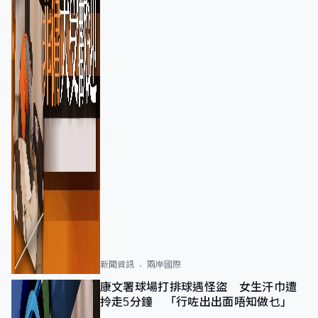
新聞資訊
兩岸國際
康文署球場打排球遇怪盜 女生汗巾遭
拎走5分鐘 「行咗出出面唔知做乜」