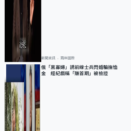
新聞資訊
兩岸國際
俄「黑寡婦」誘前線士兵閃婚騙撫恤
金 經紀戲稱「賺首期」被檢控