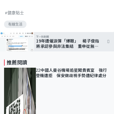
健康貼士
有線生活
下一則新聞
19年遭催淚彈「爆眼」 楊子俊指
將承認參與非法集結 重申從無隱
瞞當日活動
推薦閱讀
22中國人曼谷機場追星闖貴賓室 強行
登機遭拒 保安做歧視手勢遭紀律處分