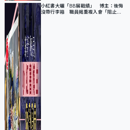
小紅書大曬「BB展戰績」 博主：後悔
沒帶行李箱 職員揭重複入會「阻止唔
到」