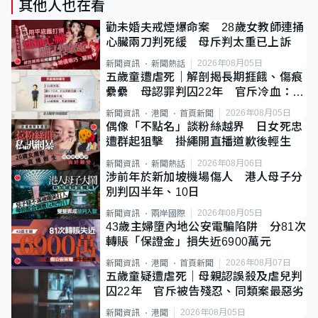
其他人也在看
勸未婚夫戒煙爆命案 28歲女教師連捅
心臟兩刀判死緩 母斥判太重已上訴
2026年08月05日
新聞資訊
新聞熱話
五歲童遭虐死｜解剖揭長期捱餓、傷痕
纍纍 母認罪判囚22年 官斥冷血：同
類案最惡劣
2026年08月05日
新聞資訊
港聞
首頁新聞
偶像「不點名」談粉絲越界 日女死忠
遭群起狙擊 掛繩開直播道歉後輕生
2026年08月06日
新聞資訊
新聞熱話
涉前年於新加坡機場傷人 港人母子分
別判囚半年、10日
2026年08月05日
新聞資訊
兩岸國際
43歲主婦墮內地公安電騙陷阱 分81次
轉賬「保證金」損失近6900萬元
2026年08月07日
新聞資訊
港聞
首頁新聞
五歲童疑遭虐死｜母親認誤殺及虐兒判
囚22年 官斥被告殘忍、同類案最惡劣
2026年08月05日
新聞資訊
港聞