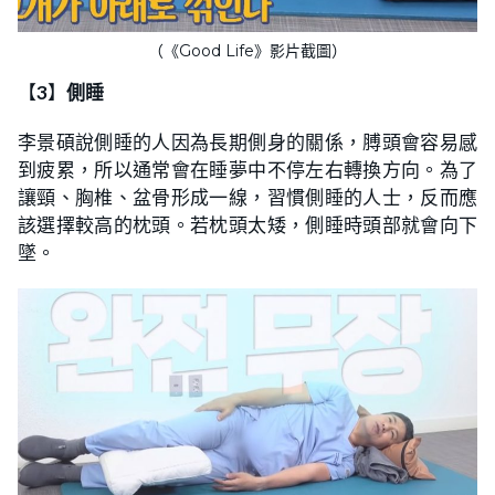
（《Good Life》影片截圖）
【
3
】
側睡
李景碩說側睡的人因為長期側身的關係，膊頭會容易感
到疲累，所以通常會在睡夢中不停左右轉換方向。為了
讓頸、胸椎、盆骨形成一線，習慣側睡的人士，反而應
該選擇較高的枕頭。若枕頭太矮，側睡時頭部就會向下
墜。