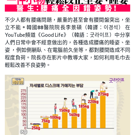
不少人都有腰痛問題，嚴重的甚至會有腰間盤突出，坐
立不能
。
韓國
88
醫院院長李景碩（韓譯：이경석） 在
YouTube頻道《Good Life》（韓語：굿라이프）中分享
人們日常中會不經意做出的，各種造成腰痛的睡姿、坐
姿 ，例如側躺臥、在電腦前久坐等，都對腰間造成不同
程度負荷。院長亦在影片中教導大家，如何利用毛巾去
輕鬆改善不良姿勢。