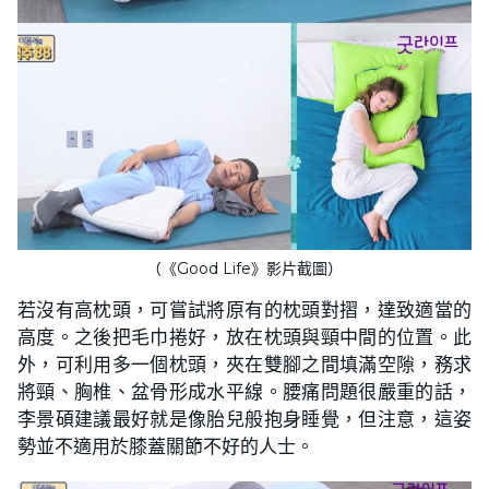
（《Good Life》影片截圖）
若沒有高枕頭，可嘗試將原有的枕頭對摺，達致適當的
高度。之後把毛巾捲好，放在枕頭與頸中間的位置。此
外，可利用多一個枕頭，夾在雙腳之間填滿空隙，務求
將頸、胸椎、盆骨形成水平線。腰痛問題很嚴重的話，
李景碩建議最好就是像胎兒般抱身睡覺，但注意，這姿
勢並不適用於膝蓋關節不好的人士。