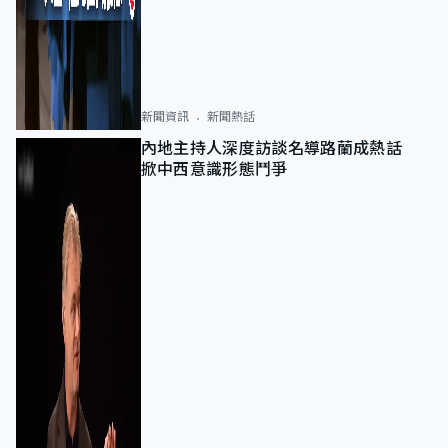
新聞資訊
新聞熱話
內地主持人深度訪談名導路蘭成熱話
掀中西意識形態鬥爭