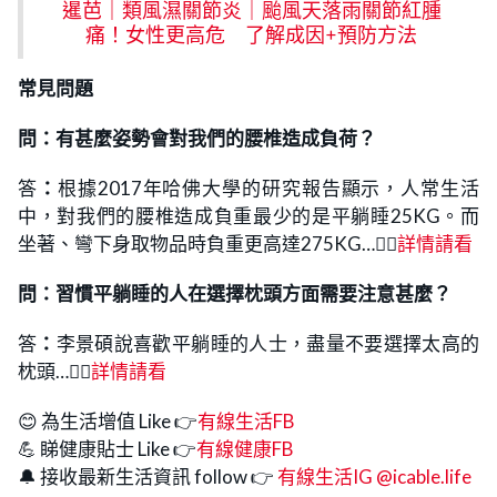
暹芭｜類風濕關節炎｜颱風天落雨關節紅腫
痛！女性更高危 了解成因+預防方法
常見問題
問：有甚麼姿勢會對我們的腰椎造成負荷？
答
：
根據2017年哈佛大學的研究報告顯示，人常生活
中，對我們的腰椎造成負重最少的是平躺睡25KG。而
坐著、彎下身取物品時負重更高達275KG…👉🏻
詳情請看
問：
習慣平躺睡的人在選擇枕頭方面需要注意甚麼？
答
：
李景碩說喜歡平躺睡的人士，盡量不要選擇太高的
枕頭…👉🏻
詳情請看
😊 為生活增值 Like 👉
有線生活FB
💪 睇健康貼士 Like 👉
有線健康FB
🔔 接收最新生活資訊 follow 👉
有線生活IG @icable.life