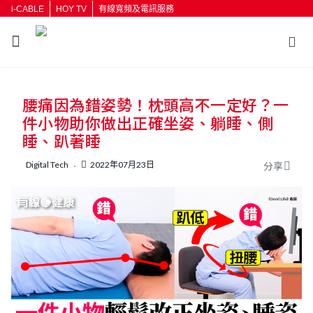
i-CABLE
HOY TV
有線寬頻及電訊服務
返回
腰痛因為錯姿勢！枕頭高不一定好？一
按輸入鍵開始搜尋
件小物助你做出正確坐姿、躺睡、側
睡、趴著睡
Digital Tech
2022年07月23日
分享