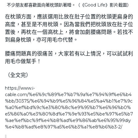
不少朋友都喜歡面向著枕頭趴著睡。（《Good Life》影片截圖）
在枕頭方面，應該選用比放在肚子位置的枕頭更扁身的
高度，甚至是不用枕頭。因為當我們把枕頭放在肚子位
置後，再枕在一個高枕上，將會加劇腰痛問題。若找不
到扁身枕頭，亦可用毛巾代替。
腰痛問題真的很痛苦，大家若有以上情況，可以試試利
用毛巾做幫手！
（全文完）
https://www.i-
cable.com/%e6%9c%89%e7%b7%9a%e7%94%9f%e6%b4
%bb/30375/%e6%94%b9%e5%96%84%e5%a4%b1%e7%9c
%a0%ef%bd%9c%e3%80%8c%e9%95%b7%e6%96%b0%
e5%86%a0%e3%80%8d%e7%9e%93%e5%be%97%e5%b7
%ae%ef%bc%9f%e4%b8%ad%e9%86%ab%e6%95%99diy
%e4%b8%ad%e8%97%a5%e6%b3%a1%e8%b6%b3-2/