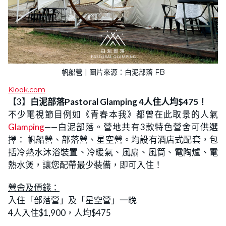
帆船營 | 圖片來源：白泥部落 FB
Klook.com
【3】
白泥部落Pastoral Glamping 4人住人均$475！
不少電視節目例如《青春本我》都曾在此取景的人氣
Glamping
——白泥部落。營地共有3款特色營舍可供選
擇： 帆船營、部落營、星空營。均設有酒店式配套，包
括冷熱水沐浴裝置、冷暖氣、風扇、風筒、電陶爐、電
熱水煲，讓您配帶最少裝備，即可入住！
營舍及價錢：
入住「部落營」及「星空營」一晚
4人入住$1,900，人均$475