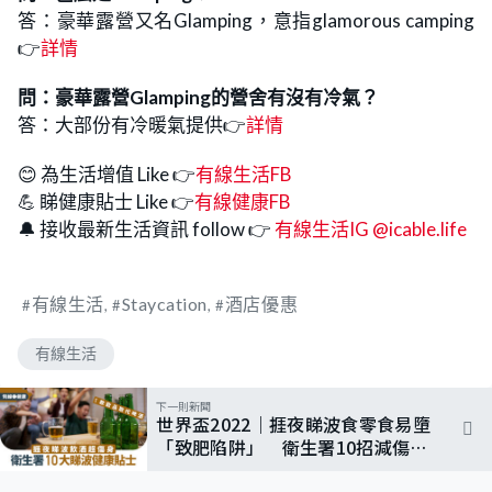
答：豪華露營又名Glamping，意指glamorous camping
👉
詳情
問：豪華露營Glamping的營舍有沒有冷氣？
答：大部份有冷暖氣提供👉
詳情
😊 為生活增值 Like 👉
有線生活FB
💪 睇健康貼士 Like 👉
有線健康FB
🔔 接收最新生活資訊 follow 👉
有線生活IG @icable.life
有線生活
Staycation
酒店優惠
有線生活
下一則新聞
世界盃2022｜捱夜睇波食零食易墮
「致肥陷阱」 衛生署10招減傷
害 1款飲品取代啤酒