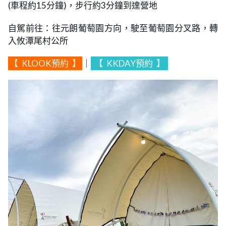
(車程約15分鐘)，步行約3分鐘到達營地
自駕前往：往元朗葡萄園方向，駛至葡萄園分叉路，轉
入攸潭尾村公所
【
KLOOK預約
】
｜
【
KKDAY預約
】