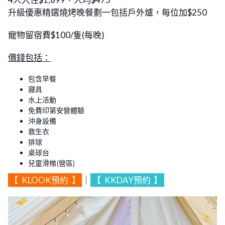
升級優惠精選燒烤晚餐劃一包括戶外爐，每位加$250
寵物留宿費$100/隻(每晚)
價錢包括：
包含早餐
寢具
水上活動
免費印第安營體驗
沖身設備
救生衣
排球
桌球台
兒童滑梯(營區)
【
KLOOK預約
】
｜
【
KKDAY預約
】