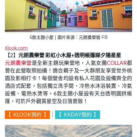
6款主題小屋 | 圖片來源：元朗農樂營 FB
Klook.com
【2】
元朗農樂營 彩虹小木屋+透明帳篷睇夕陽星星
元朗農樂營
是全新主題玩樂營地，人氣女團
COLLAR
都
曾在此營取照拍攝！適合親子及一大群朋友享受世外桃
園及影相打卡！每個營舍均設有私人花園及設備齊全的
酒店式配套，包括獨立洗手間、冷熱水沐浴裝置、冷氣
設備、電熱水煲等。6款主題小屋設有天台透明圓拱帳
篷，可於戶外觀賞星空及日落景致！
【
KLOOK預約
】
｜
【
KKDAY預約
】