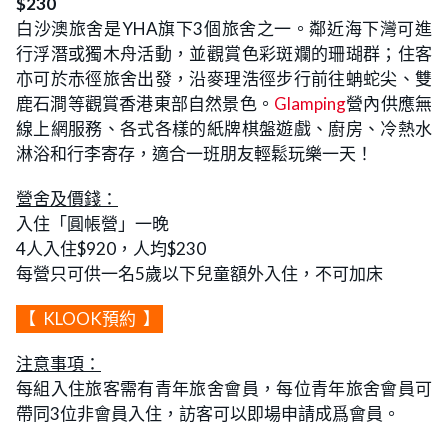
$230
白沙澳旅舍是YHA旗下3個旅舍之一。鄰近海下灣可進
行浮潛或獨木舟活動，並觀賞色彩斑斕的珊瑚群；住客
亦可於赤徑旅舍出發，沿麥理浩徑步行前往蚺蛇尖、雙
鹿石澗等觀賞香港東部自然景色。
Glamping
營內供應無
線上網服務、各式各樣的紙牌棋盤遊戲、廚房、冷熱水
淋浴和行李寄存，適合一班朋友輕鬆玩樂一天！
營舍及價錢：
入住「圓帳營」一晚
4人入住$920，人均$230
每營只可供一名5歲以下兒童額外入住，不可加床
【
KLOOK預約
】
注意事項：
每組入住旅客需有青年旅舍會員，每位青年旅舍會員可
帶同3位非會員入住，訪客可以即場申請成爲會員。