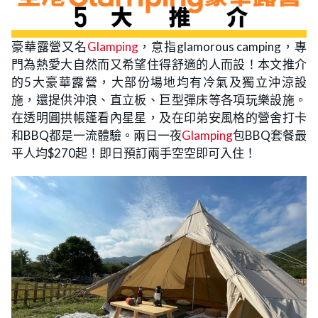
豪華露營又名
Glamping
，意指glamorous camping，專
門為熱愛大自然而又希望住得舒適的人而設！本文推介
的5大豪華露營，大部份場地均有冷氣及獨立沖涼設
施，還提供沖浪、直立板、巨型彈床等各項玩樂設施。
在透明圓拱帳篷看內星星，及在印弟安風格的營舍打卡
和BBQ都是一流體驗。兩日一夜
Glamping
包BBQ套餐最
平人均$270起！即日預訂兩手空空即可入住！