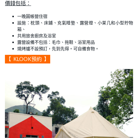
價錢包括：
一晚圓帳營住宿
設施：枕頭、床鋪、充氣睡墊、露營燈、小茶几和小型貯物
箱、
共用旅舍廚房及浴室
露營設備不包括：毛巾、拖鞋、浴室用品
燒烤爐不設預訂，先到先得。可自備食物。
【
KLOOK預約
】