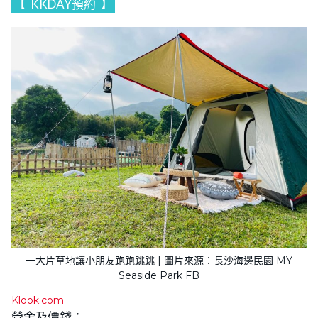
【
KKDAY預約
】
一大片草地讓小朋友跑跑跳跳 | 圖片來源：長沙海邊民園 MY
Seaside Park FB
Klook.com
營舍及價錢：