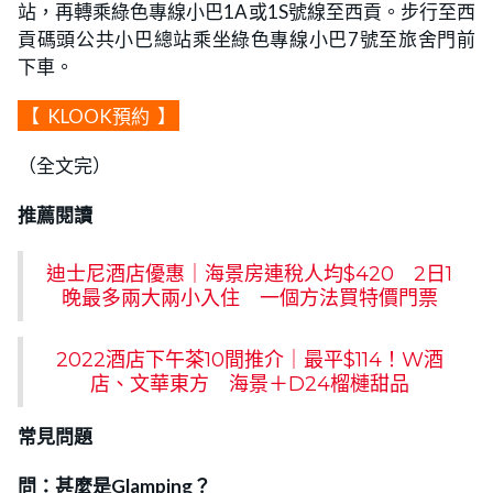
站，再轉乘綠色專線小巴1A或1S號線至西貢。步行至西
貢碼頭公共小巴總站乘坐綠色專線小巴7號至旅舍門前
下車。
【
KLOOK預約
】
（全文完）
推薦閱讀
迪士尼酒店優惠｜海景房連稅人均$420 2日1
晚最多兩大兩小入住 一個方法買特價門票
2022酒店下午茶10間推介｜最平$114！W酒
店、文華東方 海景＋D24榴槤甜品
常見問題
問：甚麼是Glamping？