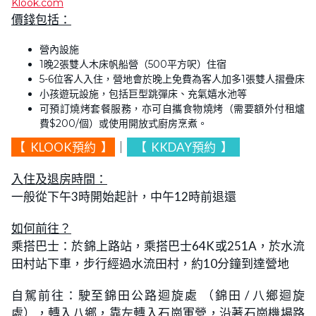
Klook.com
價錢包括：
營內設施
1晚2張雙人木床帆船營（500平方呎）住宿
5-6位客人入住，營地會於晚上免費為客人加多1張雙人摺疊床
小孩遊玩設施，包括巨型跳彈床、充氣嬉水池等
可預訂燒烤套餐服務，亦可自攜食物燒烤（需要額外付租爐
費$200/個）或使用開放式廚房烹煮。
【
KLOOK預約
】
｜
【
KKDAY預約
】
入住及退房時間：
一般從下午3時開始起計，中午12時前退還
如何前往？
乘搭巴士：於錦上路站，乘搭巴士64K或251A，於水流
田村站下車，步行經過水流田村，約10分鐘到達營地
自駕前往：駛至錦田公路迴旋處 （錦田 / 八鄉迴旋
處），轉入八鄉，靠左轉入石崗軍營，沿著石崗機場路