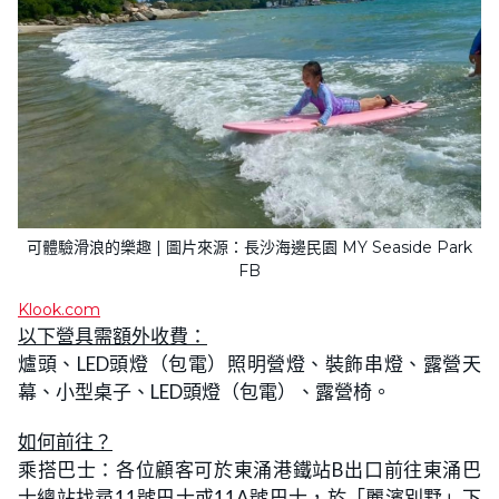
可體驗滑浪的樂趣 | 圖片來源：長沙海邊民園 MY Seaside Park
FB
Klook.com
以下營具需額外收費：
爐頭、LED頭燈（包電）照明營燈、裝飾串燈、露營天
幕、小型桌子、LED頭燈（包電）、露營椅。
如何前往？
乘搭巴士：各位顧客可於東涌港鐵站B出口前往東涌巴
士總站找尋11號巴士或11A號巴士，於「麗濱別墅」下