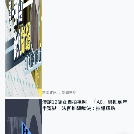
新聞資訊
新聞熱話
涉誘12歲女自拍祼照 「A0」男捱足年
半冤獄 法官推翻裁決：抄錯標點