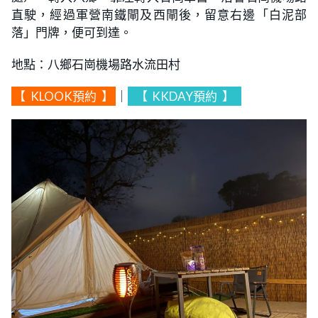
直駛，經過軍營南鐵閘及西閘後，留意右邊「白泥部
落」門牌，便可到達。
地點：八鄉石崗機場路水流田村
【
KLOOK預約
】
｜
【
KKDAY預約
】