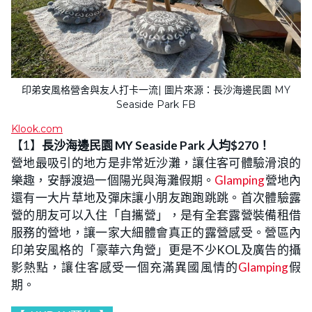
印弟安風格營舍與友人打卡一流| 圖片來源：長沙海邊民園 MY
Seaside Park FB
Klook.com
【1】
長沙海邊民園 MY Seaside Park 人均$270！
營地最吸引的地方是非常近沙灘，讓住客可體驗滑浪的
樂趣，安靜渡過一個陽光與海灘假期。
Glamping
營地內
還有一大片草地及彈床讓小朋友跑跑跳跳。首次體驗露
營的朋友可以入住「自攜營」，是有全套露營裝備租借
服務的營地，讓一家大細體會真正的露營感受。營區內
印弟安風格的「豪華六角營」更是不少KOL及廣告的攝
影熱點，讓住客感受一個充滿異國風情的
Glamping
假
期。