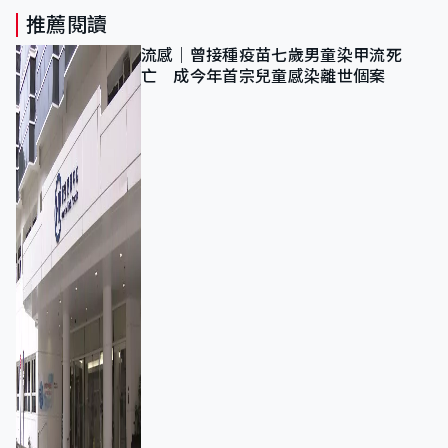
推薦閱讀
流感｜曾接種疫苗七歲男童染甲流死
亡 成今年首宗兒童感染離世個案