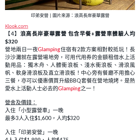
印弟安營 | 圖片來源：浪高長岸豪華露營
Klook.com
【4】
浪高長岸豪華露營 包含早餐+露營車體驗人均
$320
營地兩日一夜
Glamping
住宿有2款方案相對較抵玩！長
沙沙灘就在露營場地旁，可用代用券的金額租借水上活
動用品：獨木舟、人體衝浪板、淺水衝浪板、滑浪風
帆、軟身滑浪板及直立滑浪板！中心旁有餐廳不用擔心
三餐，亦可以優惠價買升級BBQ套餐在營地燒烤。是熱
愛水上活動人士必去的
Glamping
之一！
營舍及價錢：
入住「小型露營車」一晚
最多3人入住$1,600，人均$320
入住「印弟安營」一晚
4人入住$1,899，人均$475