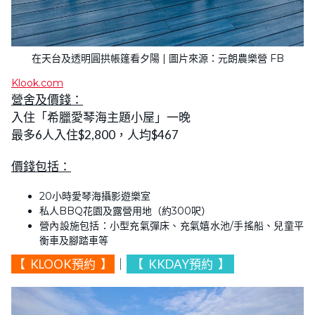
在天台及透明圓拱帳篷看夕陽 | 圖片來源：元朗農樂營 FB
Klook.com
營舍及價錢：
入住「希臘愛琴海主題小屋」一晚
最多6人入住$2,800，人均$467
價錢包括：
20小時愛琴海攝影遊樂室
私人BBQ花園及露營用地（約300呎）
營內設施包括：小型充氣彈床、充氣嬉水池/手搖船、兒童平
衡車及腳踏車等
【
KLOOK預約
】
｜
【
KKDAY預約
】