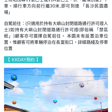
車。順行車方向前行繼30米,即可到達 「長沙⺠園農
場」
自駕前往：(只適用於持有大嶼山封閉道路通行許可證人
士)如持有大嶼山封閉道路通行許可證(即俗稱 「禁區
紙」)顧客亦可選擇自駕前往。 本園未有設置泊車位
置，惟顧客可將車輛停泊在長富街口，詳細路綫及停車
位置
【
KKDAY預約
】