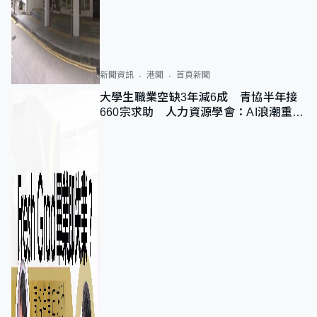
新聞資訊
港聞
首頁新聞
大學生職業空缺3年減6成 青協半年接
660宗求助 人力資源學會：AI浪潮重整
職位需求