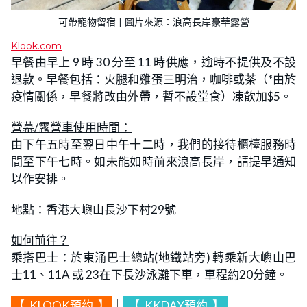
可帶寵物留宿 | 圖片來源：浪高長岸豪華露營
Klook.com
早餐由早上 9 時 30 分至 11 時供應，逾時不提供及不設
退款。早餐包括：火腿和雞蛋三明治，咖啡或茶（*由於
疫情關係，早餐將改由外帶，暫不設堂食）凍飲加$5。
營幕/露營車使用時間：
由下午五時至翌日中午十二時，我們的接待櫃檯服務時
間至下午七時。如未能如時前來浪高長岸，請提早通知
以作安排。
地點：香港大嶼山長沙下村29號
如何前往？
乘搭巴士：於東涌巴士總站(地鐵站旁) 轉乘新大嶼山巴
士11、11A 或 23在下長沙泳灘下車，車程約20分鐘。
【
KLOOK預約
】
｜
【
KKDAY預約
】