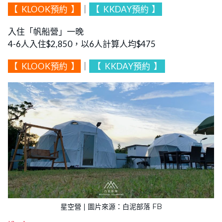
【
KLOOK預約
】
｜
【
KKDAY預約
】
入住「帆船營」一晚
4-6人入住$2,850，以6人計算人均$475
【
KLOOK預約
】
｜
【
KKDAY預約
】
星空營 | 圖片來源：白泥部落 FB