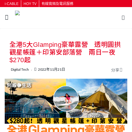
i-CABLE
HOY TV
有線寬頻及電訊服務
返回
全港5大Glamping豪華露營 透明圓拱
按輸入鍵開始搜尋
觀星帳篷＋印第安部落營 兩日一夜
$270起
Digital Tech
2022年11月21日
分享