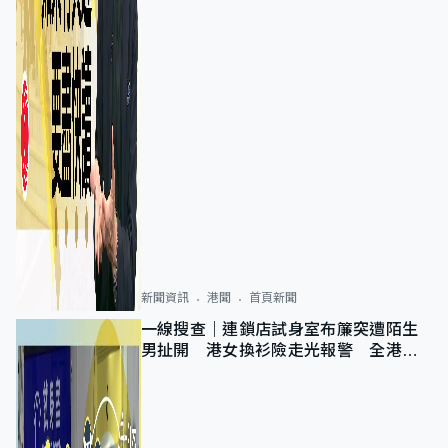
新聞資訊
港聞
首頁新聞
一線搜查｜連鎖店試身室布簾突遭陌生
男扯開 港女換衫險走光報警 全港分
店急換實體門