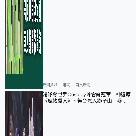
新聞資訊
港聞
首頁新聞
港隊奪世界Cosplay峰會總冠軍 神還原
《魔物獵人》、舞台融入獅子山 參賽
者：讓大家認識香港