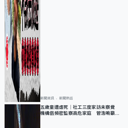
新聞資訊
新聞熱話
五歲童遭虐死｜社工三度家訪未察覺
機構倡頻密監察高危家庭 管浩鳴籲加
強跨部門協作