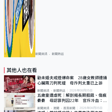
新聞資訊
新聞熱話
其他人也在看
勸未婚夫戒煙爆命案 28歲女教師連捅
心臟兩刀判死緩 母斥判太重已上訴
2026年08月05日
新聞資訊
新聞熱話
五歲童遭虐死｜解剖揭長期捱餓、傷痕
纍纍 母認罪判囚22年 官斥冷血：同
類案最惡劣
2026年08月05日
新聞資訊
港聞
首頁新聞