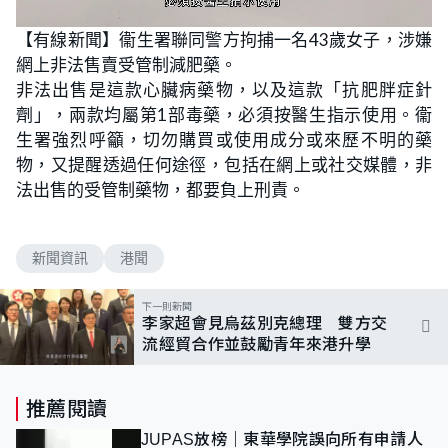
L
U
o
n
【有線新聞】衞生署聯同警方拘捕一名43歲女子，涉嫌
a
m
d
u
網上非法售賣受管制減肥藥。
e
t
d
e
:
非法出售是這款心臟病藥物，以及這款「抗肥胖症針
1
0
劑」，兩款均屬第1部毒藥，必須按醫生指示使用。衞
0
.
生署強烈呼籲，切勿購買或使用成分或來歷不明的藥
0
0
物，又提醒透過任何途徑，包括在網上或社交媒體，非
%
法出售的受管制藥物，都要負上刑責。
新聞資訊
港聞
下一則新聞
李家超會見烏茲別克總理 雙方交
流經貿合作並鼓勵青年來港升學
推薦閱讀
JUPAS放榜｜東華學院誤向所有申請人