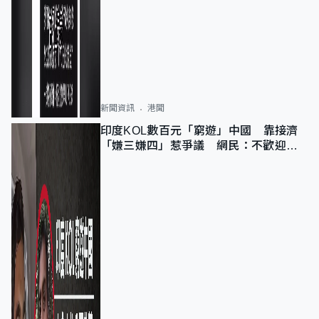
新聞資訊
港聞
印度KOL數百元「窮遊」中國 靠接濟
「嫌三嫌四」惹爭議 網民：不歡迎劣
質旅客