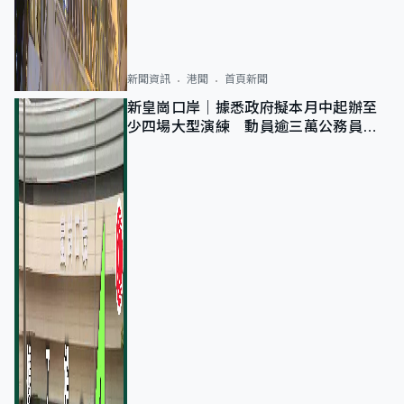
新聞資訊
港聞
首頁新聞
新皇崗口岸｜據悉政府擬本月中起辦至
少四場大型演練 動員逾三萬公務員人
次測試