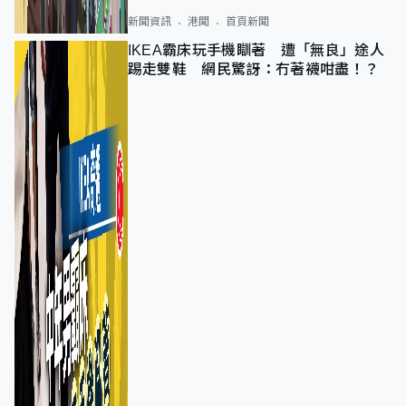
新聞資訊
港聞
首頁新聞
IKEA霸床玩手機瞓著 遭「無良」途人
踢走雙鞋 網民驚訝：冇著襪咁盡！？