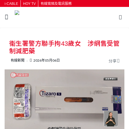
i-CABLE
HOY TV
有線寬頻及電訊服務
返回
衞生署警方聯手拘43歲女 涉網售受管
按輸入鍵開始搜尋
制減肥藥
有線新聞
2026年05月06日
分享