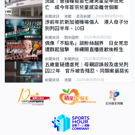
流感｜曾接種疫苗七歲男童染甲流死
亡 成今年首宗兒童感染離世個案
2026年08月04日
新聞資訊
港聞
首頁新聞
涉前年於新加坡機場傷人 港人母子分
別判囚半年、10日
2026年08月05日
新聞資訊
兩岸國際
偶像「不點名」談粉絲越界 日女死忠
遭群起狙擊 掛繩開直播道歉後輕生
2026年08月06日
新聞資訊
新聞熱話
五歲童疑遭虐死｜母親認誤殺及虐兒判
囚22年 官斥被告殘忍、同類案最惡劣
2026年08月05日
新聞資訊
港聞