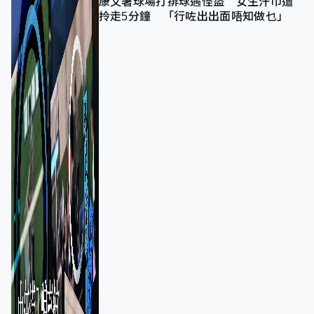
康文署球場打排球遇怪盜 女生汗巾遭
拎走5分鐘 「行咗出出面唔知做乜」