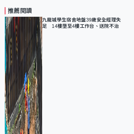
推薦閱讀
九龍城學生宿舍地盤39歲安全經理失
足 14樓墮至4樓工作台、送院不治