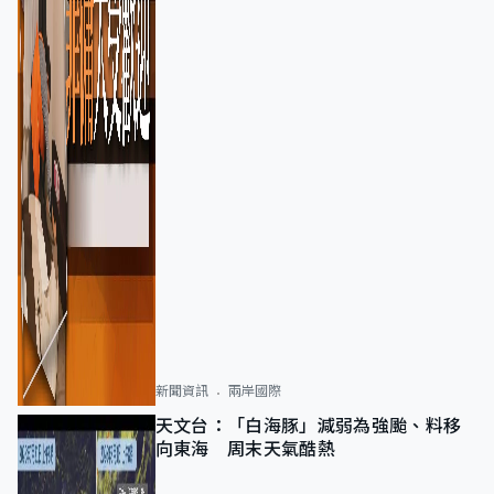
新聞資訊
兩岸國際
天文台：「白海豚」減弱為強颱、料移
向東海 周末天氣酷熱