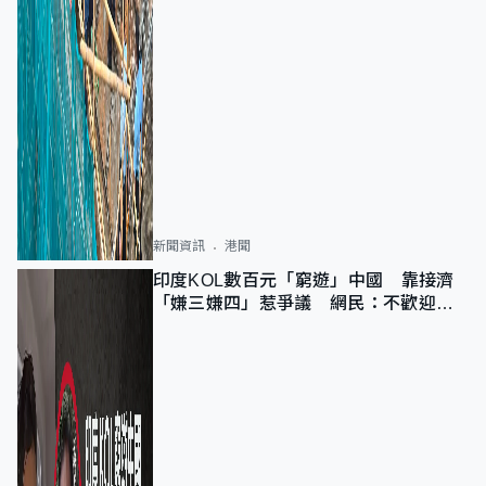
新聞資訊
港聞
印度KOL數百元「窮遊」中國 靠接濟
「嫌三嫌四」惹爭議 網民：不歡迎劣
質旅客