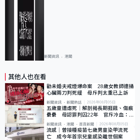
新聞資訊
港聞
其他人也在看
勸未婚夫戒煙爆命案 28歲女教師連捅
心臟兩刀判死緩 母斥判太重已上訴
2026年08月05日
新聞資訊
新聞熱話
五歲童遭虐死｜解剖揭長期捱餓、傷痕
纍纍 母認罪判囚22年 官斥冷血：同
類案最惡劣
2026年08月05日
新聞資訊
港聞
首頁新聞
流感｜曾接種疫苗七歲男童染甲流死
亡 成今年首宗兒童感染離世個案