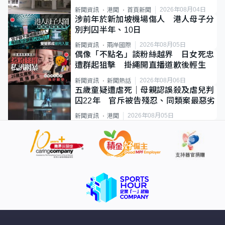
2026年08月04日
新聞資訊
港聞
首頁新聞
涉前年於新加坡機場傷人 港人母子分
別判囚半年、10日
2026年08月05日
新聞資訊
兩岸國際
偶像「不點名」談粉絲越界 日女死忠
遭群起狙擊 掛繩開直播道歉後輕生
2026年08月06日
新聞資訊
新聞熱話
五歲童疑遭虐死｜母親認誤殺及虐兒判
囚22年 官斥被告殘忍、同類案最惡劣
2026年08月05日
新聞資訊
港聞