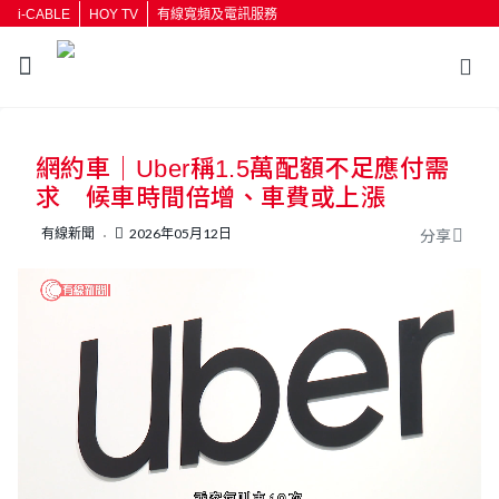
i-CABLE
HOY TV
有線寬頻及電訊服務
返回
網約車｜Uber稱1.5萬配額不足應付需
按輸入鍵開始搜尋
求 候車時間倍增、車費或上漲
有線新聞
2026年05月12日
分享