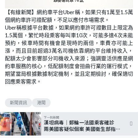
L
U
o
n
【有線新聞】網約車平台Uber稱，如果只有1萬至1.5萬
a
m
d
u
個網約車許可證配額，不足以應付市場需求。
e
t
d
e
:
Uber稱根據平台數據，如果網約車許可證數目上限定為
6
3
1.5萬個，繁忙時段乘客每叫車10次，可能多達4次未能
.
8
預約，候車時間有機會是現時的兩倍，車費亦可能上
3
%
漲，而且目前超過3萬名司機依靠網約平台維持收入，
配額太少會影響部分司機收入來源；強調靈活供應是網
約車服務的核心，低配額制度會扭曲行業的運行模式，
期望當局根據數據制定機制，並且定期檢討，確保適切
回應乘客需求。
新聞資訊
港聞
下一則新聞
漢坦病毒｜郵輪一法國乘客確診
兩美國客疑似個案 美國衛生部指大
規模傳播風險低