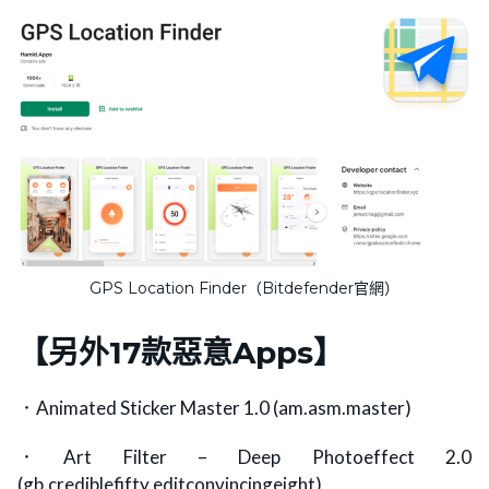
GPS Location Finder（Bitdefender官網）
【
另外17款惡意Apps
】
．Animated Sticker Master 1.0 (am.asm.master)
．Art Filter – Deep Photoeffect 2.0
(gb.crediblefifty.editconvincingeight)