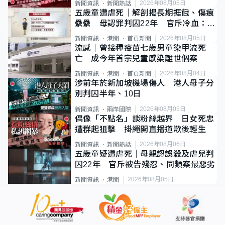
2026年08月05日
新聞資訊
新聞熱話
五歲童遭虐死｜解剖揭長期捱餓、傷痕
纍纍 母認罪判囚22年 官斥冷血：同
類案最惡劣
2026年08月05日
新聞資訊
港聞
首頁新聞
流感｜曾接種疫苗七歲男童染甲流死
亡 成今年首宗兒童感染離世個案
2026年08月04日
新聞資訊
港聞
首頁新聞
涉前年於新加坡機場傷人 港人母子分
別判囚半年、10日
2026年08月05日
新聞資訊
兩岸國際
偶像「不點名」談粉絲越界 日女死忠
遭群起狙擊 掛繩開直播道歉後輕生
2026年08月06日
新聞資訊
新聞熱話
五歲童疑遭虐死｜母親認誤殺及虐兒判
囚22年 官斥被告殘忍、同類案最惡劣
2026年08月05日
新聞資訊
港聞