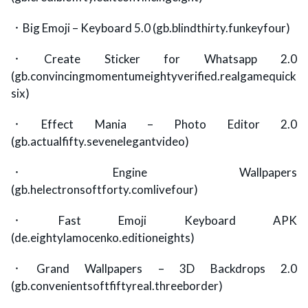
．Big Emoji – Keyboard 5.0 (gb.blindthirty.funkeyfour)
．Create Sticker for Whatsapp 2.0
(gb.convincingmomentumeightyverified.realgamequick
six)
．Effect Mania – Photo Editor 2.0
(gb.actualfifty.sevenelegantvideo)
．Engine Wallpapers
(gb.helectronsoftforty.comlivefour)
．Fast Emoji Keyboard APK
(de.eightylamocenko.editioneights)
．Grand Wallpapers – 3D Backdrops 2.0
(gb.convenientsoftfiftyreal.threeborder)