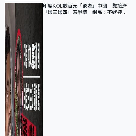
印度KOL數百元「窮遊」中國 靠接濟
「嫌三嫌四」惹爭議 網民：不歡迎劣
質旅客