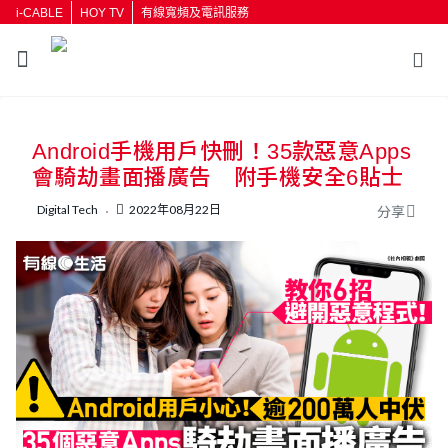
i-CABLE
HOY TV
有線寬頻及電訊服務
返回
Android手機用戶快刪！35款惡意Apps
按輸入鍵開始搜尋
會騎劫畫面播廣告 附手機安全6貼士
Digital Tech
2022年08月22日
分享