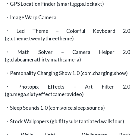
．GPS Location Finder (smart.ggps.lockakt)
．Image Warp Camera
．Led Theme – Colorful Keyboard 2.0
(gb.theme.twentythreetheme)
．Math Solver – Camera Helper 2.0
(gb.labcamerathirty.mathcamera)
．Personality Charging Show 1.0 (com.charging.show)
．Photopix Effects – Art Filter 2.0
(gb.mega.sixtyeffectcameravideo)
．Sleep Sounds 1.0 (com.voice.sleep.sounds)
．Stock Wallpapers (gb.fiftysubstantiated.wallsfour)
．Walls light – Wallpapers Pack