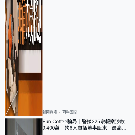
新聞資訊
兩岸國際
Fun Coffee騙局｜警接225宗報案涉款
9,400萬 拘6人包括董事股東 最高金
額一宗涉近千萬