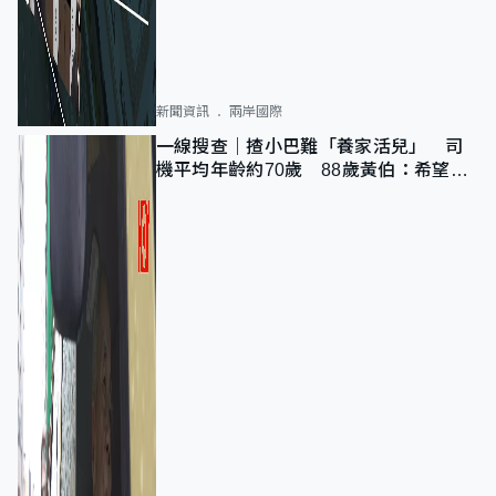
新聞資訊
兩岸國際
一線搜查｜揸小巴難「養家活兒」 司
機平均年齡約70歲 88歲黃伯：希望一
直揸落去