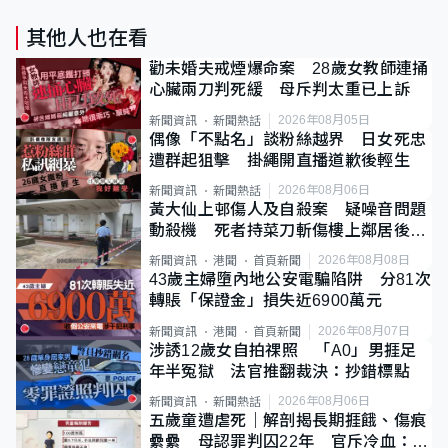
其他人也在看
勸未婚夫戒煙爆命案 28歲女教師連捅
心臟兩刀判死緩 母斥判太重已上訴
2026年08月05日
新聞資訊
新聞熱話
偶像「不點名」談粉絲越界 日女死忠
遭群起狙擊 掛繩開直播道歉後輕生
2026年08月06日
新聞資訊
新聞熱話
黃大仙上邨傷人及自殺案 疑噪音問題
動殺機 死者持菜刀斬傷樓上鄰居後墮
斃
2026年08月08日
新聞資訊
港聞
首頁新聞
43歲主婦墮內地公安電騙陷阱 分81次
轉賬「保證金」損失近6900萬元
2026年08月07日
新聞資訊
港聞
首頁新聞
涉誘12歲女自拍祼照 「A0」男捱足
年半冤獄 法官推翻裁決：抄錯標點
2026年08月06日
新聞資訊
新聞熱話
五歲童遭虐死｜解剖揭長期捱餓、傷痕
纍纍 母認罪判囚22年 官斥冷血：同