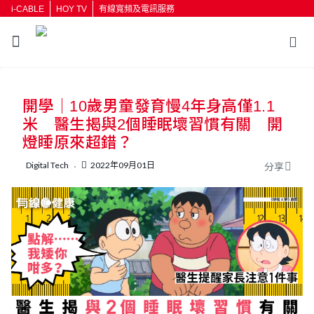
i-CABLE
HOY TV
有線寬頻及電訊服務
返回
開學｜10歲男童發育慢4年身高僅1.1
按輸入鍵開始搜尋
米 醫生揭與2個睡眠壞習慣有關 開
燈睡原來超錯？
Digital Tech
2022年09月01日
分享