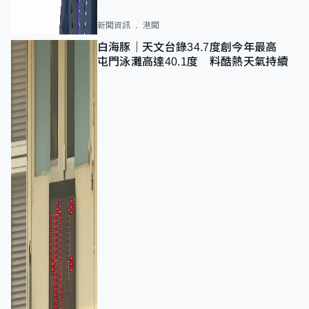
新聞資訊
港聞
白海豚｜天文台錄34.7度創今年最高
屯門泳灘高達40.1度 料酷熱天氣持續