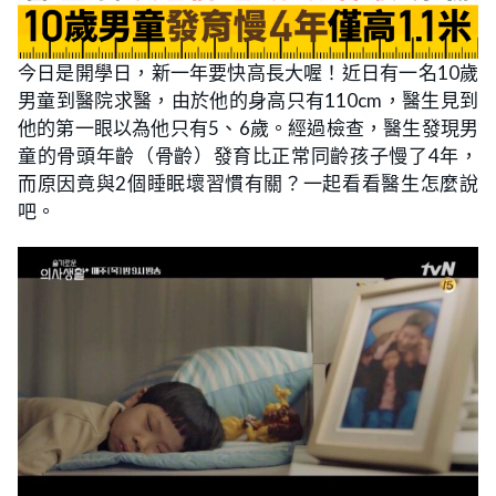
今日是開學日，新一年要快高長大喔！近日有一名10歲
男童到醫院求醫，由於他的身高只有110cm，醫生見到
他的第一眼以為他只有5、6歲。經過檢查，醫生發現男
童的骨頭年齡（骨齡）發育比正常同齡孩子慢了4年，
而原因竟與2個睡眠壞習慣有關？一起看看醫生怎麼說
吧。