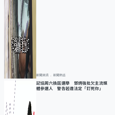
新聞資訊
新聞熱話
記協周六換屆選舉 鄧炳強批欠主流媒
體參選人 警告若違法定「釘死你」