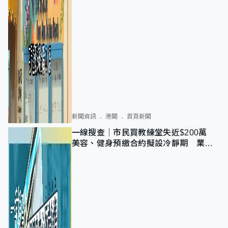
新聞資訊
港聞
首頁新聞
一線搜查｜市民買教練堂失近$200萬
美容、健身預繳合約擬設冷靜期 業界
憂退款計法對商戶不公