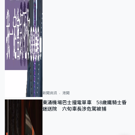
新聞資訊
港聞
東涌機場巴士撞電單車 58歲鐵騎士昏
迷送院 六旬車長涉危駕被捕