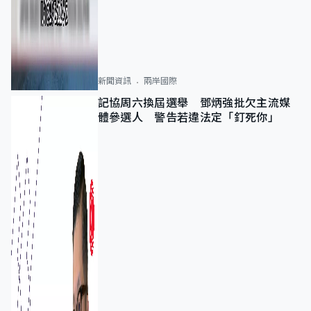
新聞資訊
兩岸國際
記協周六換屆選舉 鄧炳強批欠主流媒
體參選人 警告若違法定「釘死你」