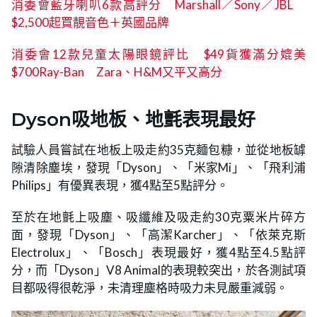
消委會藍牙喇叭6款高評分 Marshall／Sony／JBL
$2,500起買靚音色＋英國品牌
消委會12款兒童太陽眼鏡評比 $49貨獲滿分媲美
$700Ray-Ban Zara、H&M又平又高分
Dyson吸地板、地氈表現最好
試驗人員嘗試在地板上吸走約35克麵包糠，並從地板罅
隙清除塵埃，發現「Dyson」、「米家Mi」、「飛利浦
Philips」有優異表現，獲4點至5點評分。
至於在地氈上吸塵、吸纖維及吸走約30克粟米片碎方
面，發現「Dyson」、「高潔Karcher」、「依萊克斯
Electrolux」、「Bosch」表現最好，獲4點至4.5點評
分，而「Dyson」V8 Animal的表現較突出，於各測試項
目都吸得很乾淨，未清理塵格時吸力未見嚴重減弱。