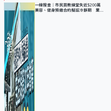
一線搜查｜市民買教練堂失近$200萬
美容、健身預繳合約擬設冷靜期 業界
憂退款計法對商戶不公