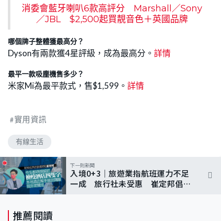
消委會藍牙喇叭6款高評分 Marshall／Sony
／JBL $2,500起買靚音色＋英國品牌
哪個牌子整體獲最高分？
Dyson有兩款獲4星評級，成為最高分。
詳情
最平一款吸塵機售多少？
米家Mi為最平款式，售$1,599。
詳情
實用資訊
有線生活
下一則新聞
入境0+3｜旅遊業指航班運力不足
一成 旅行社未受惠 崔定邦倡本
地酒店做逆隔離
推薦閱讀