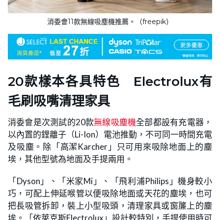
消委會11款無線吸塵機推薦。（freepik）
20款樣本各具特色 Electrolux有
毛刷吸嘴清理家具
消委會是次測試的20款
無線吸塵機
全部都設有充電器，
以內置的鋰離子（Li-Ion）電池推動，不可同一時間充電
及吸塵。除「高潔Karcher」只可用來吸除地面上的塵
埃，其他型號為地面及手提兩用。
「Dyson」、「米家Mi」、「飛利浦Philips」機身較小
巧，可配上伸延喉管以便吸除地面或天花的塵埃，也可
把長吸管拆卸，裝上小型吸頭，清理家具或窗簾上的塵
埃。「依萊克斯Electrolux」設計較特別，手提使用時可