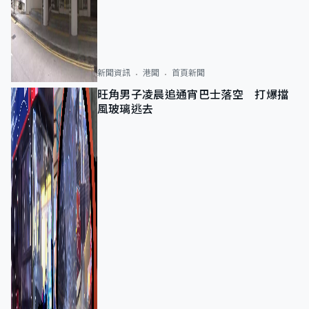
新聞資訊
港聞
首頁新聞
旺角男子凌晨追通宵巴士落空 打爆擋
風玻璃逃去