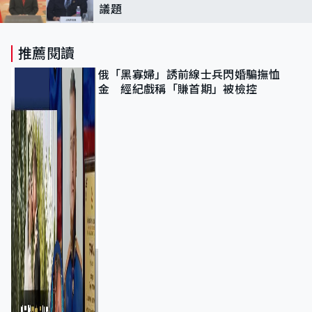
議題
推薦閱讀
俄「黑寡婦」誘前線士兵閃婚騙撫恤
金 經紀戲稱「賺首期」被檢控