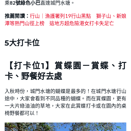
乘
82號綠色小巴
直達城門水塘。
推薦閱讀：
行山｜漁護署列19行山黑點 獅子山、新娘
潭等熱門山徑上榜 這地方超危險港女打卡失足亡
5大打卡位
【
打卡位1
】賞蝶園－賞蝶、打
卡、野餐好去處
入秋時份，城門水塘的蝴蝶是最多的！在城門水塘行山
途中，大家會看到不同品種的蝴蝶。而在賞蝶園，更有
一大片綠油油的草地，大家在此賞蝶打卡或在園內的桌
椅野餐都可以！