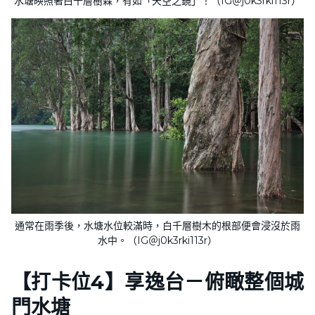
水塘映照著白千層樹森，有如「天空之鏡」！（IG＠j0k3rki113r）
通常在雨季後，水塘水位較滿時，白千層樹木的根部便會浸沒於雨
水中。（IG＠j0k3rki113r）
【打卡位4】
享逸台－俯瞰整個城
門水塘