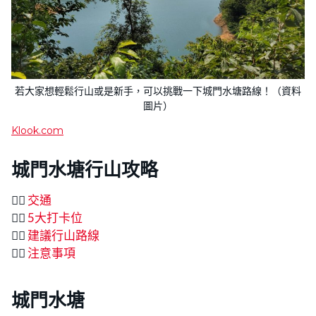
若大家想輕鬆行山或是新手，可以挑戰一下城門水塘路線！（資料
圖片）
Klook.com
城門水塘行山攻略
👉🏻
交通
👉🏻
5大打卡位
👉🏻
建議行山路線
👉🏻
注意事項
城門水塘