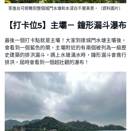
享逸台可俯瞰到整個城門水塘和水浸白千層美景。（資料圖片）
【
打卡位5
】主壩－ 鐘形漏斗瀑布
最後一個打卡點就是主壩！大家到達城門水塘主壩後，
會看到一個藍色的閘，主壩附近的有兩個被列為一級歷
史建築的排洪漏斗。遇上水塘滿水時，鐘形漏斗會進行
排洪，屆時會看到一個超壯觀的瀑布！