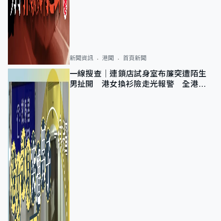
新聞資訊
港聞
首頁新聞
一線搜查｜連鎖店試身室布簾突遭陌生
男扯開 港女換衫險走光報警 全港分
店急換實體門