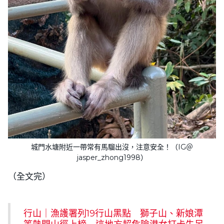
城門水塘附近一帶常有馬騮出沒，注意安全！（IG＠
jasper_zhong1998）
（全文完）
行山｜漁護署列19行山黑點 獅子山、新娘潭