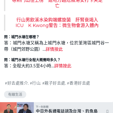
等熱門山徑上榜 這地方超危險港女打卡失足
亡
行山男飲溪水染鈎端螺旋菌 肝腎衰竭入
ICU K Kwong警告：微生物會游入體內
問：城門水塘在哪裡？
答：城門水塘又稱為上城門水塘，位於荃灣區城門谷一
帶（城門郊野公園）…
詳情按此
問：城門水塘行全程大概需時多久？
答：全程大約3.5至4小時…
詳情按此
好去處推介
行山
親子好去處
香港好去處
有線生活
下一則新聞
中日外長通電話談及台灣、釣魚島