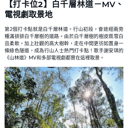
【
打卡位2
】白千層林道－MV、
電視劇取景地
第2個打卡點就是白千層林道。行山初段，會途經兩旁
種滿排排白千層樹的道路。由於白千層樹的樹皮既雪白
且柔軟，加上壯觀的高大樹幹，走在中間更彷如置身一
條綠色隧道，成為行山人士熱門打卡點！歌手謝安琪的
《山林道》MV和多部電視劇都曾在這裡取景。