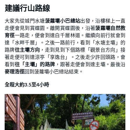
建議行山路線
大家先從城門水塘
菠蘿壩小巴總站
出發，沿樓梯上一直
走便會見到賞蝶園。離開賞蝶園後，沿著
菠蘿壩自然教
育徑
一路走，便會到達白千層林道。繼續向前行就會到
達「水畔千層」。之後一路前行，看到「水塘主壩」的
路牌
往主壩方向
，走到見到下個路標「觀景台方向」接
著走便可到達涼亭「享逸台」。之後走少許回頭路，會
看到
往「主壩」的路牌
，跟著走便會到達主壩。最後沿
麥理浩徑
回到菠蘿壩小巴總站結束。
全程大約3.5至4小時