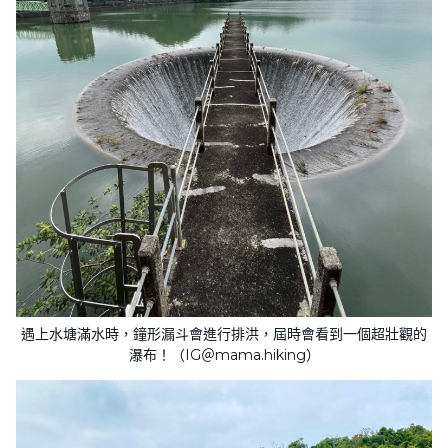
遇上水塘滿水時，鐘形漏斗會進行排洪，屆時會看到一個超壯觀的
瀑布！（IG＠mama.hiking）