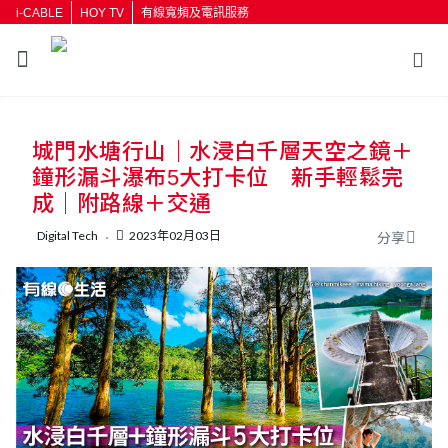
i-CABLE
HOY TV
有線寬頻及電訊服務
返回
城門水塘行山｜水浸白千層天空之鏡＋
按輸入鍵開始搜尋
鐘形漏斗瀑布5大打卡位 新手輕鬆完
成｜附路線＋交通
Digital Tech
2023年02月03日
分享