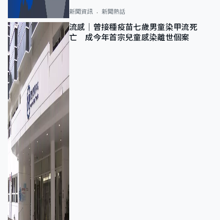
新聞資訊
新聞熱話
流感｜曾接種疫苗七歲男童染甲流死
亡 成今年首宗兒童感染離世個案