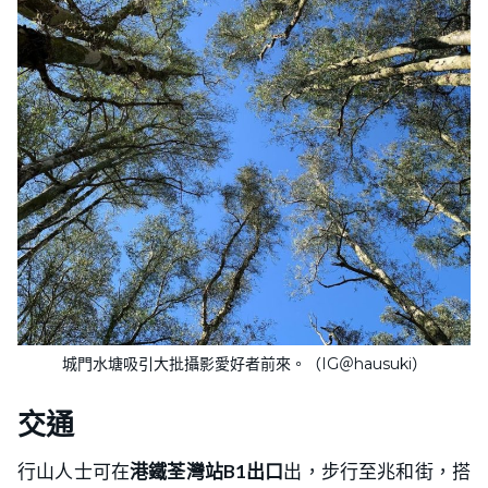
城門水塘吸引大批攝影愛好者前來。（IG＠hausuki）
交通
行山人士可在
港鐵荃灣站B1出口
出，步行至兆和街，搭