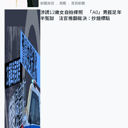
新聞資訊
港聞
首頁新聞
涉誘12歲女自拍祼照 「A0」男捱足年
半冤獄 法官推翻裁決：抄錯標點