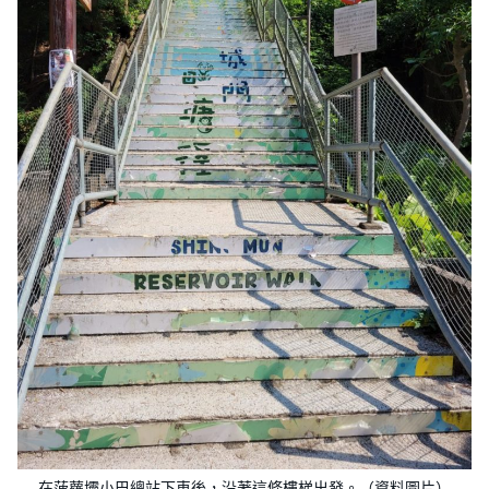
在菠蘿壩小巴總站下車後，沿著這條樓梯出發。（資料圖片）