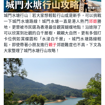
城門水塘行山｜若大家想輕鬆行山或是新手，可以挑戰
一下城門水塘路線！城門水塘一直是港人熱門
郊遊
勝
地，更曾被市民選為香港最佳觀賞蝴蝶地點！沿途除了
可以欣賞到壯觀的白千層樹，親親大自然，更有多個打
卡位例如賞蝶園和「水浸白千層」。城門水塘路線輕
鬆，即使帶著小朋友進行
親子
郊遊難度也不高，下文為
大家整理了城門水塘行山攻略！