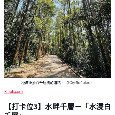
種滿排排白千層樹的道路。（IG＠floflolee）
Klook.com
【
打卡位3
】水畔千層－「水浸白