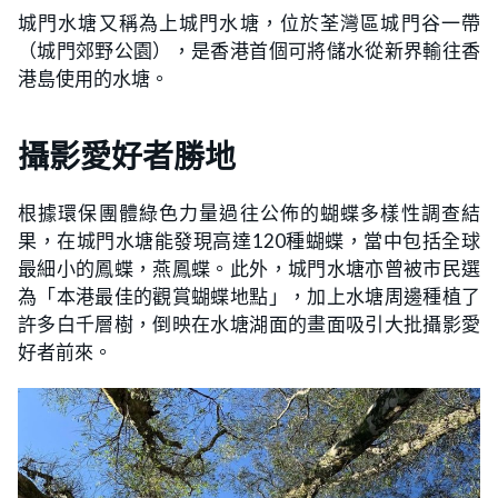
城門水塘又稱為上城門水塘，位於荃灣區城門谷一帶
（城門郊野公園），是香港首個可將儲水從新界輸往香
港島使用的水塘。
攝影愛好者勝地
根據環保團體綠色力量過往公佈的蝴蝶多樣性調查結
果，在城門水塘能發現高達120種蝴蝶，當中包括全球
最細小的鳳蝶，燕鳳蝶。此外，城門水塘亦曾被市民選
為「本港最佳的觀賞蝴蝶地點」，加上水塘周邊種植了
許多白千層樹，倒映在水塘湖面的畫面吸引大批攝影愛
好者前來。