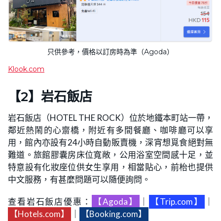
只供參考，價格以訂房時為準（Agoda）
Klook.com
【2】岩石飯店
岩石飯店（HOTEL THE ROCK）位於地鐵本町站一帶，
鄰近熱鬧的心齋橋，附近有多間餐廳、咖啡廳可以享
用，館內亦設有24小時自動販賣機，深宵想覓食絕對無
難道。旅館膠囊房床位寬敞，公用浴室空間感十足，並
特意設有化妝座位供女生享用，相當貼心，前枱也提供
中文服務，有甚麼問題可以隨便詢問。
查看岩石飯店優惠：
【Agoda】
｜
【Trip.com】
｜
【Hotels.com】
｜
【Booking.com】