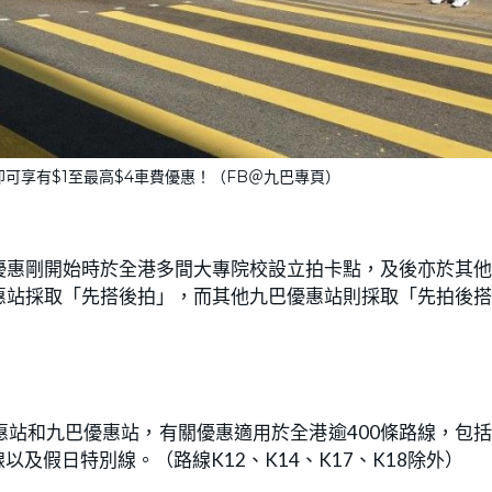
可享有$1至最高$4車費優惠！（FB＠九巴專頁）
優惠剛開始時於全港多間大專院校設立拍卡點，及後亦於其
惠站採取「先搭後拍」，而其他九巴優惠站則採取「先拍後
惠站和九巴優惠站，有關優惠適用於全港逾400條路線，包
及假日特別線。（路線K12、K14、K17、K18除外）