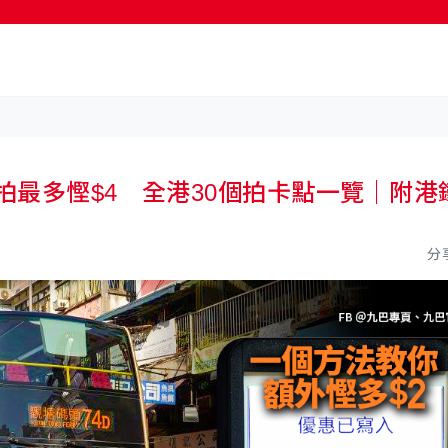
按輸入鍵開始搜尋
拍最多慳$4 全港30個拍卡點一覽｜附港
分