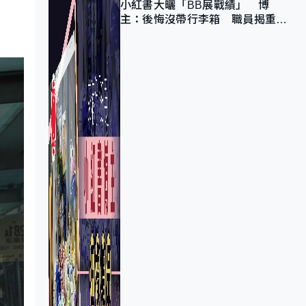
小紅書大曬「BB展戰績」 博
主：後悔沒帶行李箱 職員揭重複
入會「阻止唔到」