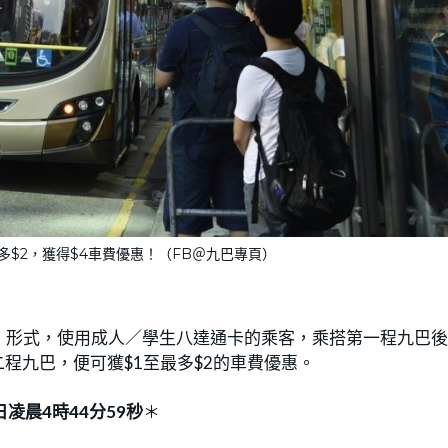
$2，獲得$4車費優惠！（FB＠九巴專頁）
」形式，使用成人／學生八達通卡的乘客，乘搭第一程九巴
程九巴，便可獲$1至最多$2的車費優惠。
凌晨4時44分59秒
＊