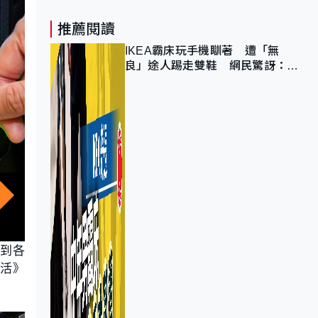
推薦閱讀
IKEA霸床玩手機瞓著 遭「無
良」途人踢走雙鞋 網民驚訝：冇
著襪咁盡！？
要到各
生活》