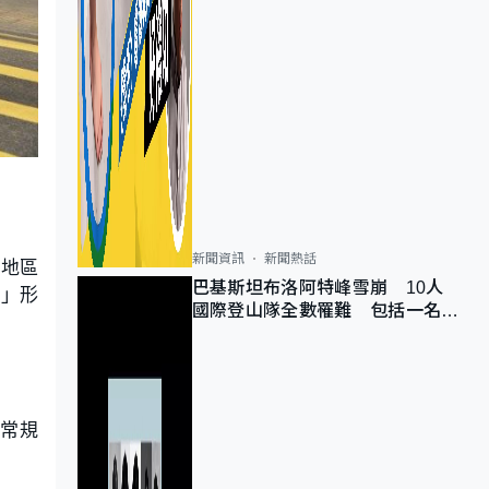
新聞資訊
新聞熱話
他地區
巴基斯坦布洛阿特峰雪崩 10人
搭」形
國際登山隊全數罹難 包括一名中
國公民
括常規