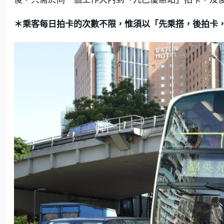
＊乘客每日拍卡的次數不限，惟須以「先乘搭，後拍卡，