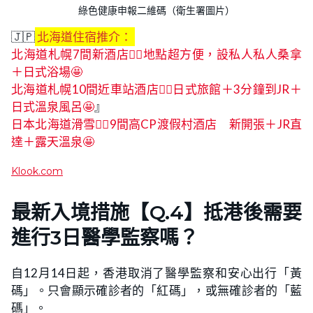
綠色健康申報二維碼（衛生署圖片）
🇯🇵
北海道住宿推介：
北海道札幌7間新酒店👍🏻地點超方便，設私人私人桑拿
＋日式浴場🤩
北海道札幌10間近車站酒店👍🏻日式旅館＋3分鐘到JR＋
日式溫泉風呂🤩
』
日本北海道滑雪👍🏻9間高CP渡假村酒店 新開張＋JR直
達＋露天溫泉🤩
Klook.com
最新入境措施【Q.4】抵港後需要
進行3日醫學監察嗎？
自12月14日起，香港取消了醫學監察和安心出行「黃
碼」。只會顯示確診者的「紅碼」，或無確診者的「藍
碼」。