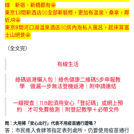
線 新宿、新橋都有🤩
東京13間新酒店👍🏻全部新裝修，更加有溫泉、桑拿，鄰
近JR🤩
東京8間河口湖溫泉酒店👍🏻房內泡私人風呂，起床賞富
士山絕景🤩
（全文完）
有線生活
綠碼返港懶人包｜綠色健康二維碼5步申報教
學 做漏一步無法登機返港｜附申請連結
一線搜查｜11.8起須用安心「登記碼」或網上預
約 才可免費檢測｜附登記教學＋必帶文件
問：大用掃「安心出行」代表不用疫苗通行證嗎？
答：市民進入食肆等指定表列處所，仍要使用疫苗通行