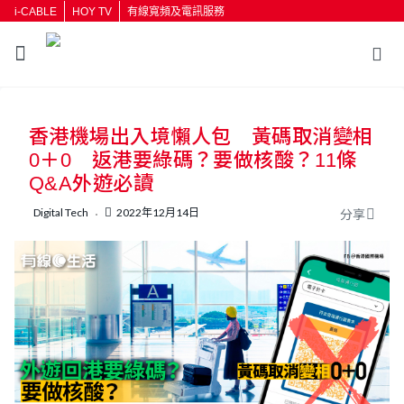
i-CABLE
HOY TV
有線寬頻及電訊服務
返回
香港機場出入境懶人包 黃碼取消變相
按輸入鍵開始搜尋
0＋0 返港要綠碼？要做核酸？11條
Q&A外遊必讀
Digital Tech
2022年12月14日
分享