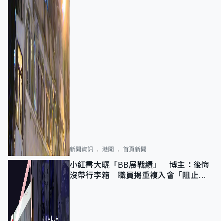
新聞資訊
港聞
首頁新聞
小紅書大曬「BB展戰績」 博主：後悔
沒帶行李箱 職員揭重複入會「阻止唔
到」