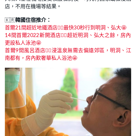
店，不用在機場等結果。
🇰🇷
韓國住宿推介：
首爾21間超近地鐵酒店👍🏻最快30秒行到明洞、弘大🤩
14間首爾2022新開酒店👍🏻超近明洞、弘大之餘，房內
更設私人泳池🤩
首爾9間風呂酒店👍🏻浸溫泉無需去偏遠郊區，明洞、江
南都有，房內歎奢華私人浴池🤩