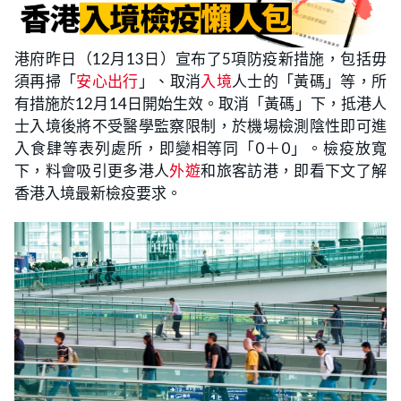
港府昨日（12月13日）宣布了5項防疫新措施，包括毋
須再掃「
安心出行
」、取消
入境
人士的「黃碼」等，所
有措施於12月14日開始生效。取消「黃碼」下，抵港人
士入境後將不受醫學監察限制，於機場檢測陰性即可進
入食肆等表列處所，即變相等同「0＋0」。檢疫放寬
下，料會吸引更多港人
外遊
和旅客訪港，即看下文了解
香港入境最新檢疫要求。