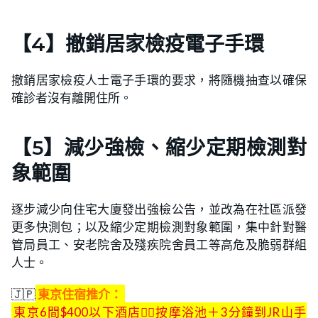
【4】撤銷居家檢疫電子手環
撤銷居家檢疫人士電子手環的要求，將隨機抽查以確保
確診者沒有離開住所。
【5】減少強檢、縮少定期檢測對
象範圍
逐步減少向住宅大廈發出強檢公告，並改為在社區派發
更多快測包；以及縮少定期檢測對象範圍，集中針對醫
管局員工、安老院舍及殘疾院舍員工等高危及脆弱群組
人士。
🇯🇵
東京住宿推介：
東京
6間$
400以下酒店👍🏻按摩浴池＋3分鐘到JR山手