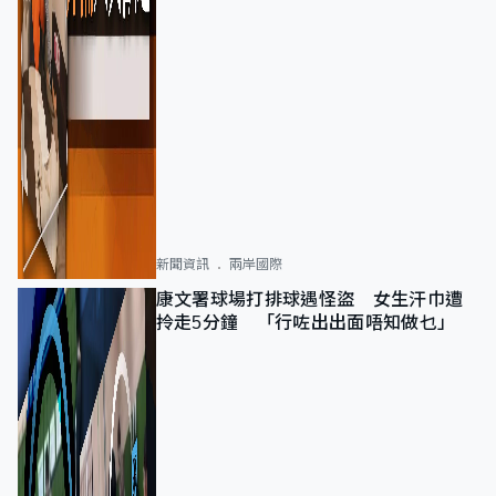
新聞資訊
兩岸國際
康文署球場打排球遇怪盜 女生汗巾遭
拎走5分鐘 「行咗出出面唔知做乜」