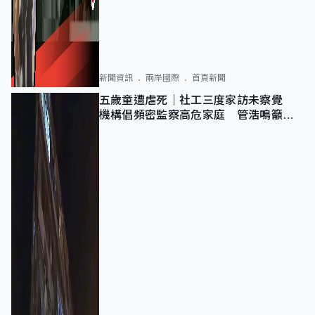
新聞資訊
兩岸國際
首頁新聞
五歲童遭虐死｜社工三度家訪未察覺
機構倡頻密監察高危家庭 管浩鳴籲加
強跨部門協作