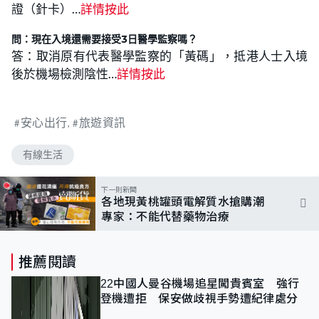
證（針卡）…
詳情按此
問：現在入境還需要接受3日醫學監察嗎？
答：取消原有代表醫學監察的「黃碼」，抵港人士入境
後於機場檢測陰性…
詳情按此
安心出行
旅遊資訊
有線生活
下一則新聞
各地現黃桃罐頭電解質水搶購潮
專家：不能代替藥物治療
推薦閱讀
22中國人曼谷機場追星闖貴賓室 強行
登機遭拒 保安做歧視手勢遭紀律處分