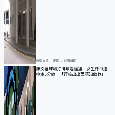
新聞資訊
港聞
首頁新聞
康文署球場打排球遇怪盜 女生汗巾遭
拎走5分鐘 「行咗出出面唔知做乜」