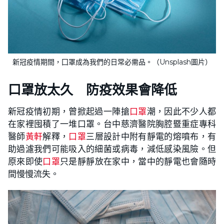
新冠疫情期間，囗罩成為我們的日常必需品。（Unsplash圖片）
口罩放太久 防疫效果會降低
新冠疫情初期，曾掀起過一陣搶
口罩
潮，因此不少人都
在家裡囤積了一堆口罩。台中慈濟醫院胸腔暨重症專科
醫師
黃軒
解釋，
口罩
三層設計中附有靜電的熔噴布，有
助過濾我們可能吸入的細菌或病毒，減低感染風險。但
原來即使
口罩
只是靜靜放在家中，當中的靜電也會隨時
間慢慢流失。