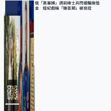
俄「黑寡婦」誘前線士兵閃婚騙撫恤
金 經紀戲稱「賺首期」被檢控