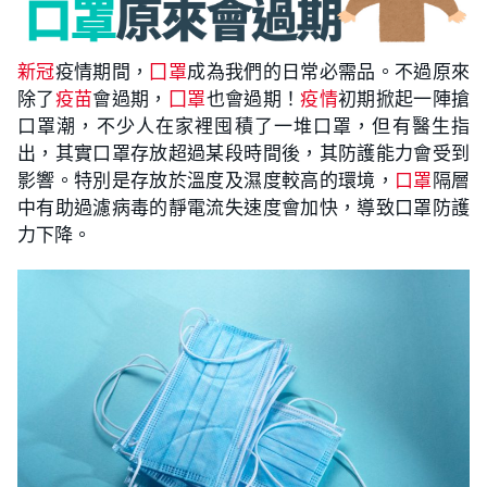
新冠
疫情期間，
囗罩
成為我們的日常必需品。不過原來
除了
疫苗
會過期，
囗罩
也會過期！
疫情
初期掀起一陣搶
口罩潮，不少人在家裡囤積了一堆口罩，但有醫生指
出，其實口罩存放超過某段時間後，其防護能力會受到
影響。特別是存放於溫度及濕度較高的環境，
口罩
隔層
中有助過濾病毒的靜電流失速度會加快，導致口罩防護
力下降。