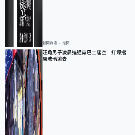
新聞資訊
港聞
旺角男子凌晨追通宵巴士落空 打爆擋
風玻璃逃去