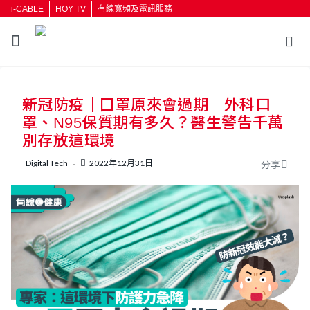
i-CABLE
HOY TV
有線寬頻及電訊服務
返回
新冠防疫｜囗罩原來會過期 外科口
按輸入鍵開始搜尋
罩、N95保質期有多久？醫生警告千萬
別存放這環境
Digital Tech
2022年12月31日
分享