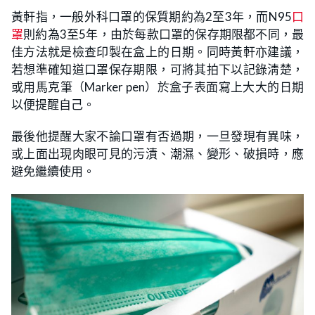
黃軒指，一般外科口罩的保質期約為2至3年，而N95
口
罩
則約為3至5年，由於每款口罩的保存期限都不同，最
佳方法就是檢查印製在盒上的日期。同時黃軒亦建議，
若想準確知道口罩保存期限，可將其拍下以記錄淸楚，
或用馬克筆（Marker pen）於盒子表面寫上大大的日期
以便提醒自己。
最後他提醒大家不論口罩有否過期，一旦發現有異味，
或上面出現肉眼可見的污漬、潮濕、變形、破損時，應
避免繼續使用。