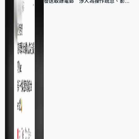
發送取錄電郵 涉人為操作疏忽、影響
11,139人