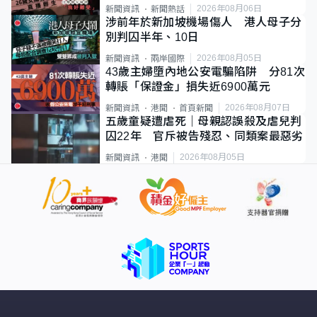
2026年08月06日
新聞資訊
新聞熱話
涉前年於新加坡機場傷人 港人母子分
別判囚半年、10日
2026年08月05日
新聞資訊
兩岸國際
43歲主婦墮內地公安電騙陷阱 分81次
轉賬「保證金」損失近6900萬元
2026年08月07日
新聞資訊
港聞
首頁新聞
五歲童疑遭虐死｜母親認誤殺及虐兒判
囚22年 官斥被告殘忍、同類案最惡劣
2026年08月05日
新聞資訊
港聞