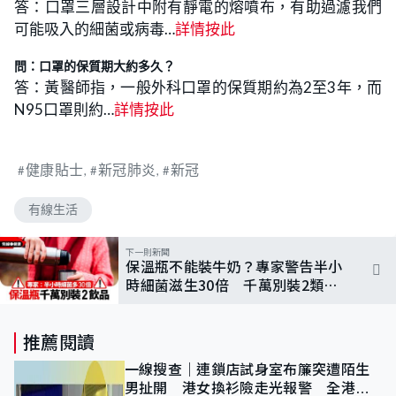
答：口罩三層設計中附有靜電的熔噴布，有助過濾我們
可能吸入的細菌或病毒…
詳情按此
問：口罩的保質期大約多久？
答：黃醫師指，一般外科口罩的保質期約為2至3年，而
N95口罩則約…
詳情按此
健康貼士
新冠肺炎
新冠
有線生活
下一則新聞
保溫瓶不能裝牛奶？專家警告半小
時細菌滋生30倍 千萬別裝2類飲
品否則飲「毒水」
推薦閱讀
一線搜查｜連鎖店試身室布簾突遭陌生
男扯開 港女換衫險走光報警 全港分