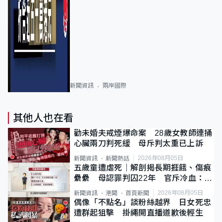
新聞資訊
兩岸國際
其他人也在看
勸未婚夫戒煙爆命案 28歲女教師連捅
心臟兩刀判死緩 母斥判太重已上訴
2026年08月05日
新聞資訊
新聞熱話
五歲童遭虐死｜解剖揭長期捱餓、傷痕
纍纍 母認罪判囚22年 官斥冷血：同
類案最惡劣
2026年08月05日
新聞資訊
港聞
首頁新聞
偶像「不點名」談粉絲越界 日女死忠
遭群起狙擊 掛繩開直播道歉後輕生