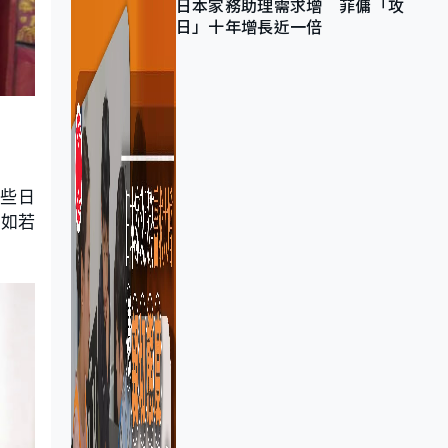
日本家務助理需求增 菲傭「攻
日」十年增長近一倍
有些日
，如若