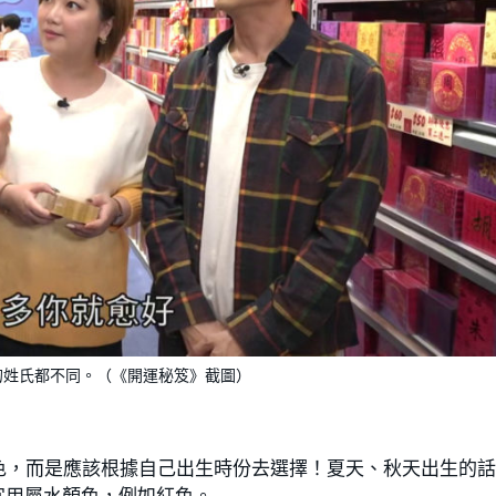
的姓氏都不同。（《開運秘笈》截圖）
色，而是應該根據自己出生時份去選擇！夏天、秋天出生的
宜用屬水顏色，例如紅色。