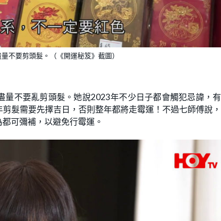
盡量不要剪頭髮。（《開運秘笈》截圖）
量不要亂剪頭髮。她說2023年不少日子都會觸犯忌諱，
年剪髮需要先擇吉日，否則整年都將走霉運！不過七師傅說
為都可彌補，以避免行霉運。