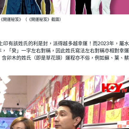
目《開運秘笈》（《開運秘笈》截圖）
印有該姓氏的利是封，派得越多越幸運！而2023年，屬
年，「癸」一字左右對稱，因此姓氏寫法左右對稱亦相對幸
，含卯木的姓氏（即是草花頭）運程亦不俗，例如蘇、葉、