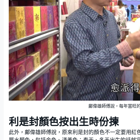
鄺偉雄師傅說，每年當旺
利是封顏色按出生時份揀
此外，鄺偉雄師傅說，原來利是封的顏色不一定要用紅
屬水顏色，包括金色、淺黃色；春天、冬天出生的話就