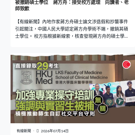
被撤銷碩士學位 蔣方舟：接受校方處理 向讀者、老
師致歉
【有線新聞】內地作家蔣方舟碩士論文涉造假和抄襲事件
引起關注，中國人民大學認定蔣方舟學術不端，撤銷其碩
士學位。 校方指根據新線索，核查發現蔣方舟的碩士學位
論文有9處與境外期刊論文存在文字重合，相關內容亦未有
標注引用或列明參考文獻，認定構成學術不端行為，決定
撤銷其碩士學位。蔣方舟在社交平台發文，指接受校方的
處理，向讀者及老師致歉。 有人早前舉報，指曾被稱作
「天才文學少女」的蔣方舟碩士論文涉造假和抄襲。蔣方
舟當時聲稱指控誇大和失實，人民大學當時亦有回應，指
論文部分注釋和文字表述存在學術不規範，但未有發現學
術不端行為。
有線新聞
2026年07月14日