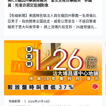
美ICE緬因州擊斃哥籍男 妻女全程目擊痛哭 參議
員：死者非原定追捕對象
【有線新聞】美國移民執法人員在緬因州擊斃一名哥倫比
亞男子，指他開車企圖逃走，威脅公眾安全，不過目擊者
稱男子曾大叫會停車。 網上流傳片段見到，26歲哥倫比亞
籍男子在緬因州比迪福德鎮以慢速駕駛白色車，一名移民
及海關執法局人員嘗試阻攔。當白色車駛至十字路口時不
斷打轉，多名移民及海關執法局人員追上前，白色車被另
一輛車撞停，之後執法人員將男子拉下車，在地上為他心
外壓急救，有居民目擊事發經過。目擊者：「他血流披
面，我清楚聽到他曾高喊『我嘗試停車』。」 鄰居說聽到
執法人員命令死者停車，之後便傳出約六下槍聲，當他走
上街查看時，見到男子身中多槍躺在地上，他的妻女在旁
尖叫及哭泣。鄰居指認識死者兩年，形容他是一個好人、
努力工作。有移民權益組織指他擁有合法工作資格。 國土
安全部發聲明指，事發時他們正在一間屋外監視一名非法
滯留人士，期間一輛汽車從房屋駛出，叫停不果並企圖逃
離現場，認為威脅公共安全於是開火。 緬因州聯邦參議員
有線新聞
2026年07月14日