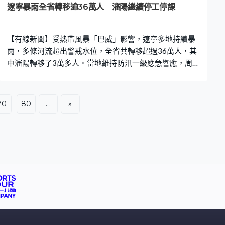
遼寧暴雨全省轉移逾36萬人 瀋陽繼續停工停課
【有線新聞】受熱帶風暴「巴威」影響，遼寧多地持續暴
雨，多條河流超出警戒水位，全省共轉移超過36萬人，其
中瀋陽轉移了3萬多人。當地維持防汛一級應急響應，周二
繼續停工停課。 遼寧瀋陽市暴雨持續，最高級別的暴雨紅
色預警生效，當地43座水庫超出汛限。其中瀋陽渾河迎來
今年第1號洪水，當局採取錯峰洩洪措施減慢水位上漲，並
70
80
...
»
提前轉移下游居民。瀋陽部分地區累計雨量超過400毫
米，相當於瀋陽年均約7成降雨量，周一單日降雨量更打破
歷史紀錄。當地防汛抗旱指揮部宣布周二繼續實施「五
停」，包括停工和停課，機關企業單位原則上居家辦公，
同時呼籲市民減少非必要出行，做好應急避險準備。 暴雨
天氣下鐵路交通受阻，多班由瀋陽站和瀋陽北站開出，前
往大連、廣州、北京、成都等方向的列車停運。而在吉
林，同樣受到暴雨影響，吉林站周二和周三所有普速和高
鐵列車停運。 中央氣象台發出颱風、暴雨、強對流天氣和
高溫四項預警，遼寧、吉林、黑龍江等地部分地區有暴