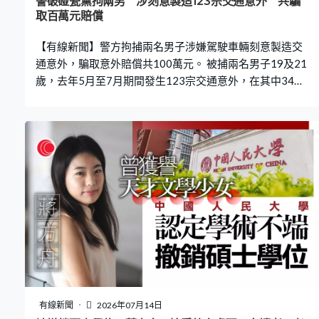
警破碰瓷黨拘兩男 涉刻意製造123宗交通意外 共騙
取百萬元賠償
【有線新聞】警方拘捕兩名男子涉嫌駕駛車輛刻意製造交
通意外，騙取意外賠償共100萬元。 被捕兩名男子19及21
歲，去年5月至7月期間發生123宗交通意外，在其中34
天，兩人同一日牽涉兩宗或以上交通意外，警方懷疑有人
利用迴旋處窄路彎位或切線盲點，刻意製造交通意外，誘
使對方司機繳付賠償和解，兩人涉嫌串謀詐騙及危險駕駛
被捕。
有線新聞
2026年07月14日