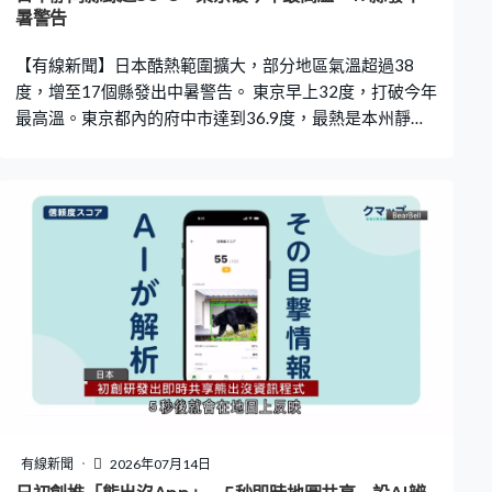
暑警告
【有線新聞】日本酷熱範圍擴大，部分地區氣溫超過38
度，增至17個縣發出中暑警告。 東京早上32度，打破今年
最高溫。東京都內的府中市達到36.9度，最熱是本州靜岡
縣和四國的高知縣，超過38度；九州南部宮崎縣氣溫連續
兩天達36度，不少人吃雪糕消暑；山梨縣街上有噴霧裝置
協助降溫。 全國超過100個監測點錄到超過35度的極端高
溫，氣象廳向九州、四國等17個縣發出中暑警告，呼籲民
眾合理使用冷氣，避免中暑。
有線新聞
2026年07月14日