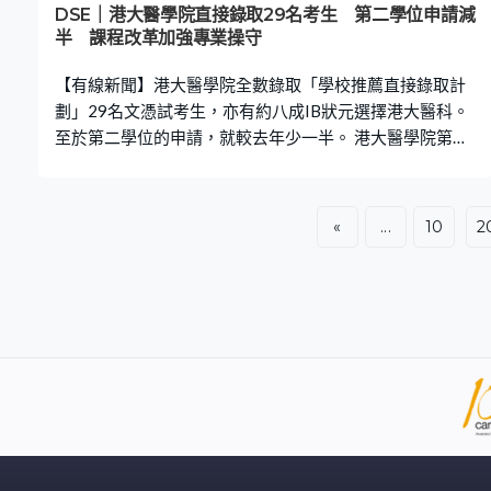
DSE｜港大醫學院直接錄取29名考生 第二學位申請減
半 課程改革加強專業操守
【有線新聞】港大醫學院全數錄取「學校推薦直接錄取計
劃」29名文憑試考生，亦有約八成IB狀元選擇港大醫科。
至於第二學位的申請，就較去年少一半。 港大醫學院第二
年推行第二學位入學途徑，接獲四百多份申請，較去年少
近一半，已向當中26人發放取錄通知。港大醫學院院長劉
澤星：「九百多個申請，有一少部分未達教資會要求。一
«
...
10
2
年後，大家知道教資會希望同學有甚麼第一學位資格，當
然申請人數減少。第二，最重要的是，不是多少名同學申
請，而是多少名優秀的同學申請。」 港大醫學院亦透過學
校推薦直接錄取計劃取錄29名文憑試考生，早前有實習醫
生違規遭醫管局解僱，又被警方拘捕，醫學院今年課程改
革，加強學生專業操守及法律培訓，強調與早前事件無
關，而是與時並進。港大醫學院助理院長（醫院協作及臨
床教育）楊珮寧：「整個醫學倫理及人文學科課程，在港
大醫學院已經超過二十年歷史，並不是因為單一事件，甚
至不是近年事件才演變而成的課程。當然社會是不斷變