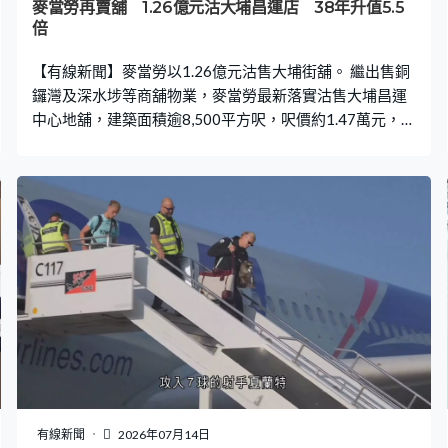
安格斯金就引述國土安全部部長穆林指，死者並不是原定
麥當勞再賣舖 1.26億元沽大埔昌運店 38年升值5.5
追捕對象。事後有民眾悼念死者並抗議，今次已是一周內
倍
第二宗移民執法人員開槍擊斃人的事件。
【有線新聞】麥當勞以1.26億元沽售大埔街舖。 繼出售銅
鑼灣及深水埗等商舖物業，麥當勞最新落實沽售大埔昌運
中心地舖，建築面積逾8,500平方呎，呎價約1.47萬元，較
放盤時叫價低37%，買家為馬來西亞財團。麥當勞1988年
以約1,900萬元購入有關舖位持貨38年獲利約1億元，升值
5.5倍。
有線新聞
2026年07月14日