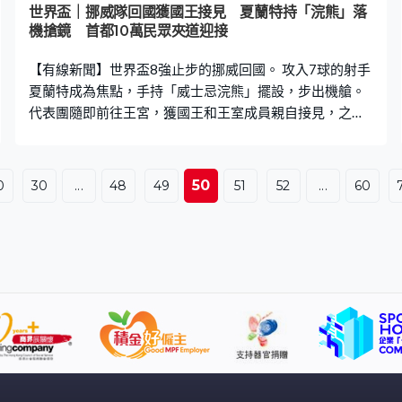
世界盃｜挪威隊回國獲國王接見 夏蘭特持「浣熊」落
機搶鏡 首都10萬民眾夾道迎接
【有線新聞】世界盃8強止步的挪威回國。 攻入7球的射手
夏蘭特成為焦點，手持「威士忌浣熊」擺設，步出機艙。
代表團隨即前往王宮，獲國王和王室成員親自接見，之後
步出王宮，與大批支持者一同做出招牌慶祝動作「維京划
船」，據報首都奧斯陸有逾10萬名民眾迎接國家隊回國。
挪威相隔28年重返決賽周，8強踢到加時，1比2不敵英格
50
0
30
...
48
49
51
52
...
60
蘭，仍創下歷來最佳成績。