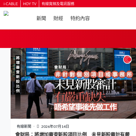
i-CABLE
HOY TV
有線寬頻及電訊服務
新聞
財經
特約內容
返回
有線新聞
2026年07月14日
會財局：將增加審查新股項目比例 未見新股審計有嚴