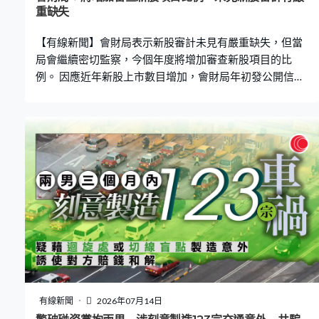
重缺失
【有線新聞】會財局表示新股審計未見有嚴重缺失，但當
局會繼續密切監察，今個年度將增加審查新股項目的比
例。 因應近年新股上市數目增加，會財局年初發公開信關
注新股的財務審計質素。當局表示發公開信是整體預防措
施，並非針對個別項目或事務所，亦未見有嚴重缺失。會
財局行政總裁賴翠碧：「在這數個月我們沒有見到大規模
做得很差，那封公開信是事前（措施），我們不希望事後
才做工作。當然事後都有，事後我們會在查察當中檢視多
些IPO方面工作。該兩個月未見到很嚴重情況出現，因為
我們都有很多跟進工作。」 當局又指，展望今個年度行業
面對宏觀環境波動及人手不足等挑戰，當局會繼續加強抽
查新股項目，並就上市公司審計質素管理以及監控制度缺
失方面重點執法。
有線新聞
2026年07月14日