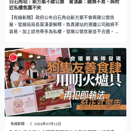
白石角站｜新方案不建公屋 甯漢豪：融資不易、與附
近私樓氛圍不夾
【有線新聞】政府公布白石角站新方案不會興建公營房
屋，發展局局長甯漢豪解釋，負責建站的港鐵公司融資不
容易，加上該地帶多為私樓，發展公營房屋並不合適。 發
展局局長甯漢豪：「既然我們融資本身都不容易，如果我
們要在這裡放些公營房屋，很明顯兩幅地都不會足夠。加
上我們後來聽到聲音，我們也很同意那個地帶去興建公營
房屋好像氛圍不是很夾，看看附近有關的房屋，再加上我
們看到政府近幾年很努力覓地和建樓，我們接下來十年房
屋局也公布了，房屋需要是滿足到的。」
有線新聞
2026年07月11日