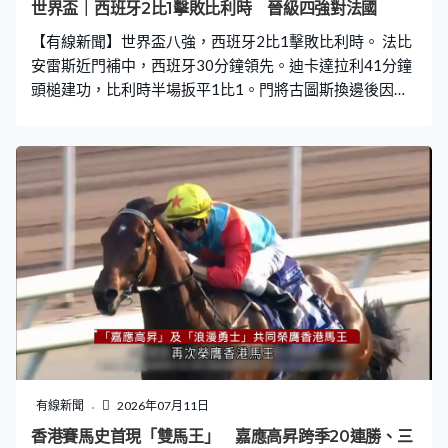
世界盃｜西班牙2比1擊敗比利時 晉級四強對法國
【有線新聞】世界盃八強，西班牙2比1擊敗比利時。 法比
安雷斯近門補中，西班牙30分鐘領先。迪卡達拉利41分鐘
頭槌建功，比利時半場扳平1比1。門將古圖斯換邊後因傷
退下火線。拿文斯今屆首次入替，88分鐘接球「甩手」，
美連奴衝前射入致勝一球。西班牙贏2比1，晉級四強對法
國。
有線新聞
2026年07月11日
香港賽馬史首現「雙馬王」 嘉應高昇跨季20連勝、三