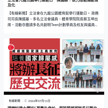
立法會九龍公園舉行運動日 陳國基：致力推動運動普
及化
【有線新聞】立法會在九龍公園體育館舉行運動日。 政務
司司長陳國基、多名立法會議員、體育學院院長蔡玉坤出
席，活動亦邀請多名共創明Teen計劃學員及校友與議員及
官員打輕排球。他們亦可以在多名現役及前港隊運動員指
導下體驗不同運動，包括劍擊、手球、乒乓球等。陳國基
說政府會致力推動運動普及化，亦希望青年可以在運動中
學習堅持、建立自信。立法會主席李慧琼就希望推動跨界
別及跨世代共融。
有線新聞
2026年07月11日