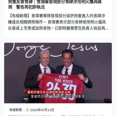
狗隻友善食肆｜食環署發現部分食肆涉用明火爐具違
規 警告再犯即執法
【有線新聞】食環署專隊發現部分容許狗隻進入的食肆涉
嫌違反相關牌照條件。 食環署表示部分食肆使用明火爐具
在餐桌上烹煮或加熱食物，已即時嚴厲警告負責人倘若再
犯會立即執法，包括發出正式警告。若其他餐廳亦發生類
似違規行為將直接採取執法行動，不再給予寬限期。署方
重申牌照條件，即使不讓狗隻進入的時段或日子也不可在
餐桌上烹煮或加熱食物。專隊將繼續巡訪首批逾940間合
資格食肆。
有線新聞
2026年07月11日