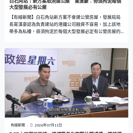
白石角站｜新方案取消建公屋 甯漢豪：毋須拘泥每個
大型發展必有公屋
【有線新聞】白石角站新方案不會建公營房屋，發展局局
長甯漢豪認為負責建站的港鐵公司融資不容易，加上該地
帶多為私樓，毋須拘泥於每個大型發展必定有公營房屋的
思維；又指北都專屬法例簡化城規程序後，公眾仍有參與
機會。 政府決定將一幅白石角用地及一幅馬鞍山大水坑用
地交予港鐵作私人住宅發展，以融資興建白石角站。發展
局局長甯漢豪表示早年曾想過項目同時興建公、私營房
屋。甯漢豪：「大家都記得數年前其實公營房屋輪候時間
是長的，大家一聽到有地就馬上會想如果是住宅地就公營
房屋，但我們現在已扭轉形勢，我們有土地規劃，也有熟
地陸續出來。無論是北都又好，北都以外也好，我們都要
看該地帶的合適性，所以我覺得我們不需要拘泥於每做一
個大型發展，必須要有公營房屋的思維。」 有關北都專屬
法例的草案已交予立法會首讀，甯漢豪強調北都發展公眾
仍可發表意見。甯漢豪：「說簡化程序的時候一定要有些
東西要簡化，一定有些事要稍為讓一讓，要不然就做不到
有線新聞
2026年07月11日
簡化的效果，變不到這個魔術出來的。但如果我們說土地