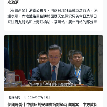
次取消
【有線新聞】港鐵公布今、明兩日部分高鐵車次取消。 港
鐵表示，內地鐵路單位通報因應天氣情況惡劣今日及明日
來往西九龍站和上海虹橋站、福州站、廣州南站的部分車
次取消，提醒乘客留意最新情況。如需退票，須在指定日
期內辦理。
有線新聞
2026年07月11日
伊朗局勢｜中俄反對安理會商討過時決議案 中方敦促