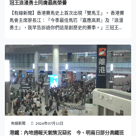
冠王浪漫勇士同膺最高榮譽
【有線新聞】香港賽馬史上首次出現「雙馬王」。 香港賽
馬會主席廖長江：「今季最佳馬匹『嘉應高昇』及『浪漫
勇士』，我早告訴過你們這是創歷史的賽季。」三冠王
「浪漫勇士」馬主劉栢輝、全球最高評分短途馬「嘉應高
昇」馬主團體經理人梁錫光共同見證愛駒再次榮膺香港馬
王。 「嘉應高昇」是上季馬王，今季八戰全勝，跨季連勝
紀錄延續至二十場。「浪漫勇士」就於前季贏過這項最高
榮譽，接受左前球節手術後今季強勢復出，在香港盃及女
皇盃均第四度奪冠，更橫掃今季三冠大賽，成為歷來第3匹
「三冠王」。
有線新聞
2026年07月11日
港鐵：內地通報天氣情況惡劣 今、明兩日部分高鐵班