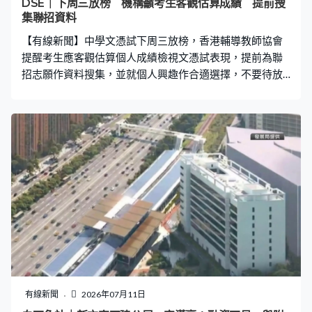
DSE｜下周三放榜 機構籲考生客觀估算成績 提前搜
用途的程序、城規程序我們簡化，兩個月就可以做到，其
集聯招資料
實這兩個月也有一個接收公眾意見的環節，我們會有大約
【有線新聞】中學文憑試下周三放榜，香港輔導教師協會
三星期讓公眾提出書面意見，所以我們絕不會靜悄悄去
提醒考生應客觀估算個人成績檢視文憑試表現，提前為聯
招志願作資料搜集，並就個人興趣作合適選擇，不要待放
榜當日才決定。 香港輔導教師協會副主席曾志滔：「同學
要思考如果放榜成績出來聯招競爭機會率較少，在自資課
程選擇哪個做後備方案。其實提早準備分析，甚至和家人
心平氣和討論方案，總比當天收到成績單心情可能忙亂或
者太興奮，大家都很多情緒時才處理資訊性問題，事前準
備會幫助他們多很多。」
有線新聞
2026年07月11日