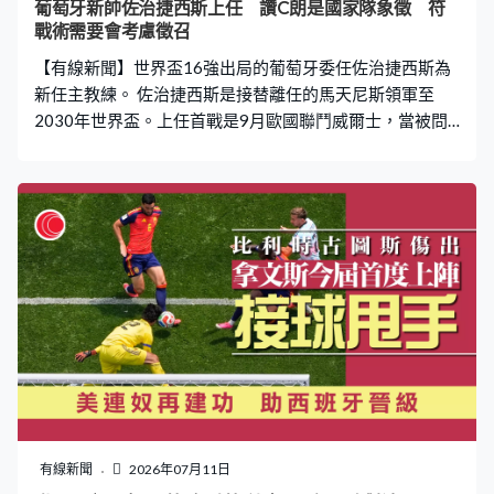
葡萄牙新帥佐治捷西斯上任 讚C朗是國家隊象徵 符
戰術需要會考慮徵召
【有線新聞】世界盃16強出局的葡萄牙委任佐治捷西斯為
新任主教練。 佐治捷西斯是接替離任的馬天尼斯領軍至
2030年世界盃。上任首戰是9月歐國聯鬥威爾士，當被問
到曾在艾納斯合作的C朗拿度，這位71歲教頭形容對方是
葡萄牙足球的象徵，只要他保持競技狀態，在符合國家隊
的戰術需要下會將他納入徵召考慮之列。C朗早前已表示今
屆是最後一次世界盃。
有線新聞
2026年07月11日