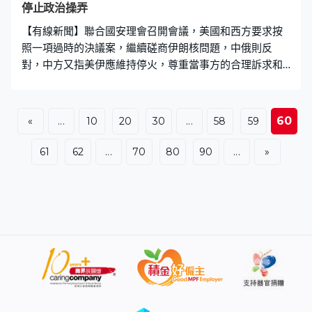
停止政治操弄
【有線新聞】聯合國安理會召開會議，美國和西方要求按
照一項過時的決議案，繼續磋商伊朗核問題，中俄則反
對，中方又指美伊應維持停火，尊重當事方的合理訴求和
合法權益。 中國常駐聯合國副代表孫磊：「當前中東地區
局勢和伊朗核問題處於關鍵節點，安理會應為促進談判、
緩和局勢發揮建設性作用，個別成員執意以所謂支持外交
60
«
...
10
20
30
...
58
59
努力為名，強行要求在已被終止的議題下開會，不僅加劇
安理會分裂，更會破壞談判氛圍，嚴重阻礙伊朗核問題政
61
62
...
70
80
90
...
»
治解決進程，中方對此嚴重關切。中方敦促有關國家停止
在安理會搞政治操弄，切實落實第2231號決議，終止有關
措施，維護安理會權威和多邊外交信譽，為政治解決伊核
問題創造有利條件。」