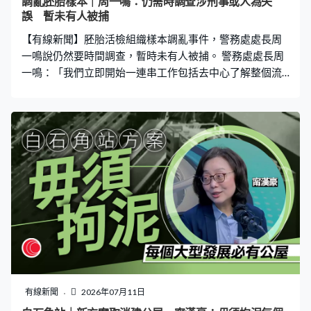
調亂胚胎樣本｜周一鳴：仍需時調查涉刑事或人為失
誤 暫未有人被捕
【有線新聞】胚胎活檢組織樣本調亂事件，警務處處長周
一鳴說仍然要時間調查，暫時未有人被捕。 警務處處長周
一鳴：「我們立即開始一連串工作包括去中心了解整個流
程，亦與中心相關人士包括負責人或者其他員工會面。過
程中有一連串工作要做及要去好好理解，究竟現在出現問
題是有刑事成份或者人為失誤。」 另外被問到三個月內有
兩間獨立書店負責人被捕，警方對於禁書有甚麼準則、追
溯期有多長，周一鳴說所有執法行動都基於舉報或情報主
導，有法例可依就會執法。
有線新聞
2026年07月11日