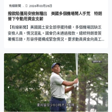
們的錯誤說法，他們說『我們將批准8艘運油輪通過』。他
有線新聞
2026年03月28日
們必須開放特朗普海峽，我意思是霍爾木茲海峽。對不
撥款陷僵局安檢無糧出 美國多個機場鬧人手荒 特朗
起，很抱歉，真是可怕的錯誤，假新聞會說『他不小心說
普下令動用資金支薪
錯』，不是，我從不無意說錯。」 國務卿魯比奧稱軍事行
【有線新聞】美國國土安全部停擺持續，多個機場因缺乏
動進展順利，將在數周內完成。「我們正
安檢人員，情況混亂。國會仍未通過撥款，總統特朗普簽
署備忘錄，形容停擺構成緊急情況，要求動員資金向員工
支薪。 全美客流量最大的亞特蘭大機場，移民及海關執法
局人員協助檢查身份證明文件，大批旅客在登機櫃檯前排
隊等候，乘客說排隊近四小時才完成安檢。 國土安全部局
部停擺至今已經逾40日，豁下的運輸安全管理局約五萬名
安全人員未獲發薪，部分機場的缺勤率高達四成。紐約甘
迺迪、巴爾的摩和休斯敦等多個機場超過三分一人員缺
勤。 參議院一度通過一項草案向國土安全部提供撥款，不
包括移民和海關執法局的開支，但未能獲得眾議院通過。
議長約翰遜指共和黨人不會投票支持任何損害移民執法的
法案，並提出另一項臨時撥款法案，最終以213票贊成、
203票反對，通過向國土安全部整個部門發放60日的營運
資金，法案交參議院再審議。由於不少參議員已經離開華