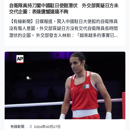
物價急升應該責怪誰。 但批評聲音難阻特朗普要「名留青
自衛隊員持刀闖中國駐日使館潛伏 外交部質疑日方未
史」的決心。上周聯邦藝術委員會就一致通過印有特朗普
交代企圖：表達遺憾遠遠不夠
肖像的24K紀念建國250年金幣設計，繞過在世總統肖像不
【有線新聞】日媒報道，闖入中國駐日大使館的自衛隊員
得出現在美國貨幣的聯邦法
沒有傷人意圖，外交部質疑日方沒有交代自衛隊員長時間
潛伏的企圖。 外交部發言人林劍：「越來越多的事實已經
浮出水面，該不法分子為自衛隊的少尉官員，選擇使館的
通勤時間、擕帶長達31厘米的鋒利刀具非法翻牆闖入中國
使館，並長時間潛伏在樹叢中。我們不禁要問，他長時間
潛伏是在等甚麼？打算做甚麼？日方迄今對此完全沒有說
明。」 日本防衛大臣小泉進次郎稱，本應守法的自衛隊人
員被捕，令人遺憾，正全面協助調查，查明事實後將嚴正
處理。中方認為日方表達遺憾是遠遠不夠，敦促盡快徹
查，給予負責任交代。
有線新聞
2026年03月27日