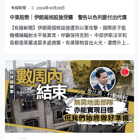
接受合法測試，警方有可能永遠無法知道活士曾經服用甚
有線新聞
2026年03月28日
麼藥物。 今次是繼2017年後再度因酒後或藥後駕駛罪被
中東局勢｜伊朗兩核設施受襲 警告以色列要付出代價
捕，活士亦曾於5年前發生嚴重車禍，導致腿部和腳踝多處
【有線新聞】伊朗兩個核設施遭到以軍攻擊，國際原子能
骨折，甚至一度考慮截肢，至近年受背部手術和跟腱斷裂
機構稱輻射水平無異常，呼籲保持克制。 中部伊斯法罕和
等傷患困擾。 聲稱是活士好友的美國總
首都德黑蘭凌晨多處遇襲，有建築物冒出火光，濃煙升上
半空。以軍證實分別空襲伊朗中部鈾工廠和北部已停用的
重水反應堆，聲稱德黑蘭政府試圖重建這些設施，強調絕
不允許推進核武計劃。伊朗外長阿拉格齊指，今次攻擊與
美國延長外交斡旋期限的說法矛盾，警告以色列要付出沉
重代價。國際原子能機構已接獲伊朗通報核設施遇襲，輻
射水平無異常。