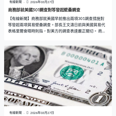
朗回到談判桌，找出實現和平的有效途徑。巴中目標一
有線新聞
2026年03月27日
致、立場相同，期待同中方一道為勸和止戰發揮積極作
商務部就美國301調查對等發起壁壘調查
用。 王毅重申中巴對這場戰事都秉持客觀公正立場，總體
【有線新聞】商務部就美國早前推出兩項301調查措施對
看法一致，讚賞巴方為推動局勢降溫不懈奔走，支持巴方
等發起兩項貿易壁壘調查。部長王文濤日前與美國貿易代
繼續發揮斡旋者作用。又指啟動和談並非易事，但只
表格里爾會晤時則指，對美方的調查表達嚴正關切。 商務
部周五公布對美國破壞全球產供鏈、還有阻礙綠色產品貿
易的相關措施和做法，發起貿易壁壘調查。公告指美方的
措施，涉及限制或禁止中國產品進入美國市場，限制或禁
止高新技術產品對華出口，以及限制或禁止關鍵領域雙向
投資等。另外又限制綠色產品對美出口，減緩新能源項目
部署，限制綠色產品相關技術合作等可能嚴重損害中國企
業的貿易利益，部分措施亦涉嫌違反世貿組織規則等中美
兩國共同締結或參加的經貿條約或協定。 中方發言人重
申，美方今月中先後以「產能過剩」以及「未有效禁止強
逼勞動產品進口」為由，合共對中方數十個經濟體發起兩
項301調查，中方對此強烈不滿和堅決反對。商務部長王
文濤周四在喀麥隆出席會議時，會見美國貿易代表格里
爾，提到經貿應繼續成為雙邊關係的壓艙石和推進器，而
有線新聞
2026年03月27日