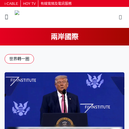
i-CABLE
HOY TV
有線寬頻及電訊服務
兩岸國際
返回
世界轉一圈
按輸入鍵開始搜尋