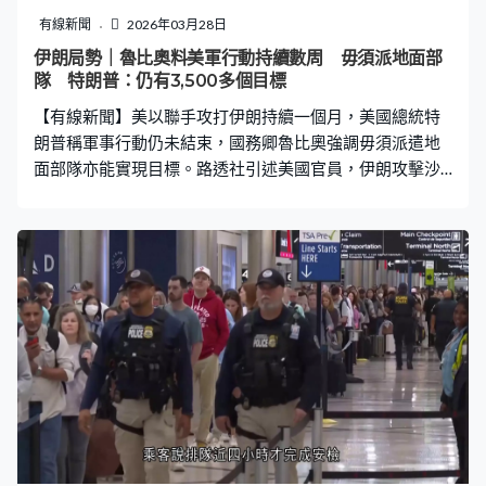
有線新聞
2026年03月28日
伊朗局勢｜魯比奧料美軍行動持續數周 毋須派地面部
隊 特朗普：仍有3,500多個目標
【有線新聞】美以聯手攻打伊朗持續一個月，美國總統特
朗普稱軍事行動仍未結束，國務卿魯比奧強調毋須派遣地
面部隊亦能實現目標。路透社引述美國官員，伊朗攻擊沙
特阿拉伯的美軍基地，至少12名美軍受傷。 伊朗首都德黑
蘭及中部伊斯法罕凌晨多處遇襲，伊朗傳媒報道，伊斯法
罕兩間鋼鐵廠被以軍攻擊。以軍亦證實空襲伊朗中部阿拉
克的重水反應堆，指是生產鈈的關鍵基地，用於製造核
武；並攻擊亞茲德提煉濃縮鈾的工廠，強調絕不容許德黑
蘭政府推進核武計劃。伊朗外長阿拉格齊指以軍攻擊行動
與美國延長外交斡旋限期的說法矛盾，警告以色列要付出
沉重代價。 美國總統特朗普稱軍事行動尚未結束，伊朗境
內仍有3,500多個目標，但很快會完成。特朗普：「今晚我
們比任何時候都更接近中東崛起，中東終於擺脫伊朗的恐
怖主義、侵略和核勒索。」 他重申伊朗乞求與美國達成協
議，「他們當時正在談判，兩天後終於承認，為了彌補他