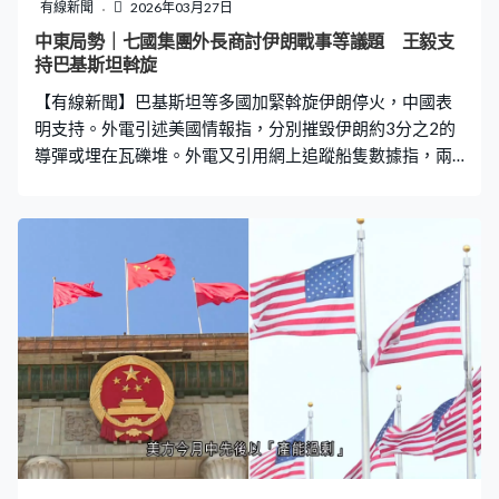
有線新聞
2026年03月27日
中東局勢｜七國集團外長商討伊朗戰事等議題 王毅支
持巴基斯坦斡旋
【有線新聞】巴基斯坦等多國加緊斡旋伊朗停火，中國表
明支持。外電引述美國情報指，分別摧毀伊朗約3分之2的
導彈或埋在瓦礫堆。外電又引用網上追蹤船隻數據指，兩
艘中海集運的香港註冊貨船日前在波斯灣東行至霍爾木茲
海峽時掉頭。美國國務卿魯比奧則與七國集團外長在法國
開會，會後聲明促請即時停止攻擊平民及民用設施，並恢
復霍爾木茲海峽通航開放。 七國集團外長會議周五分別磋
商伊朗戰事、烏克蘭局勢及和平安全整體情況。英國外相
顧綺慧則透露，七國集團等合共30多個國家正一同磋商，
如何確保霍爾木茲海峽開放並保障國際航運，又指七國對
俄羅斯、伊朗之間的軍事等連繫深感憂慮，並探討在俄、
伊等國把經濟武器化下如何保障全球經濟。 外長王毅應約
與巴基斯坦副總理兼外長達爾通電話，達爾感謝中方支持
巴方斡旋努力，又指停火止戰、恢復和平是各方共同願
望，當前是重啟和談的關鍵時刻，國際應當鼓勵美國和伊