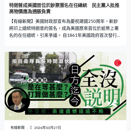
不是絆腳石和衝突點，雙方應共同落實兩國元首釜山會晤
特朗普成美國首位於鈔票簽名在任總統 民主黨人批推
和歷次通話共識，妥善處理競爭與合作過去與未來的關
高物價應為通脹負責
係，避免惡性競爭，保持密切溝通，推動雙邊經貿關係健
【有線新聞】美國財政部宣布為慶祝建國250周年，新鈔
康、穩定及可持續發展。
將印上總統特朗普的簽名，成為美國歷來首位於紙幣上署
名的在任總統，引來爭議。 自1861年美國政府首次發行聯
邦貨幣以來，紙幣上都印有時任財政部司庫及財長的簽
名，但這個165年的傳統即將被打破。財政部宣布為慶祝
美國建國250周年，總統特朗普的簽名將印在即將發行的
紙幣，取代財政部司庫的簽名，鈔票設計則維持不變。 財
長貝森特在聲明表示，特朗普的第二個任期國家經濟錄得
前所未有強勁增長，美元保持領導地位，因此在紙幣印上
特朗普簽名以表彰他的成就絕對恰當。財政部司庫比奇亦
指，特朗普帶領美國進入經濟復興黃金時代，其歷史地位
毋庸置疑，絕對值得透過這方式傳頌。 首批印有特朗普及
貝森特簽名的100美元鈔票將在6月印刷發行，其他面額紙
幣亦將在未來數月跟隨。但此舉引起民主黨人猛烈抨擊，
批評特朗普攻打伊朗推高油價導致百物騰貴。加州州長紐
森更揶揄將特朗普簽名印在鈔票上，以後國民就清楚知道
有線新聞
2026年03月27日