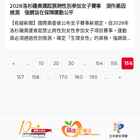
2028洛杉磯奧運起禁跨性別參加女子賽事 須作基因
檢測 強調旨在保障運動公平
【有線新聞】國際奧委會公布女子賽事新規定，自2028年
洛杉磯奧運會起禁止跨性別女性參加女子項目賽事，運動
員必須通過性別檢測，確定「生理女性」的資格，強調是
保障女子運動的公平和安全。 2021年東京奧運，新西蘭舉
重運動員哈伯德是首位變性後參加奧運女子項目的跨性別
女性；在2024年巴黎奧運奪得拳擊金牌、阿爾及利亞的哈
156
«
...
10
20
30
...
154
155
莉夫和中華台北的林郁婷亦出現性別爭議。國際奧委會一
向將參賽運動員性別規限問題交由各體育項目自行界定，
157
158
...
170
180
190
...
»
田徑、游泳、單車和賽艇已訂明禁止跨性別女性參賽。 國
際奧委會主席考文垂去年中上任後決定統一準則，自2028
年洛杉磯奧運會起運動員必須接受SRY基因檢測，判斷體
內是否存有男性的Y染色體，測試結果呈陰性，認定為「生
理女性」的運動員才可參加國際奧委會舉辦的女子項目賽
事。檢測陽性的運動員，只可參加男子或不分性別的賽
事。 國際奧委會專家組認同，生理男性自胎兒期開始已出
現男性荷爾蒙高峰，爆發力和耐力比生理女性有天生優