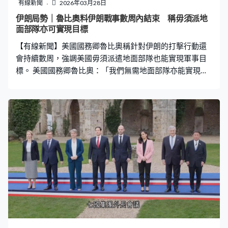
有線新聞
2026年03月28日
伊朗局勢｜魯比奧料伊朗戰事數周內結束 稱毋須派地
面部隊亦可實現目標
【有線新聞】美國國務卿魯比奧稱針對伊朗的打擊行動還
會持續數周，強調美國毋須派遣地面部隊也能實現軍事目
標。 美國國務卿魯比奧：「我們無需地面部隊亦能實現所
有目標，但我們始終做好準備，給予總統最大的選擇權和
調整機會，以應對可能出現的各種突發情況。」 魯比奧強
調美軍行動順利，已經提前實現了大多數包括摧毀伊朗導
彈、無人機等的目標，又表示華府暫未收到伊朗對15點停
火方案的正式回應，正等待她們澄清談判代表、內容和會
談時間。他亦提到伊朗考慮戰後在霍爾木茲海峽設立收費
系統，批評是非法、不可接受，對世界構成威脅，呼籲利
益攸關的歐洲和亞洲國家應作出巨大貢獻。