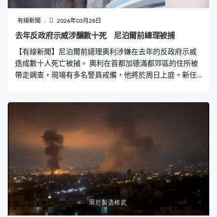
有線新聞
2026年03月28日
去年反政府示威涉釀數十死 尼泊爾前總理被捕
【有線新聞】尼泊爾前總理奧利涉嫌在去年的反政府示威
造成數十人死亡被捕。 奧利在首都加德滿都郊區的住所被
帶走調查，現場有多名警員戒備，他將於周日上庭。新任
內政部長古隆在社交平台發文，指沒有人可以凌駕法律之
上，強調行動絕非報復，只是伸張正義的開始。前內政部
長萊哈克亦被逮捕。 調查委員會上周以疏忽職守罪指控兩
人及時任警察局長，去年9月反政府示威中，未有採取任何
行動制止警方實彈開槍鎮壓示威者，要求處以最高10年的
監禁。