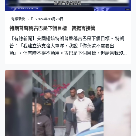
有線新聞
2026年03月28日
特朗普聲稱古巴是下個目標 曾揚言接管
【有線新聞】美國總統特朗普聲稱古巴是下個目標。 特朗
普：「我建立這支強大軍隊，我說『你永遠不需要出
動』，但有時不得不動用。古巴是下個目標，但請當我沒
說過，假裝我沒說過，拜託，拜託，拜託，傳媒，請無視
我這句話。」 美國近月多次向古巴施壓要求達成協議，特
朗普曾指美國可能以某種形式接管古巴。古巴國家主席迪
亞斯卡內爾早前證實與美方磋商雙邊關係和分歧，避免爆
發軍事衝突。