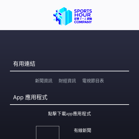
勢，在跑步和游泳賽事生理男性有10至12%的優勢，大部
分擲項和跳躍項目最少有20%，需爆發力的拳擊項目優勢
更超過100%。國際奧委會主席考文垂：「在奧運會上，即
使是微小的差距都足
有用連結
新聞資訊
財經資訊
電視節目表
App
應用程式
點擊下載app應用程式
有線新聞