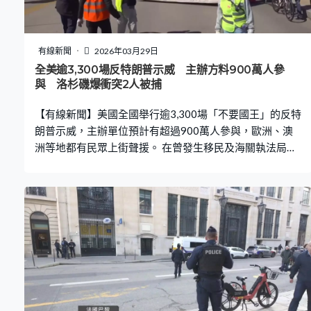
有線新聞
2026年03月29日
全美逾3,300場反特朗普示威 主辦方料900萬人參
與 洛杉磯爆衝突2人被捕
【有線新聞】美國全國舉行逾3,300場「不要國王」的反特
朗普示威，主辦單位預計有超過900萬人參與，歐洲、澳
洲等地都有民眾上街聲援。 在曾發生移民及海關執法局人
員開槍擊斃兩名公民的明尼蘇達州，大批民眾在首府聖保
羅市遊行，抗議總統特朗普的打擊非法移民政策及施政，
主辦單位稱有超過20萬人參加，州長沃爾茲亦有出席。美
國明尼蘇達州州長沃爾茲：「當民主本身似乎岌岌可危
時，是明尼蘇達州站出來說絕不容忍。」 首都華盛頓亦有
大批民眾參與『不要國王』反特朗普示威。示威者：「特
朗普似乎不明白，他是總統，而不是國王，不是獨裁
者。」 在紐約，遊行隊伍由中央公園出發，途經時報廣
場，逼滿街頭。主辦單位稱全國50個州舉辦了超過3,300