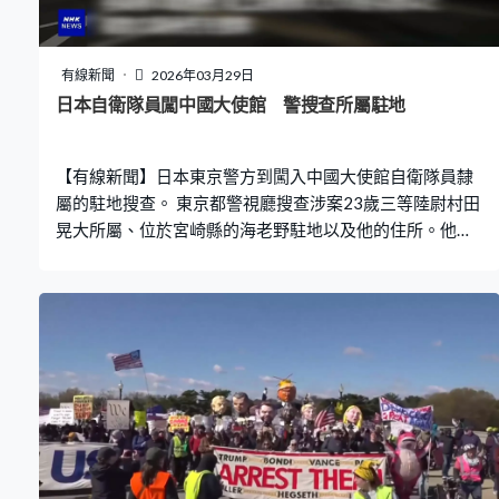
正準備上訴的柯文哲則在太太陳珮琪及妹妹柯美蘭陪同下
壓軸出場。台北市前市長柯文哲：「我始終相信政治的目
的是讓人民安居樂業，讓人民可以過好一點的生活。民主
有線新聞
2026年03月29日
的目的是為了集結多數人的智慧，而不是鞏固少數人的統
日本自衛隊員闖中國大使館 警搜查所屬駐地
治，制度的存在不是服務權力而是保障人民。今天的問題
是有人高喊團結台灣，幹的卻是分裂台灣，用歷史切割、
【有線新聞】日本東京警方到闖入中國大使館自衛隊員隸
用立場分別、用仇恨動員，其實只是要維持他的
屬的駐地搜查。 東京都警視廳搜查涉案23歲三等陸尉村田
晃大所屬、位於宮崎縣的海老野駐地以及他的住所。他被
控涉嫌非法闖入建築物，警方指他供稱上周二早上闖入位
於東京都港區的中國大使館後匿藏叢林中，之後向館外工
作人員表達想見大使，希望中方克制對日強硬言論，更威
脅若大使不理會他就自殺。警員在叢林中發現一把刀刃長
18厘米的廚房刀，相信是他攜帶。