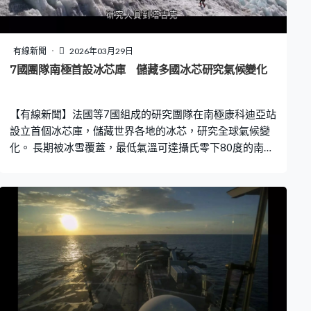
全球近12%的商船駛經那裏，是進出蘇彝士運河的必經之
路，若航道上的船隻受襲，將進一步重挫全球經濟。 美軍
繼續增兵到區內，載有首批約3,500名海軍陸戰隊和水兵的
有線新聞
2026年03月29日
兩棲攻擊艦「的黎波里號」抵達覆蓋中東的中央司令部責
7國團隊南極首設冰芯庫 儲藏多國冰芯研究氣候變化
任區。《華盛頓郵報》引述美國官員報道，戰爭部正準備
對伊朗展開數周的地面行動，由特種部隊和步兵部隊突襲
【有線新聞】法國等7國組成的研究團隊在南極康科迪亞站
哈爾克島及霍爾木茲海峽沿海地區等目標。
設立首個冰芯庫，儲藏世界各地的冰芯，研究全球氣候變
化。 長期被冰雪覆蓋，最低氣溫可達攝氏零下80度的南極
康科迪亞站，雖然位處艱難的自然環境，長年面對惡劣天
氣，不過來自法國及意大利等7個國家的研究人員就看中此
處是保存冰芯的最佳「天然雪櫃」。他們出動剷雪車清走
積雪，在戶外放置已充氣的氣球再在表面堆滿雪，等積雪
變硬之後再將氣球放氣，建成這個35米長5米高及闊的儲
存庫。 這班研究人員成立基金會，2015年啟動冰記憶計
劃，在位處海拔約3,200米高地的康科迪亞站建造冰芯庫儲
存冰芯，冰芯庫溫度維持在約零下52度，確保冰芯不會融
化，估計可運作數十年。研究人員到塔吉克、法國及瑞士