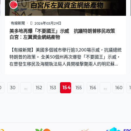
有線新聞
2026年03月29日
美多地再爆「不要國王」示威 抗議特朗普移民政策
白宮：左翼資金網絡產物
【有線新聞】美國多個城市舉行逾3,200場示威，抗議總統
特朗普的政策。 全美50個州再次爆發「不要國王」示威，
在曾發生移民及海關執法局人員開槍擊斃兩人的明尼蘇達
州，大批民眾手持標語和高呼口號在聖保羅市內遊行集
會，州長沃爾茲亦有出席，猛烈批評特朗普的移民政策，
強調永遠不會忘記驅逐移民行動。白宮發言人批評這類示
154
0
30
...
152
153
155
156
...
160
威是左翼資金網絡的產物，缺乏公眾支持，只有反特朗普
的記者才會關心。 歐洲多個城市包括羅馬、巴黎以及澳
洲、拉丁美洲等地亦有同類集會。