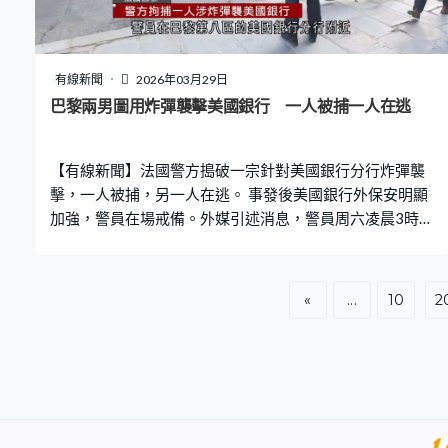
場示威活動，估計超過900萬人參與，較之前兩次的全國
示威更大規模。 洛杉磯有逾千名示威者包圍聯邦建築物，
警方施放催淚氣體阻止示威者推進，有人向警察投擲石頭
及水泥磚頭。兩名執法人員受傷送院，兩人被捕。 白宮發
有線新聞
2026年03月29日
言人批評示威只是由左翼網絡的資金支助，缺乏公眾支
巴黎兩男圖用炸彈襲擊美國銀行 一人被捕一人在逃
持，只有收了錢報道的記者才感興趣。 歐洲多個城市包括
羅馬、巴黎以及澳洲、拉丁美洲等地亦有反特朗普示威及
【有線新聞】法國警方搗破一宗針對美國銀行分行炸彈襲
集會聲援美國的「不要國王」示威
擊，一人被捕，另一人在逃。 事發後美國銀行外保安明顯
加強，警員在場戒備。外媒引述消息，警員周六凌晨3時半
左右在巴黎第八區的美國銀行分行附近，發現兩名持購物
袋的男人，其中一人企圖用打火機點燃袋內爆炸裝置時當
場被捕，另一人則逃脫。 消息指裝置裝有650克爆炸性粉
«
...
10
2
末，已送往實驗室分析。國家反恐檢察官辦公室正從恐怖
主義相關犯罪展開調查。 自伊朗戰事爆發以來，法國加強
保護與美國利益和猶太社區有關的地點。