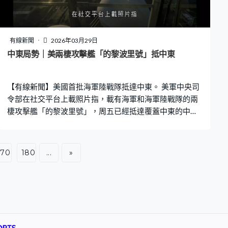
等10個冰川鑽取冰芯，其中來自法國勃朗峰和瑞士大孔班
山重1.7噸的冰芯，花近50天從意大利港口運送至冰芯庫。
冰芯被視為儲存地球變化數據的「時間嚢」，透過分析冰
層內存放的大氣氣體樣本、污染物及塵埃，可以追溯人類
有線新聞
2026年03月29日
過去活動足跡及溫度變化趨勢。不過隨著全球氣候暖化問
中東局勢｜美兩棲攻擊艦「的黎波里號」抵中東
題加劇令冰芯供應持續減少，科學家推算2041年起全球每
年約2,000至4,000處冰川會消失。基金會副主席巴爾班特
【有線新聞】美國首批海軍陸戰隊抵達中東。 美軍中央司
指設
令部在社交平台上載照片指，載有海軍和海軍陸戰隊的兩
棲攻擊艦「的黎波里號」，周五已經抵達覆蓋中東的中央
司令部責任區，艦上搭載運輸機、攻擊戰鬥機，以及兩棲
突擊和戰術裝備。 至於駐守美國聖迭戈的兩棲突擊艦拳師
號和另外兩艘艦艇，以及另一對海軍陸戰隊已開赴中
170
180
...
»