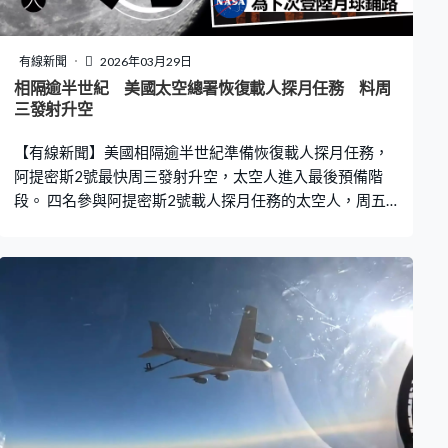
有線新聞
2026年03月29日
相隔逾半世紀 美國太空總署恢復載人探月任務 料周
三發射升空
【有線新聞】美國相隔逾半世紀準備恢復載人探月任務，
阿提密斯2號最快周三發射升空，太空人進入最後預備階
段。 四名參與阿提密斯2號載人探月任務的太空人，周五
抵達美國佛羅里達州的甘迺迪太空中心後，正進行最後預
備。美國阿提密斯2號任務指揮員懷斯曼：「我們登上月球
吧，我認為全國以至全球已等候多時再次探月。」美國阿
提密斯2號任務太空人科克：「我們有機會透過肉眼看到從
未見過的月球背面，因為我們有遠距離視覺，能夠參與其
中實在令人興奮。」 因技術問題不斷推遲發射的阿提密斯
2號，預計最快下月1號升空，將使用新一代載人登月火
箭、SLS航天發射系統及新型獵戶座太空船，搭載3男1女
太空人繞過月球。若一切順利，太空船將於第6日最接近月
球表面，在約6,500公里的上空飛過，整個航程會飛行逾