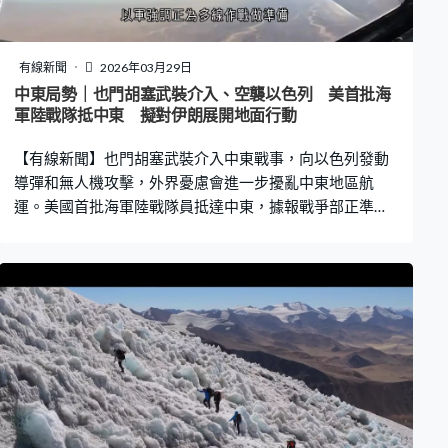
96萬公里，10天後返回地球，在聖迭戈對開太平洋濺落。
任務目的是測試太空船維生、導航、通訊系統及隔熱罩性
能，為下一艘太空船、阿提密斯3號的登月任務鋪路。今次
有線新聞
2026年03月29日
是自1972年12月阿波羅17號任務後，太空總署恢復啟動
中東局勢｜也門胡塞武裝介入、空襲以色列 美首批海
載人探月，並預期會打破人類離地球最遠的紀錄，將為太
軍陸戰隊抵中東 擬對伊朗展開地面行動
空人帶來不少風險，包括可能部分時間會跟地面控制中心
【有線新聞】也門胡塞武裝介入中東戰事，向以色列發動
失聯。 阿提密斯2
導彈和無人機攻擊，外界憂慮會進一步擾亂中東地區航
運。美國首批海軍陸戰隊員抵達中東，據報戰爭部正準
備，對伊朗展開地面行動。 中東戰事進一步擴大，親伊朗
的也門胡塞武裝首次向以色列發動空襲，在南部港口城市
埃拉特有無人機被擊落。胡塞武裝指，這次與伊朗、黎巴
嫩真主黨同步行動，向以色列敏感軍事目標發射大量彈道
導彈及無人機，預告行動會持續數天，直到以色列和美國
侵略停止。 據報組織發射的導彈均被攔截，未造成傷亡或
財產損失。以軍強調正為多線作戰做準備，包括與胡塞武
裝的戰事，警告稱任何攻擊以色列的行為都要付出代價。
輿論認為，隨着胡塞武裝參戰，或會擾亂阿拉伯半島和紅
海周邊的航道，尤其是紅海南端連接亞丁灣的曼德海峽，