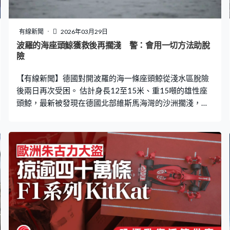
有線新聞
2026年03月29日
波羅的海座頭鯨獲救後再擱淺 警：會用一切方法助脫
險
【有線新聞】德國對開波羅的海一條座頭鯨從淺水區脫險
後兩日再次受困。 估計身長12至15米、重15噸的雄性座
頭鯨，最新被發現在德國北部維斯馬海灣的沙洲擱淺，牠
上周初在維斯馬以西的淺水區受困。救援人員用挖土機在
海底挖開通道，引導牠游回深水區，之後一度失去蹤跡。
至周六發現牠再次擱淺，估計是無法找路返回大西洋。警
方稱會用一切方法幫助牠脫險。 波羅的海海水鹽分偏低，
座頭鯨已經出現皮膚病。