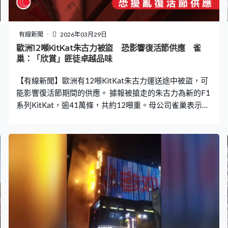
有線新聞
2026年03月29日
歐洲12噸KitKat朱古力被盜 恐影響復活節供應 雀
巢：「欣賞」匪徒卓越品味
【有線新聞】歐洲有12噸KitKat朱古力運送途中被盜，可
能影響復活節期間的供應。 據報被搶走的朱古力為新的F1
系列KitKat，逾41萬條，共約12噸重。母公司雀巢表示，
載着這批KitKat的貨車由意大利運送去波蘭分銷，上周四
途中被劫走，下落不明。公司正與執法部門及供應鏈合作
夥伴調查，聲明稱「欣賞」匪徒的卓越品味，但需要公開
事件警惕各行業，同時警告被盜的朱古力可能流入非法市
場，商戶和消費者可掃描包裝條碼核查。