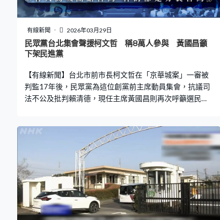
有線新聞
2026年03月29日
民眾黨台北集會聲援柯文哲 稱8萬人參與 黃國昌籲
下架民進黨
【有線新聞】台北市前市長柯文哲在「京華城案」一審被
判監17年後，民眾黨為這位創黨前主席動員集會，抗議司
法不公及批判賴清德，現任主席黃國昌則再次呼籲選民下
架賴清德和民進黨。 大批柯文哲和民眾黨的支持者周日齊
集台北凱達格蘭大道，民眾黨宣稱有多達8萬人參與，多名
藍白陣營的政要和意見領袖為柯文哲站台。大會臨近尾
聲，民眾黨主席黃國昌率領高層站台。 黃國昌：「想要讓
公平正義在這塊土地上實踐的柯文哲，今天竟然自己成為
了這一個司法制度的受害者。我的心裡有滿滿的愧疚，我
的心裡，我沒有嘗試過，我沒有遭遇過心裡有這麼大的煎
熬。因為我們不夠努力，我們做得不夠多，我們做得不夠
快，讓這個制度繼續的傷害台灣、傷害我們心愛的人。用
我們的決心、用我們的選票下架賴清德、下架民進黨。」