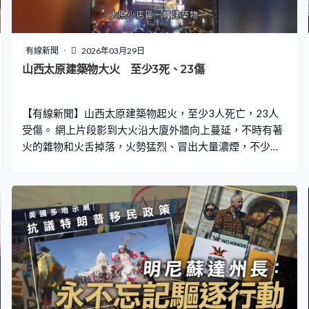
有線新聞
2026年03月29日
山西太原建築物大火 至少3死、23傷
【有線新聞】山西太原建築物起火，至少3人死亡，23人
受傷。 網上片段影到大火沿大廈外牆向上蔓延，不時有著
火的雜物和火舌掉落，火勢猛烈、冒出大量濃煙，不少人
在附近圍觀。太原小店區一幢建築物周六晚上大火，有目
擊者指是地下一間燒烤店最先起火，造成廿多人死傷，部
分人傷勢較重。消防及公安等參與救援及善後工作，正調
查起火原因。