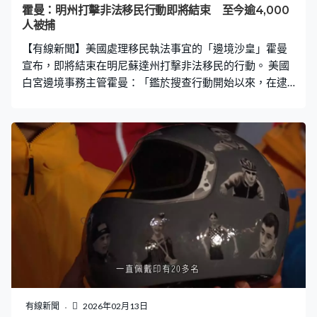
霍曼：明州打擊非法移民行動即將結束 至今逾4,000
人被捕
【有線新聞】美國處理移民執法事宜的「邊境沙皇」霍曼
宣布，即將結束在明尼蘇達州打擊非法移民的行動。 美國
白宮邊境事務主管霍曼：「鑑於搜查行動開始以來，在逮
捕公共安全威脅和其他優先事項方面取得成功，以及與州
政府官員和地方執法部門空前協調，我提議並獲總統特朗
普同意結束此次增援行動。」 霍曼又指行動中逾4,000人
被捕，當地非法活動顯著減少，執法人員開始撤離，下周
會繼續縮小部署規模。移民及海關執法局去年12月起到明
尼蘇達州開展大規模打擊非法移民行動，1月先後擊斃兩名
公民，觸發全美示威，特朗普其後派遣霍曼處理事件。
有線新聞
2026年02月13日