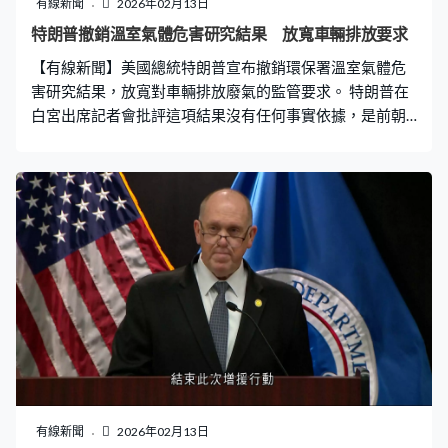
有線新聞
2026年02月13日
特朗普撤銷溫室氣體危害研究結果 放寬車輛排放要求
【有線新聞】美國總統特朗普宣布撤銷環保署溫室氣體危
害研究結果，放寬對車輛排放廢氣的監管要求。 特朗普在
白宮出席記者會批評這項結果沒有任何事實依據，是前朝
對國家的敲詐勒索，形容今次決定是美國歷來最大規模的
放寬管制行動，將有助降低汽車生產成本，消費者可節省
1.3萬億美元。 溫室氣體危害研究結果2009年由時任總統
奧巴馬發布，是美國溫室氣體排放政策的基石。奧巴馬批
評特朗普政府的行動只為增加化石燃料產業收益，使國民
更不安全和健康，並無力應對氣候變遷。
有線新聞
2026年02月13日