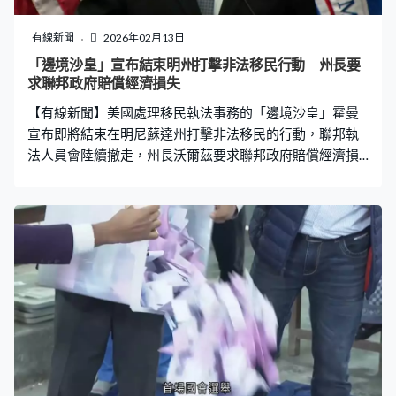
有線新聞
2026年02月13日
「邊境沙皇」宣布結束明州打擊非法移民行動 州長要
求聯邦政府賠償經濟損失
【有線新聞】美國處理移民執法事務的「邊境沙皇」霍曼
宣布即將結束在明尼蘇達州打擊非法移民的行動，聯邦執
法人員會陸續撤走，州長沃爾茲要求聯邦政府賠償經濟損
失。 美國移民及海關執法局等部門逾3千名聯邦執法人
員，去年底起進駐明尼蘇達州，展開大規模打擊非法移民
行動。但上月先後有兩人在執法行動中被擊斃惹起公憤，
觸發全國示威浪潮。總統特朗普指派「邊境沙皇」霍曼到
明尼蘇達州處理，霍曼稱至今拘捕超過4千名非法移民，形
容執法行動成功，特朗普已批准結束行動。「行動令明尼
蘇達州更安全，明尼阿波利斯也更安全，由於得到縣、州
和地方執法部門合作，配合我們的需要，我重申，這裏不
再是罪犯的避難處。」 他上周已宣布撤走700名執法人
員，餘下數千人將會陸續撤走，返回原來的工作崗位或調
至其他地區，但仍會部署快速反應部隊，霍曼亦會留守監