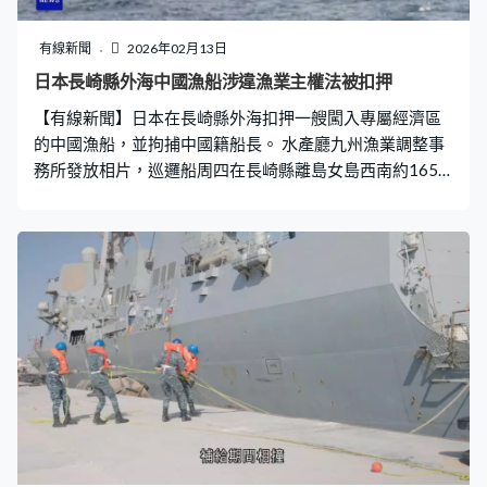
驗所做科學鑑證。警方又促請居住在現場附近3.2公里範圍
的民眾，提交上月任何可疑片段協助調查，特別是1月11
有線新聞
2026年02月13日
日及31日部分時段的行車紀錄片段，當局正調查一輛懷疑
日本長崎縣外海中國漁船涉違漁業主權法被扣押
涉案貨車。 格斯里在社交平台發放兒時跟媽媽相處的片
【有線新聞】日本在長崎縣外海扣押一艘闖入專屬經濟區
段，感謝外界為她們祈禱，強調不會放棄。
的中國漁船，並拘捕中國籍船長。 水產廳九州漁業調整事
務所發放相片，巡邏船周四在長崎縣離島女島西南約165
公里海域，發現一艘中國捕漁船於日本專屬經濟區內，日
方官員要求捕漁船停駛接受檢查，但船隻拒絕服從並試圖
離開，最終以涉嫌違反《漁業主權法》扣押船隻及拘捕47
歲中國籍船長。日方指船上當時載有11人，正調查是否涉
及非法捕撈。官房長官木原稔重申會堅決打擊非法捕漁活
動。