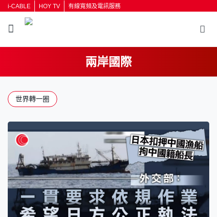
i-CABLE
HOY TV
有線寬頻及電訊服務
兩岸國際
返回
世界轉一圈
按輸入鍵開始搜尋