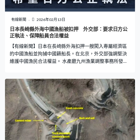
有線新聞
2026年02月13日
日本長崎縣外海中國漁船被扣押 外交部：要求日方公
正執法、保障船員合法權益
【有線新聞】日本在長崎縣外海扣押一艘闖入專屬經濟區
的中國漁船並拘捕中國籍船長。在北京，外交部強調堅決
維護中國漁民合法權益。 水產廳九州漁業調整事務所發放
相片，周四在長崎縣離島女島西南約165公里海域，發現
一艘中國捕漁船闖入日本專屬經濟區，日方官員要求捕漁
船停駛接受檢查，但船隻拒絕並試圖離開，最終以涉嫌違
反《漁業主權法》扣押船隻及拘捕47歲中國籍船長，船上
當時載有11人，正調查是否涉及非法捕撈，官房長官木原
稔重申會堅決打擊非法捕漁活動。 中國外交部要求保障船
員合法權益。外交部發言人林劍：「中國政府一貫要求中
國的漁民依法依規作業，同時堅決維護中國漁民的合法權
益。希望日方嚴格遵守《中日漁業協定》，公正執法，保
障中方船員安全和合法權益。」