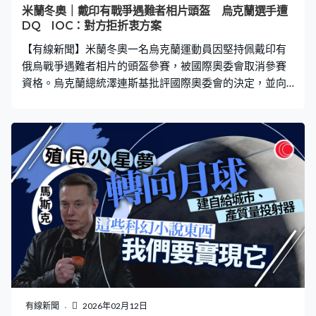
米蘭冬奧｜戴印有戰爭遇難者相片頭盔 烏克蘭選手遭
DQ IOC：對方拒折衷方案
【有線新聞】米蘭冬奧一名烏克蘭運動員因堅持佩戴印有
俄烏戰爭遇難者相片的頭盔參賽，被國際奧委會取消參賽
資格。烏克蘭總統澤連斯基批評國際奧委會的決定，並向
該名運動員頒發自由勳章。 代表烏克蘭出戰米蘭冬奧的俯
臥滑行雪橇運動員赫拉斯克維奇，在賽前訓練期間一直佩
戴印有20多名在俄烏戰爭中遇難的烏克蘭運動員頭像的頭
盔，他打算在比賽期間佩戴，向逝世運動員和他們的家人
致敬。但國際奧委會認為他的頭盔不符合《奧林匹克憲
章》規定，要求對方更換，並提出折衷方案，包括在比賽
期間佩戴黑色臂章，或者在採訪區或新聞發布會才展示頭
盔，但赫拉斯克維奇拒絕，被取消參賽資格。 赫拉斯克維
奇認為自己沒有違反規定，準備向國際體育仲裁院提出申
訴，又稱作為運動員夢想就是獲得奧運獎牌，但他現時感
覺被人剝奪機會。烏克蘭冬奧運動員赫拉斯克維奇：「你
可以想像我作為職業運動員，4年來每天訓練多個小時，走
遍世界各地參加各項世界盃比賽，就是為了今天能夠在這
有線新聞
2026年02月12日