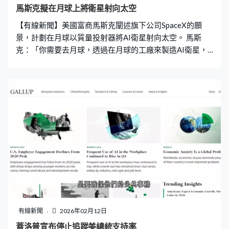
裡參加奧運，參加四年一度的最大盛事，我卻被取消資
馬斯克擬在月球上將衛星射向太空
格，甚至不明白原因。」 國際奧委會主席考文垂在周四比
【有線新聞】美國富商馬斯克闡述旗下公司SpaceX的願
賽開始前曾會見赫拉斯克維奇，但對方拒絕妥協，考文垂
景，計劃在月球以質量投射器將AI衛星射向太空。 馬斯
提及事件時眼泛淚光。國際奧委會主席考文垂：「
克：「你需要去月球，透過在月球的工廠來製造AI衛星，
並且設置質量投射器。這些你只會在科幻小說才看到的東
西，我們要實現它，我們真的會在月球上建造質量投射
器。」 馬斯克在xAI與SpaceX合併後的首次全體員工會議
上，稱希望在月球建立自給自足的城市，形容逐一將AI衛
星射向太空將會非常壯觀，且有助善用太陽能，期望以月
球作為殖民火星計劃的踏腳石。雖然馬斯克最初成立
SpaceX是以殖民火星為目標，但他近期決定將重心轉移至
月球，並提倡將數據中心送上太空。
有線新聞
2026年02月12日
蓋洛普宣布停止追蹤美總統支持率