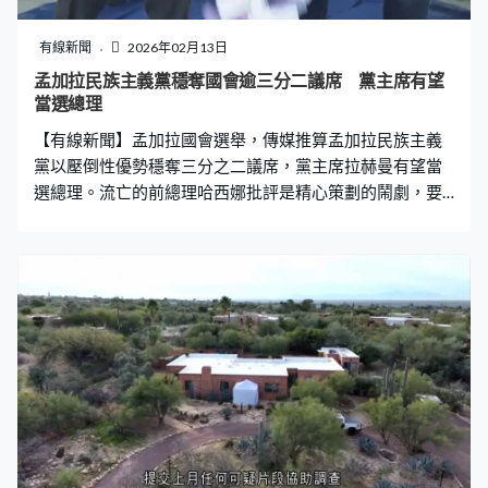
督。 明尼蘇達州州長沃爾茲再次批評打擊行動，並引用特
朗普的說法，稱在明尼蘇達州的行動是為了殺雞儆猴。沃
有線新聞
2026年02月13日
爾茲對聲稱行動結束審慎觀望，但指經歷移民局的折磨
孟加拉民族主義黨穩奪國會逾三分二議席 黨主席有望
後，社區面臨經濟崩潰，居民身心靈受創，復蘇之路漫
當選總理
長，要求聯邦政府賠償州政府準備動用一千萬美元，為受
【有線新聞】孟加拉國會選舉，傳媒推算孟加拉民族主義
影響企業提供經濟援助。
黨以壓倒性優勢穩奪三分之二議席，黨主席拉赫曼有望當
選總理。流亡的前總理哈西娜批評是精心策劃的鬧劇，要
求取消這場選舉。 投票結束後，工作人員開始點票，今次
是孟加拉前總理哈西娜倒台後首場國會選舉。2千多名候選
人角逐國會300個議席，其中一個選區因有候選人逝世，
擇日補選。 傳媒推算，孟加拉民族主義黨取得逾200席，
即逾三分之二議席，黨主席拉赫曼有望出任總理。60歲的
拉赫曼出身政治世家，父親曾任總統，母親齊亞則是孟加
拉首位女總理。民族主義黨在社交平台宣布勝選，稱取得
最多議席，將籌組政府，但不會舉行集會或慶祝活動，呼
籲民眾參加周五主麻日的宗教儀式，為去年底病逝的齊亞
祈福。 主要對手伊斯蘭大會黨預計只取得60多席，領袖沙
菲庫爾拉赫曼承認落敗，承諾對政府的政策，不會「為反