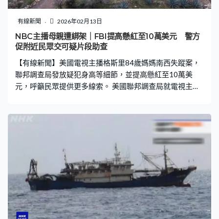
對而反對」。至於在推翻哈西娜政權後，由學生成立的國
家公民黨亦大敗，僅取得少數議席。 今次選舉同時就國會
有線新聞
2026年02月13日
改為兩院制、增加女性代表、限制總理任期不超過兩屆、
NBC主播母親遭綁架｜FBI提高懸紅至10萬美元 警方
加強司法獨立等多項憲法改革舉行公投，傳媒報道提案以
促附近民眾交可疑片段助查
大比數通過。 流亡印度的哈西娜所屬的人民聯盟被禁止參
【有線新聞】美國電視主播格斯里84歲媽媽南西失蹤案，
選，她批評這次選舉非法、違憲，
聯邦調查局發放疑犯身高等細節，並提高懸紅至10萬美
元，呼籲民眾提供更多線索。 美國聯邦調查局就電視主播
格斯里失蹤母親南西寓所外的片段，進行鑑證分析，並發
布涉嫌犯案人更多詳情，推算他中等身材，約1.75米至
1.77米高。 聯邦調查局又發放參考相片，稱他當時背著這
款容量達25公升的黑色登山背包，又指至今收到逾1.3萬條
線索，期望新消息公布後，能更集中處理公眾提供的資
料，並宣布懸紅由5萬美元提高至10萬。 南西至今失蹤近
兩星期，調查人員繼續在位於亞利桑那州的住處搜證，並
在寓所門外搭建臨時帳蓬，皮馬縣警察局指警方檢獲多項
證物包括一對手套，正進行科學鑑證。 路透社引述美國官
員消息指，聯邦調查局曾要求警方移交手套及DNA樣本予
局方進行分析，但警方拒絕，改為聘用佛羅里達州私人化