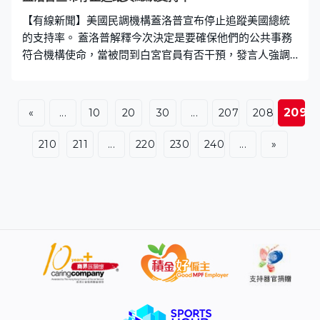
【有線新聞】美國民調機構蓋洛普宣布停止追蹤美國總統
的支持率。 蓋洛普解釋今次決定是要確保他們的公共事務
符合機構使命，當被問到白宮官員有否干預，發言人強調
今次的策略性轉變，完全建基於他們的研究目標及優先事
項。 蓋洛普過去88年一直追蹤美國總統支持率，根據他們
去年12月的民調，特朗普的支持度跌至36%，比他上任時
209
«
...
10
20
30
...
207
208
下跌11個百分點。特朗普上月對於《紐約時報》公布他的
民望創新低感到不滿，指發布虛假及欺詐性民調應列為刑
210
211
...
220
230
240
...
»
事罪。