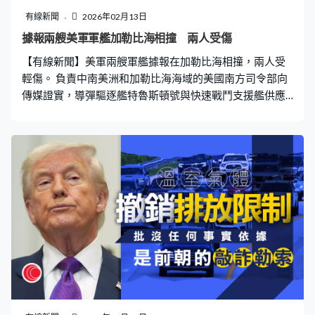
有線新聞
2026年02月13日
據報兩艘美軍軍艦加勒比海相撞 兩人受傷
【有線新聞】美軍兩艘軍艦據報在加勒比海相撞，兩人受
輕傷。 負責中南美洲和加勒比海海域的美國南方司令部向
傳媒證實，導彈驅逐艦特魯斯頓號與快速戰鬥支援艦供應
號補給期間相撞，受傷船員穩定；兩艘軍艦均報告能繼續
安全航行，正調查意外原因，未有交代事發地點。