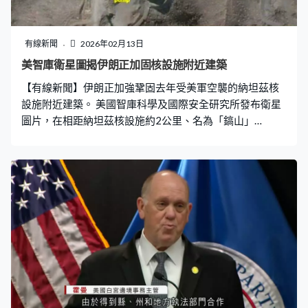
有線新聞
2026年02月13日
美智庫衛星圖揭伊朗正加固核設施附近建築
【有線新聞】伊朗正加強鞏固去年受美軍空襲的納坦茲核
設施附近建築。 美國智庫科學及國際安全研究所發布衛星
圖片，在相距納坦茲核設施約2公里、名為「鎬山」
（Pickaxe Mountain）的地方，有通往一座地下設施的兩
個隧道入口擺放貨車、重型機器及建築物料等，亦分別有
鋪上混凝土及平整土地跡象，相信當局正加固隧道設施應
對空襲，不排除新設施用於提煉濃縮鈾或存放相關設備，
但認為現階段仍未投入服務。另外，在去年受襲的納坦茲
及伊斯法罕核設施亦發現正進行維修和加固工作。