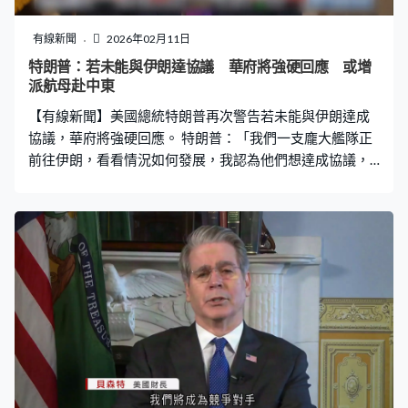
有線新聞
2026年02月11日
特朗普：若未能與伊朗達協議 華府將強硬回應 或增
派航母赴中東
【有線新聞】美國總統特朗普再次警告若未能與伊朗達成
協議，華府將強硬回應。 特朗普：「我們一支龐大艦隊正
前往伊朗，看看情況如何發展，我認為他們想達成協議，
否則就太愚蠢了。上次我們摧毀他們的核設施，這次看看
能否摧毀更多。」 特朗普接受以色列傳媒訪問時，指考慮
派遣另一艘航空母艦到中東。路透社引述官員消息，美國
可能調派目前在亞洲的喬治華盛頓號或美國東岸的布殊
號，最快一周才抵達中東。