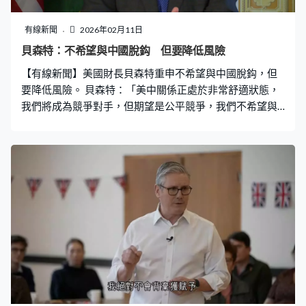
有線新聞
2026年02月11日
貝森特：不希望與中國脫鈎 但要降低風險
【有線新聞】美國財長貝森特重申不希望與中國脫鈎，但
要降低風險。 貝森特：「美中關係正處於非常舒適狀態，
我們將成為競爭對手，但期望是公平競爭，我們不希望與
中國脫鈎，但亦需降低風險。」 貝森特在巴西聖保羅出席
會議，稱歡迎北京成為競爭對手，華府正致力在關鍵礦
產、半導體及醫藥等戰略產業，由中國手上奪回主權。貝
森特未來數周內將與副總理何立峰會晤，為總統特朗普四
月訪華準備，美方未公布會面詳情。