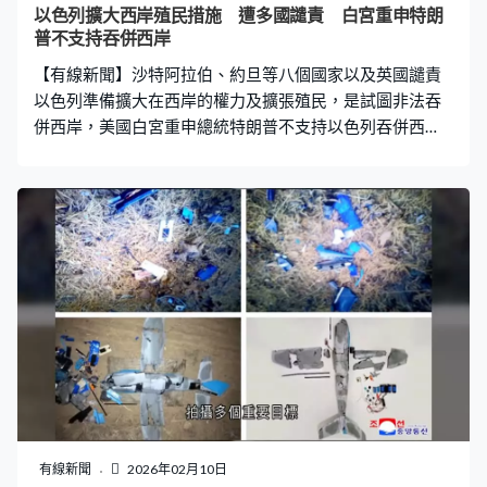
一些事物看似沒意義，亦能觸發笑點，但流行語來得快也
以色列擴大西岸殖民措施 遭多國譴責 白宮重申特朗
去得快，隨著更多成年人知道這股風潮，年輕人也不再覺
普不支持吞併西岸
得新潮獨特。所以當賀錦麗團隊將「6-7」加入用戶名稱
【有線新聞】沙特阿拉伯、約旦等八個國家以及英國譴責
以色列準備擴大在西岸的權力及擴張殖民，是試圖非法吞
併西岸，美國白宮重申總統特朗普不支持以色列吞併西
岸。 聯合國指以色列去年加快擴大在西岸殖民，是受監察
以來最快速度。以色列內閣去年底通過在西岸增建19個猶
太殖民區，安全內閣日前又批准一系列新措施，包括簡化
土地登記和猶太人買地的流程。監察組織指等同容許所有
以色列人毋須得到政府批准，或經政府授權的中介公司便
可於西岸直接買地，是進一步邁向吞併西岸。組織又指以
色列擴大監管及執法至巴勒斯坦自治政府管理的西岸地區
及聯合管理的地區，意味以軍可在整個西岸地區拆除巴人
房屋或阻止開發。 巴勒斯坦自治政府主席阿巴斯批評以色
列企圖將非法擴張行為合法化，要求美國和聯合國立即介
入。多國亦反對英國稱任何改變巴勒斯坦建國的企圖都是
不可接受，沙特阿拉伯、約旦、阿聯酋、土耳其等八國外
長發聲明強烈譴責以色列試圖非法吞併西岸，破壞兩國方
有線新聞
2026年02月10日