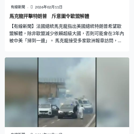
有線新聞
2026年02月11日
馬克龍抨擊特朗普 斥意圖令歐盟解體
【有線新聞】法國總統馬克龍指出美國總統特朗普希望歐
盟解體，除非歐盟減少依賴超級大國，否則可能會在3年內
被中美「掃到一邊」。 馬克龍接受多家歐洲報章訪問，稱
在格陵蘭和科技監管問題上，歐美關係仍然緊張，當歐洲
面對明顯的侵略行為，不應屈服或試圖和解，過去數月已
嘗試這項策略但不見效；歐洲亦正受兩大危機夾擊，貿易
上面對大量中國貨競爭，並要應付時刻不穩定的美國，不
能因為危機稍為緩和就鬆懈；又指歐盟在安全、AI和量子
計算方面需加強投資，不能比中美遜色。