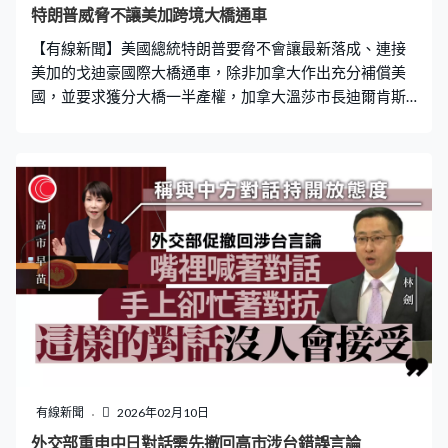
機之間的關聯。 2024年，南韓前總統尹錫悅政府亦被北韓
特朗普威脅不讓美加跨境大橋通車
指控派無人機犯境，李在明曾代表致歉，不過北韓批評他
【有線新聞】美國總統特朗普要脅不會讓最新落成、連接
沒資格與前朝切割。
美加的戈迪豪國際大橋通車，除非加拿大作出充分補償美
國，並要求獲分大橋一半產權，加拿大溫莎市長迪爾肯斯
形容特朗普的言論荒謬。 這條長約2.4公里、連接美國密歇
根州底特律市及加拿大安大略省溫莎市的戈迪豪國際大
橋，原定今年年初通車，不過美國總統特朗普在社交平台
發文威脅不會容許大橋通車，除非加拿大作出充分補償、
尊重且公平看待美國。他花大篇幅列出對加拿大的不滿，
指加拿大多年來處處佔美國便宜，又抵制美國酒品及向奶
類製品加徵關稅等，要求立即展開談判並獲分大橋至少一
半產權。加拿大溫莎市長迪爾肯斯批評特朗普的說法荒
謬。 在2012年，時任密歇根州州長斯奈德行使行政權力，
繞過立法程序和加拿大聯邦交通部長勒貝爾簽署合作協
議，大橋將由加拿大和密歇根州政府共同擁有，建造、營
運及維護大橋費用全數由加拿大承擔。 特朗普在首個總統
任期曾力撐項目是兩國經濟的重要連結，工程延至2018年
有線新聞
2026年02月10日
動工，最先預計成本為9.5億美元，但加拿大最終耗資近64
外交部重申中日對話需先撤回高市涉台錯誤言論