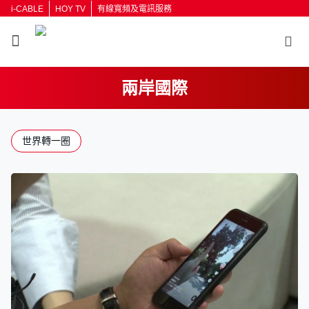
i-CABLE
HOY TV
有線寬頻及電訊服務
兩岸國際
返回
世界轉一圈
按輸入鍵開始搜尋