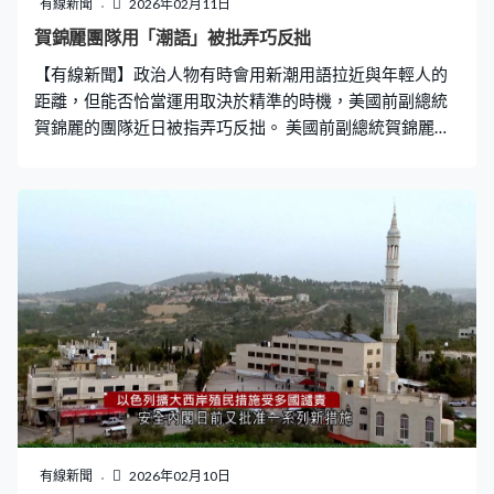
有線新聞
2026年02月11日
賀錦麗團隊用「潮語」被批弄巧反拙
【有線新聞】政治人物有時會用新潮用語拉近與年輕人的
距離，但能否恰當運用取決於精準的時機，美國前副總統
賀錦麗的團隊近日被指弄巧反拙。 美國前副總統賀錦麗：
「我有好消息，Kamala HQ將改名為Headquarters（總
部），你在此處基本上能夠獲得最新動態。」在政壇沉寂
多時的美國前副總統賀錦麗，近日宣布在社交平台X重啟前
年大選的競選賬戶。旨在打造由Z世代為主的進步派陣地，
令外界揣測她可能再度競逐大選，但新用戶名稱包含數字
「6-7」，被指是刻意討好年輕世代。 這兩個數字去年在
西方年輕人之間興起，沒有固定含義，它最初源自饒舌歌
曲的歌詞，後來有男孩在影片中大喊「6-7」，令它在網絡
世界廣傳，成為Alpha世代覺得「好玩」，能夠會心一笑，
但大人不明白的隱語。在快餐店，更有年輕人聚集，等候
店員叫出食物訂單號碼「6-7」，胡鬧嬉戲一番。 輿論指
出相對於Z世代，以至更早的千禧世代，現今Alpha世代是
在網絡環境下成長，他們的幽默感更趨向荒誕主義，即使
有線新聞
2026年02月10日