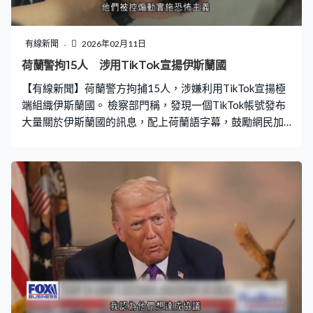
有線新聞
2026年02月11日
荷蘭警拘15人 涉用TikTok宣揚伊斯蘭國
【有線新聞】荷蘭警方拘捕15人，涉嫌利用TikTok宣揚極
端組織伊斯蘭國。 檢察部門稱，發現一個TikTok帳號發布
大量關於伊斯蘭國的訊息，配上荷蘭語字幕，鼓勵網民加
入和發動恐怖襲擊，並美化成員為烈士，部分帖文瀏覽次
數逾10萬。警方突襲行動拘捕十多人，介乎16至53歲，大
部分是敘利亞人，亦有人是荷蘭公民。他們被控煽動實施
恐怖主義，宣揚伊斯蘭國和參與恐怖組織。