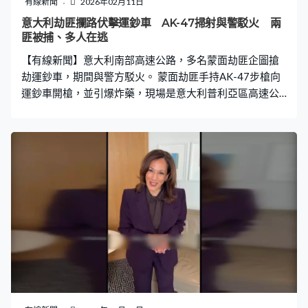
有線新聞
2026年02月11日
意大利劫匪攔路伏擊運鈔車 AK-47掃射與警駁火 兩
匪被捕、多人在逃
【有線新聞】意大利南部高速公路，多名蒙面劫匪企圖搶
劫運鈔車，期間與警方駁火。 蒙面劫匪手持AK-47步槍向
運鈔車開槍，並引爆炸藥，現場是意大利普利亞區高速公
路。至少6名劫匪周一上午駕駛偽裝成警車的汽車到場，放
火焚燒貨車，阻塞道路，並試圖炸毀運鈔車的車門，雖然
運鈔車炸至變形，但觸發車輛的安全系統啟動，劫匪未能
奪去財物。他們與警方爆發槍戰後逃走，其中兩人被捕，
另有多人在逃，事件未有造成傷亡。