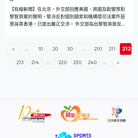
【有線新聞】在北京，外交部回應美國、英國及歐盟等對
黎智英案的聲明，堅決反對個別國家和機構借司法案件惡
意抹黑香港，已提出嚴正交涉。 外交部指出黎智英是反中
亂港事件的主要策劃者和參與者，香港特區司法機關依據
事實和法律作出裁決，合法正當、不容置喙，任何外國無
權說三道四，敦促尊重中國主權，停止插手香港事務干涉
212
«
...
10
20
30
...
210
211
中國內政。
213
214
...
220
230
240
...
»