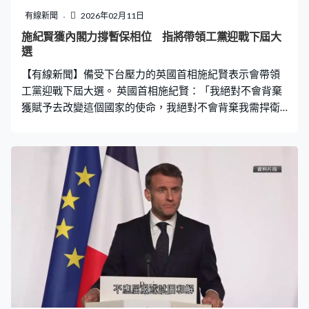
有線新聞
2026年02月11日
施紀賢獲內閣力撐暫保相位 指將帶領工黨迎戰下屆大
選
【有線新聞】備受下台壓力的英國首相施紀賢表示會帶領
工黨迎戰下屆大選。 英國首相施紀賢：「我絕對不會背棄
獲賦予去改變這個國家的使命，我絕對不會背棄我需捍衛
的人民，我絕不會背棄我深愛的國家。」 施紀賢出席社區
活動時，承諾會為勞動階層奮鬥，提到真正的鬥爭不在工
黨內部，而是對抗右翼政黨，又稱對自己的多元化內閣感
到自豪。他較早前亦感謝內閣大臣發聲支持他。英國廣播
公司的分析指出，施紀賢近日瀕臨下台，但在多名內閣成
員力撐下，暫時保住相位。