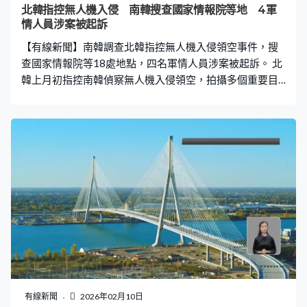
案前景。 美國白宮重申總統特朗普立場不支持以色列吞併
北韓指控無人機入侵 南韓搜查國家情報院等地 4軍
西岸，西岸穩定有助保障以色列的安全，亦符合華府實現
情人員涉案被起訴
地區和平的目標。
【有線新聞】南韓調查北韓指控無人機入侵領空事件，搜
查國家情報院等18處地點，四名軍情人員涉案被起訴。 北
韓上月初指控南韓偵察無人機入侵領空，拍攝多個重要目
標，於是將無人機擊落，南韓國防部否認與事件有關，總
統李在明下令徹查事件。經過約一個月調查，專責的軍警
聯合調查組突擊搜查國家情報院、國防情報司令部等18處
地點，根據《航空安全法》起訴三名軍人和一名情報院職
員 ，稱會嚴格調查嫌疑人和分析繳獲證據調查真相。 當局
早前指控另外三名公民涉嫌操控無人機為北韓提供攻擊南
韓的藉口，起訴違反叛國罪、《航空安全法》，以及《軍
事基地保護法》，他們分別是碩士生、朝鮮日報和南韓無
人機初創公司的負責人。傳媒報道，其中一名30歲譯音姓
吳的男人聲稱，操控無人機是為偵測北韓平山鈾加工廠的
輻射量，會為事件負責。亦有消息指國家情報局發現他曾
與一個用作收集情報的虛假媒體機構合作，並確認對方與
一名情報局職員有數億韓圜交易，但未能查明資金與無人
有線新聞
2026年02月10日