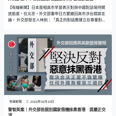
億美元，並以著名冰球運動員戈迪豪命名。預期通車後可
【有線新聞】日本首相高市早苗表示對與中國對話保持開
紓緩美加之間的貨車車流，減省至少20分鐘行車時間。
放態度，在北京，外交部重申日方要撤回高市涉台錯誤言
論。 外交部發言人林劍：「真正的對話應建立在尊重對
方、恪守共識的基礎上，嘴裡喊著對話，手上卻忙著對
抗，這樣的對話沒人會接受。日方如果真心想發展中日戰
略互惠關係，很簡單也很明確，就是撤回高市錯誤涉台言
論、恪守中日四個政治文件和日方作出的政治承諾，以實
際行動展現對話的誠意。」
有線新聞
2026年02月10日
黎智英案｜外交部批個別國家借機抹黑香港 提嚴正交
涉