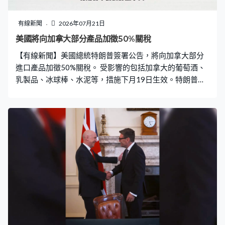
有線新聞
2026年07月21日
美國將向加拿大部分產品加徵50%關稅
【有線新聞】美國總統特朗普簽署公告，將向加拿大部分
進口產品加徵50%關稅。 受影響的包括加拿大的葡萄酒、
乳製品、冰球棒、水泥等，措施下月19日生效。特朗普今
次引用《1930年關稅法》第338條，條款訂明若總統認為
某國家對美國商品採取歧視性措施，毋須國會批准即可加
徵最高50%關稅。白宮指是回應加拿大歧視性對待美國汽
車、酒類和乳製品。 特朗普早前批評加拿大未能妥善管理
森林，導致山火產生的煙霧入侵美國，威脅加徵關稅。