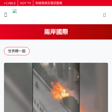
i-CABLE
HOY TV
有線寬頻及電訊服務
兩岸國際
世界轉一圈