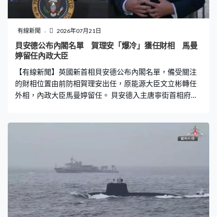
有線新聞
2026年07月21日
貝安德公布內閣名單 賀理安「爆冷」獲任財相 馬曼
婷留任內政大臣
【有線新聞】英國新首相貝安德公布內閣名單，備受關注
的財相位置由前防相賀理安出任，原能源大臣文立彬轉任
外相，內政大臣馬曼婷留任。 貝安德入主唐寧街首相府即
日公布內閣名單，新閣員到首相府接受任命，賀理安「爆
冷」獲任財相，他稱會和貝安德同步合作、遵守財政原
則，但會預留空間應對不確定性，減輕民眾生活負擔。他
上月因不滿國防預算不足辭任防相，被視為施紀賢首相生
涯的致命一擊，將在新政府負責籌集、推動國防投資計劃
的資金，他曾主張發行國防債券，但額外借貸可能違反財
政原則。賀理安同時要平衡貝安德以民生福祉為重的施政
重心，貝安德表明推出紓困措施解決無家者、青年就業等
問題。 原本被視為財相有力人選的馬曼婷最終留任內政大
臣，文立彬則由能源大臣轉任外相。貝安德亦招攬了不少