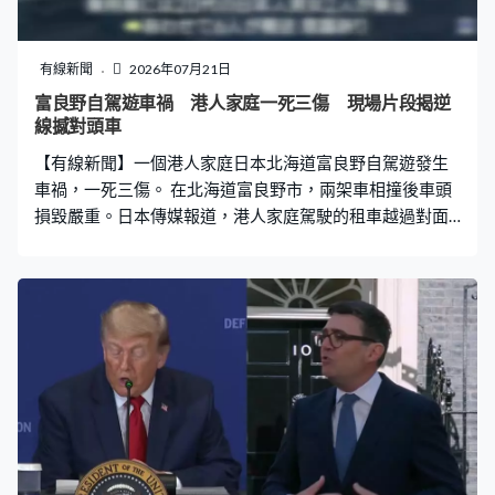
人。他用一部手推車載着作案工具，手推車上印有驅趕移
民執法人員的標語，車上有數個煙花彈、氣槍、斧頭，一
把開山刀和另外三把刀，紐約警方檢走調查。
有線新聞
2026年07月21日
富良野自駕遊車禍 港人家庭一死三傷 現場片段揭逆
線撼對頭車
【有線新聞】一個港人家庭日本北海道富良野自駕遊發生
車禍，一死三傷。 在北海道富良野市，兩架車相撞後車頭
損毀嚴重。日本傳媒報道，港人家庭駕駛的租車越過對面
行車線，與一架SUV迎面相撞，港人家庭的52歲男司機及
坐在後座的兩名10多歲少女受傷，副駕座位的53歲女子送
院後證實死亡。至於SUV上的兩名20多歲日本男女則受輕
傷。