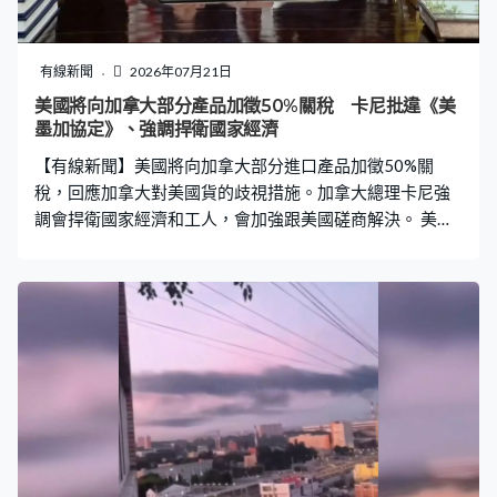
戒」。正訪英的防衛大臣小泉進次郎則指，中俄軍艦近期
頻繁在日本周邊，反映兩國持續深化軍事合作。
有線新聞
2026年07月21日
美國將向加拿大部分產品加徵50%關稅 卡尼批違《美
墨加協定》、強調捍衛國家經濟
【有線新聞】美國將向加拿大部分進口產品加徵50%關
稅，回應加拿大對美國貨的歧視措施。加拿大總理卡尼強
調會捍衛國家經濟和工人，會加強跟美國磋商解決。 美國
總統特朗普簽署三項公告，向加拿大多項進口貨品加徵
50%關稅，包括酒、乳製品、冰球棒、泳池、水泥和假
髪，無論是否《美墨加協定》涵蓋範圍都不獲豁免，能
源、魚類或關鍵礦物除外，新關稅30天後生效。 白宮指是
回應加拿大對美國汽車、酒和乳製品採取歧視措施，包括
指加拿大向美國汽車收稅及向美國芝士實施關稅配額，又
指加拿大大部分地區停止銷售美國酒精飲品。特朗普今次
引用的《1930年關稅法》第338條款訂明，若總統認為任
何國家歧視對待美國商品，毋須國會批准即可加徵最高
50%關稅，是美國史上首次使用這項條款。 加拿大總理卡