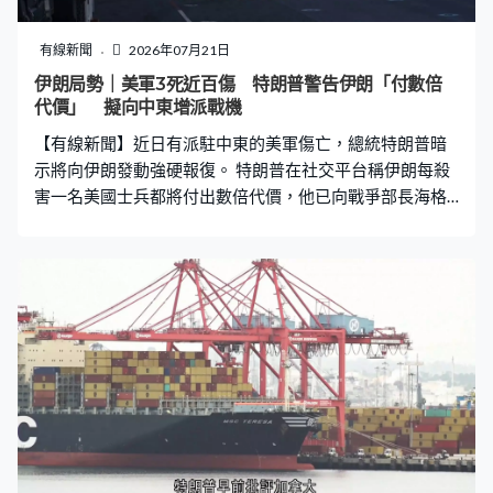
有線新聞
2026年07月21日
伊朗局勢｜美軍3死近百傷 特朗普警告伊朗「付數倍
代價」 擬向中東增派戰機
【有線新聞】近日有派駐中東的美軍傷亡，總統特朗普暗
示將向伊朗發動強硬報復。 特朗普在社交平台稱伊朗每殺
害一名美國士兵都將付出數倍代價，他已向戰爭部長海格
塞斯、美軍參謀長聯席會議主席凱恩及所有美軍將領下達
指令。美國有線電視新聞網絡引述華府官員指，美國計劃
由歐洲基地向中東增派F-16和F-35戰機及空中加油機。 美
軍早前公布三名美軍分別在約旦和伊拉克陣亡，五角大樓
稱過去兩周近百名士兵在行動中受傷。