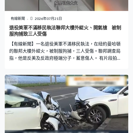
有線新聞
2026年07月21日
退役美軍不滿移民執法聯邦大樓外緃火、開氣槍 被制
服拘捕致三人受傷
【有線新聞】一名退役美軍不滿移民執法，在紐約曼哈頓
的聯邦大樓外縱火，被制服拘捕，三人受傷。聯邦調查局
指，他是反美及反政府極端分子，蓄意傷人。 有片段拍攝
到一名男人將汽油倒下曼哈頓下城區聯邦辦公大樓外的樓
梯，隨即點火，瞬間引起大火。男人開氣槍發射了5至7
發，又回頭取煙花彈，拋向火堆引爆煙花。兩名聯邦保護
局人員和大樓保安等人衝上前將他制服，有執法人員制服
他時受傷，一名途人被煙花所傷。 聯邦調查局證實，他是
退役陸軍阿拉巴薩，43歲，2001年起服役約4年，是愛國
者導彈系統的機械工。他被鎖上手扣，帶入聯邦大樓盤
問，期間大叫反移民執法口號。 大樓內設有移民及海關執
法局等聯邦機構的辦事處，官員指阿拉巴薩是反美及反政
府極端分子，供認蓄意想傷人，不論是聯邦僱員抑或途