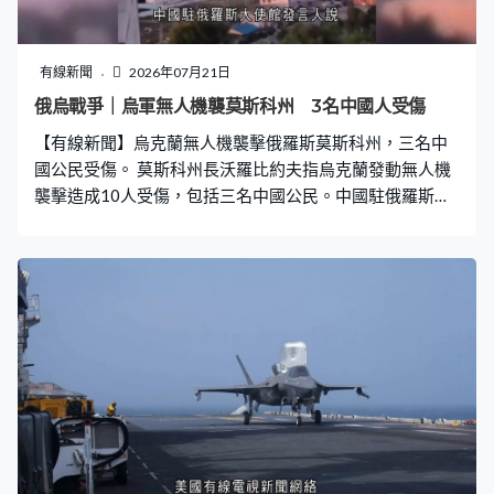
尼批評美國違反《美墨加協定》，加拿大有權反制，強調
會捍衛工人、企業和國家經濟，加徵關稅也會增加美國人
負擔，已準備與華府磋商，解決貿易爭端。 安大略省省長
有線新聞
2026年07月21日
福特認為加拿大應反制，他又不滿特朗普指控加拿大山火
俄烏戰爭｜烏軍無人機襲莫斯科州 3名中國人受傷
煙霧入侵美國而威脅加關稅，福特指其中一處大範圍山火
【有線新聞】烏克蘭無人機襲擊俄羅斯莫斯科州，三名中
在明尼蘇達州起火，特朗普應支援盟友撲救，而非以關稅
國公民受傷。 莫斯科州長沃羅比約夫指烏克蘭發動無人機
要脅。
襲擊造成10人受傷，包括三名中國公民。中國駐俄羅斯大
使館發言人說其中兩名傷者已送院治療，傷勢穩定、無生
命危險，另一人自行出院，即日回國治療。大使館啟動應
急機制，派員前往醫院探視慰問，要求俄方採取必要措
施，全力救治傷員，並切實保護在俄中國公民人身及財產
安全。