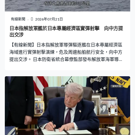
之前退出施紀賢內閣的官員回朝，對施紀賢逼宮的前衛生
大臣施卓添擔任防相；協助貝安德走上權力巔峰的前運輸
大臣賀樂怡，獲任蘭開斯特公爵領地事務大臣掌管內閣；
有線新聞
2026年07月21日
原外相顧綺慧改任衛生大臣，是少數可留下的施紀賢親
日本指解放軍艦於日本專屬經濟區實彈射擊 向中方提
信。 貝安德上任首日跟多國元首通電話，包括美國總統特
出交涉
朗普，邀請他明年到曼徹斯特出席二十國集團峰會，承諾
【有線新聞】日本指解放軍導彈驅逐艦在日本專屬經濟區
以保障英國和盟友安全為首要任務。特朗普則形容貝安
海域進行實彈射擊演練，危及周邊船舶航行安全，向中方
提出交涉。 日本防衛省統合幕僚監部發布解放軍海軍導彈
驅逐艦開封艦的圖片，指開封艦周日於日本最南端沖之鳥
島西南面約180公里進行實彈射擊訓練。同行還有另一艦
解放軍導彈驅逐艦鞍山艦、補給艦可可西里湖艦及俄軍的
護衛艦。 日本海上自衛隊周日凌晨確認中俄四艘艦艇在沖
之鳥島西南約330公里東北方向駛向太平洋，海上自衛隊
監視。防衛省稱，自衛隊船艦有收到解放軍軍艦在演練開
始前通報關於演習的區域及持續時間，射擊位置在日本專
屬經濟區海域內，是首次確認有外國船艦在專屬經濟區內
實彈射擊。 內閣官房長官木原稔批評「會危及周邊船隻航
行安全，已透過外交渠道向中方提出交涉，會全面加強警