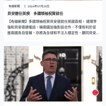
有線新聞
2026年07月20日
貝安德任英揆 多國領袖祝賀就任
【有線新聞】多國領袖祝賀貝安德就任英國首相。 總理李
強和貝安德通電話，稱兩國加強對話合作，不僅有利於促
進兩國各自發展，亦將為全球和平注入穩定性，願同貝安
德一道努力加強交往、增進互信，促進交流合作，推動雙
方長期穩定的全面戰略夥伴關係不斷向前發展。美國官員
指總統特朗普已跟貝安德對話。