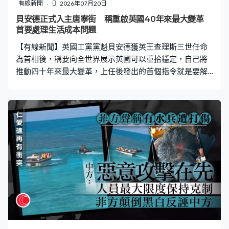
有線新聞
2026年07月20日
貝安德正式入主唐寧街 稱重啟英國40年來最大變革
首要處理生活成本問題
【有線新聞】英國工黨黨魁貝安德獲英王查理斯三世任命
為首相後，稱要向全世界展示英國可以重拾穩定，自己將
推動四十年來最大變革，上任後發出的首個指令就是要解
決露宿者問題。在他拜相後，財相李韻晴、副首相林德偉
及商貿大臣靳秉德等官員宣布離任。 獲任命就任英國首相
的貝安德正式入主唐寧街首相府，獲工黨黨員拍手歡呼。
貝安德一改傳統，沒有設置講台發表就職演說，被輿論視
為延續他在大曼徹特擔任市長時的作風。 貝安德稱非常清
楚知道自己是英國過去十年來第7位首相，目前是反省和下
決心制定新目標的時刻，強調要向全世界展示英國可以重
拾穩定。「我知道民眾厭倦政治，我聽到了。坦白說，我
們過去做得不夠好，我們需要並會做得更好，我們會令這
刻成為重啟英國的時刻，提出四十年來最大變革。」 貝安
德稱會推出新政治及經濟模式，聚焦解決問題和加強合
作，把權力下放及將更多公共服務收歸政府管理。今年內