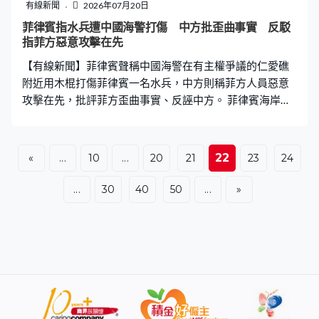
會公布國家十年發展計劃，首要處理生活成本上漲問題，
有線新聞
2026年07月20日
將推出紓困措施，希望給民眾更大喘息空間，宣布未來五
菲律賓指水兵遭中國海警打傷 中方批歪曲事實 反駁
年額外撥款3.4億英鎊解決無家者問題，又會興建更多公
指菲方惡意攻擊在先
屋，強調以民生福祉作為施政中心，讓英國重燃希望。 他
【有線新聞】菲律賓聲稱中國海警在有主權爭議的仁愛礁
早前在白金漢宮覲見英王查理斯三世，接受任
附近用木棍打傷菲律賓一名水兵，中方則稱菲方人員惡意
攻擊在先，批評菲方歪曲事實、反誣中方。 菲律賓海岸防
衛隊發放片段，顯示相信屬於中國海警的白色小型巡邏艇
與菲律賓橡皮艇碰撞，雙方人員以長條形物件互相拍打。
菲方聲稱中方海警船的8名人員當時在仁愛礁附近拍攝，菲
22
«
...
10
...
20
21
23
24
律賓軍方之後派出兩艘橡皮艇嘗試驅趕對方，但菲律賓一
名水兵遭中方人員用木棍攻擊頭部，受傷後接受醫治。 中
...
30
40
50
...
»
國海警表示，一艘小型巡邏艇在仁愛礁附近海域例行巡邏
時，菲律賓非法「坐灘」57號艦派出兩艘橡皮艇，無視中
方多次明確警告，以危險方式快速接近，並圍頂衝撞中方
巡邏艇。菲方人員首先使用划槳、長棍等工具惡意攻擊中
方執法人員，中方依法依規採取喊話警告、機動繞航、對
等反制等措施穩控現場局勢，最大限度保持理性克制。菲
方事發後歪曲事實、反誣中方純屬顛倒黑白，要求菲方立