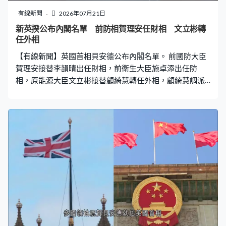
有線新聞
2026年07月21日
新英揆公布內閣名單 前防相賀理安任財相 文立彬轉
任外相
【有線新聞】英國首相貝安德公布內閣名單。 前國防大臣
賀理安接替李韻晴出任財相，前衛生大臣施卓添出任防
相，原能源大臣文立彬接替顧綺慧轉任外相，顧綺慧調派
至衛生部。捲入避稅風波的韋雅蘭再度獲委任房屋大臣，
內政大臣馬曼婷與另外多名閣員留任。 貝安德早前獲任命
為首相後，稱要向全世界展示英國可重拾穩定，將推動四
十年來最大變革，上任後發出的首個指令是要解決露宿者
問題。