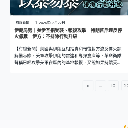
有線新聞
2026年06月27日
伊朗局勢｜美伊互指受襲、報復攻擊 特朗普斥違反停
火愚蠢 伊方：不排除行動升級
【有線新聞】美國與伊朗互相指責和報復對方違反停火諒
解備忘錄，美軍攻擊伊朗的雷達和導彈倉庫等，革命衛隊
聲稱已經攻擊美軍在區內的基地報復，又說如果持續受到
攻擊，不排除報復行動會升級。 美軍中央司令部發布片
段，顯示有伊朗的目標被炮火擊中，司令部出動戰機空襲
伊朗沿岸的雷達和導彈倉庫等，行動歷時90分鐘。美國總
«
...
10
2
統特朗普稱，伊朗周四至少發射四架無人機，攻擊阿曼水
域一艘懸掛新加坡國旗的貨輪，其中一架無人機擊中貨輪
的上層甲板，另外三架則被美軍擊落。 今次是美伊兩國簽
署停火諒解備忘錄後，美軍第一次對伊朗發動攻擊。特朗
普曾指，德黑蘭用無人機襲擊貨輪，是愚蠢地違反停火協
議，很快會知道有何後果。 副總統萬斯於社交平台發文