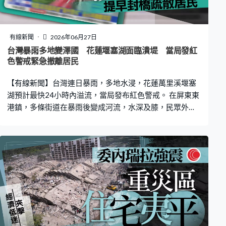
伏不平的路面，要注意可能較難操控的情況，亦可能有避
震較弱及煞車時間較長的情況。
有線新聞
2026年06月27日
台灣暴雨多地變澤國 花蓮堰塞湖面臨潰堤 當局發紅
色警戒緊急撤離居民
【有線新聞】台灣連日暴雨，多地水浸，花蓮萬里溪堰塞
湖預計最快24小時內溢流，當局發布紅色警戒。 在屏東東
港鎮，多條街道在暴雨後變成河流，水深及膝，民眾外出
要涉水而行，大量洪水湧入民居，民眾忙於清理。中部雲
林縣西螺鎮變成澤國，當地6小時內累計雨量超過200毫
米，大片農田被雨水淹浸，農民出動抽水機排水。花蓮萬
里溪的堰塞湖蓄水量已超過七成，面臨潰堤危機，當局發
布紅色警戒，緊急撤離附近居民和實施封橋。