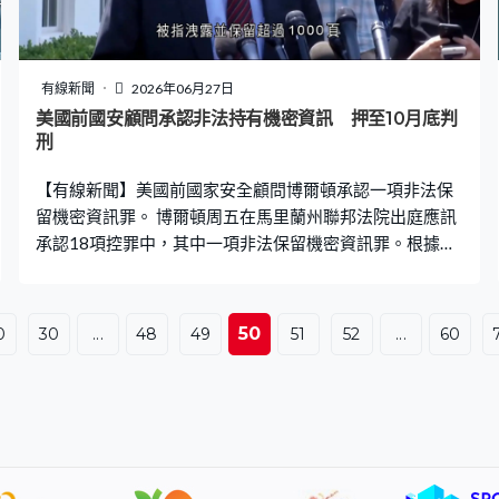
有線新聞
2026年06月27日
美國前國安顧問承認非法持有機密資訊 押至10月底判
刑
【有線新聞】美國前國家安全顧問博爾頓承認一項非法保
留機密資訊罪。 博爾頓周五在馬里蘭州聯邦法院出庭應訊
承認18項控罪中，其中一項非法保留機密資訊罪。根據認
罪協議，博爾頓同意支付225萬美元罰款，放棄政府退休
金，並履行100小時社會服務令。控方建議判處不多於5年
監禁，案件押後至10月底判刑。 博爾頓曾擔任特朗普的國
50
0
30
...
48
49
51
52
...
60
家安全顧問，他撰寫的回憶錄被指洩露並保留超過1,000頁
含國家機密的日記。聯邦調查局去年8月突擊搜查博爾頓的
住所期間，搜出多份標示機密字樣的文件，其後起訴他多
項控罪。