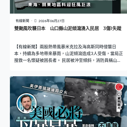
直至周六晚，氣象廳對東部多處維持山泥傾瀉預警，包括
北海道東部一帶，又預計周日在東海及甲信一帶仍會出現
大浪，呼籲民眾警惕注意。
有線新聞
2026年06月27日
雙颱風吹襲日本 山口縣山泥傾瀉湧入民居 3傷1失蹤
【有線新聞】兩股熱帶風暴米克拉及海高斯同時侵襲日
本，持續為多地帶來暴雨，山泥傾瀉造成3人受傷，當局正
搜救一名懷疑被困長者。 民居被沖至傾斜，消防員稱山泥
覆蓋至二樓，當局出動起重機協助挖走山泥。星期五晚，
山口縣平尾町山泥傾瀉湧入民居，屋內3人受傷送院，救援
人員正加緊搜救餘下一名失蹤長者。 本州多地持續狂風暴
雨，海邊湧起大浪，目前海高斯移向東部海域，並逐步減
弱，同時預料另一股風暴馬克拉將於晚上逼近日本東部。
氣象廳警告，東海及關東地區會有強風及巨浪，並呼籲民
眾小心山泥傾瀉及洪水風險。