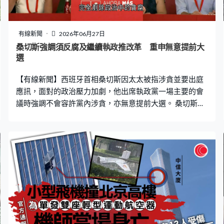
有線新聞
2026年06月27日
桑切斯強調須反腐及繼續執政推改革 重申無意提前大
選
【有線新聞】西班牙首相桑切斯因太太被指涉貪並要出庭
應訊，面對的政治壓力加劇，他出席執政黨一場主要的會
議時強調不會容許黨內涉貪，亦無意提前大選。 桑切斯周
六在執政工人社會黨首都馬德里的總部出席聯邦委員會會
議，全體先為委內瑞拉遇難災民默哀。桑切斯演說時很快
便入正題，強調反貪應零容忍。桑切斯：「在淨化與重生
的努力推動中，我們過去8年已有顯著成就，但我們亦要認
知其不足以完全剷除政治中的貪腐，這亦非指『誰和誰又
如何貪腐』，而是對抗涉及貪腐有多堅定，反貪力度和決
意並非靠指手劃腳，如國會內議員責問他黨他派之案件，
而是要看如何應對自己組織內的貪腐。」 自2023年大選成
為少數派政府，桑切斯勉強連任後西班牙一直「朝小野
大」，日前又在加獨派矛頭反轉下，國會眾議院通過要求