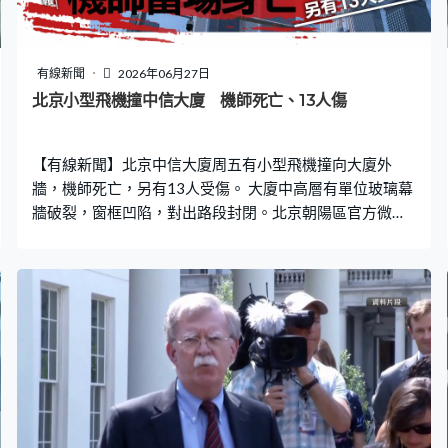
桑切斯下台的無約束力決議，但桑切斯強調明年的大選不
會提前，並要放眼未來。桑切斯：「真正重要的不是我們
已有不少成就，而是向前展望的雄心，實現我國從未有的
有線新聞
2026年06月27日
變革年代，所以我們的政策跨越2027年，我們展望2030
北京小型飛機撞中信大廈 機師死亡、13人傷
年的西班牙，其時經濟為人民服務，以競爭力為基礎，但
社會亦更公平和可持續，80%電力來自可再生能源，成為
【有線新聞】北京中信大廈周五有小型飛機撞向大廈外
供應我國的廉宜能源，以工作維生而非
牆，機師死亡，另有13人受傷。 大廈中高層有單位玻璃幕
牆破裂，窗框凹陷，對出路段封閉。北京朝陽區官方微信
通報，證實周五傍晚近六時，一架「單發雙座輕型運動航
空器」飛行期間撞向朝陽區東三環附近一座高層建築。機
上只有一名機師，已經死亡，另有13人受傷，正在全力救
治，主管部門正調查事件。