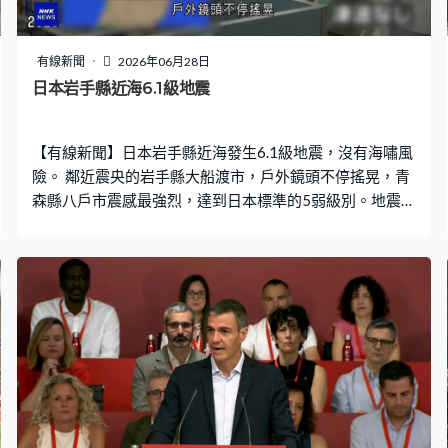
有線新聞
2026年06月28日
日本岩手縣近海6.1級地震
【有線新聞】日本岩手縣近海發生6.1級地震，沒有海嘯風
險。 鄰近震央的岩手縣大船渡市，戶外鏡頭不停搖晃，青
森縣八戶市震感最強烈，達到日本標準的5弱級別。地震在
清晨5時許發生，震源深度40公里，北海道、秋田等東北
多縣以至關東一帶亦有震感。核電廠沒有異常，首相高市
早苗下令官員盡快掌握災情。岩手縣外海周四發生7.2級地
震，逾10人受傷。