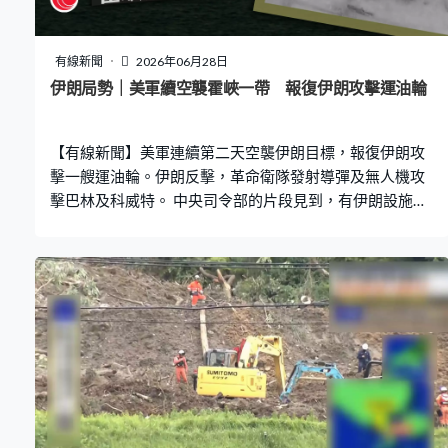
有線新聞
2026年06月28日
伊朗局勢｜美軍續空襲霍峽一帶 報復伊朗攻擊運油輪
【有線新聞】美軍連續第二天空襲伊朗目標，報復伊朗攻
擊一艘運油輪。伊朗反擊，革命衛隊發射導彈及無人機攻
擊巴林及科威特。 中央司令部的片段見到，有伊朗設施遭
炮火攻擊後爆炸起火。美軍出動戰機轟炸伊朗霍爾木茲海
峽一帶10個目標，報復伊朗以無人機攻擊一艘駛經霍爾木
茲海峽懸掛巴拿馬旗的運油輪，船上載有逾2百萬桶原油。
霍士新聞引述美國官員指，攻擊規模比前一天大，行動已
結束。 伊朗傳媒指，在霍爾木茲海峽沿岸的錫里克島及格
什姆島發生爆炸，有通訊塔及村莊遇襲。