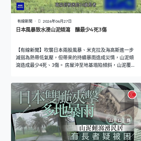
有線新聞
2026年06月27日
日本風暴致水浸山泥傾瀉 釀最少4死3傷
【有線新聞】吹襲日本兩股風暴、米克拉及海高斯進一步
減弱為熱帶低氣壓，但帶來的持續暴雨造成災情，山泥傾
瀉造成最少4死、3傷。 房屋沖至地基塌陷傾斜，山泥覆蓋
差不多半層民居，當局出動起重機協助挖走山泥。在山口
縣平尾町2周五晚有山泥傾瀉湧入民居，屋內3人受傷送
院。救援人員周六下午再找到被困的74歲長者，送院後證
實不治。 兩股風暴一路北移，日前地震的千葉亦降下暴
雨，汽車濺起積水至車頂高度，甚至在水中動彈不得。千
葉東北部近海的銚子市，有約20米長護欄和堤圍損毀。在
較南面的地區，逐漸遠離風暴的和歌山橋本市，一處15米
高、10米闊的山坡受損；再向南一些的四國愛媛西條市，
有3人懷疑玩滑浪板時遭洪水沖走，其中兩人死亡，另一人
則沒有大礙，他們穿了救生衣但最終仍要救援人員協助。