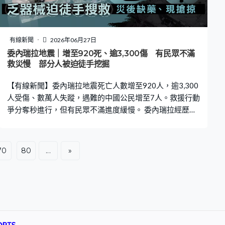
有線新聞
2026年06月27日
委內瑞拉地震｜增至920死、逾3,300傷 有民眾不滿
救災慢 部分人被迫徒手挖掘
【有線新聞】委內瑞拉地震死亡人數增至920人，逾3,300
人受傷、數萬人失蹤，遇難的中國公民增至7人。救援行動
爭分奪秒進行，但有民眾不滿進度緩慢。 委內瑞拉經歷過
百年來最強地震後，重災區北部的拉瓜伊拉多幢住宅大樓
夷為平地，救援人員和民眾把握救人黃金72小時，爭分奪
秒在廢墟搜索生還者。不少民眾不滿政府救災進度緩慢，
70
80
...
»
未有提供重型器械，被迫徒手挖掘，又提醒協助救災的義
工要自備鋤頭和鏟等工具。 墨西哥、阿根廷和巴西等多國
救援隊伍陸續啟程，參與搜救工作。薩爾瓦多救援人員帶
同裝備到一幢9層高的坍塌大樓搜救被困的15歲女孩，稱
有信心突破障礙將她救出。 委內瑞拉周三接連發生兩次7
級以上地震，過千幢建築物及基建受到不同程度破壞，傷