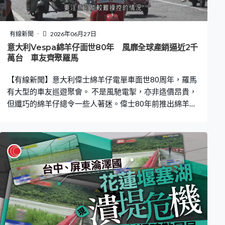
有線新聞
2026年06月27日
意大利Vespa綿羊仔面世80年 風靡全球產銷逼近2千
萬台 車友齊聚羅馬
【有線新聞】意大利偉士綿羊仔電單車面世80周年，羅馬
有大型的車友巡遊聚會。 不是風馳電掣，亦非造價昂貴，
但纖巧的綿羊仔總令一些人著迷。偉士80年前推出綿羊
仔，令這款電單車和駕駛文化全球流行。1953年《金枝玉
葉》，即「羅馬假期」電影中，格力哥利帕和柯德莉夏萍
也是像這樣騎著綿羊仔穿梭羅馬各地。 當年推出的綿羊仔
是二戰後百廢待興的產物，在一名飛機廠商老闆與工程師
合作下面世。根據引擎發出的聲響，以意大利文中黃鋒
Vespa命名，即偉士牌。約十年後便在全球產銷約100萬
台，到現時已逼近2,000萬台。 綿羊仔文化可能亦來自某
些人對它的安全感，不過有汽車和駕駛專家提醒，雖然綿
羊仔在人體工學設計上較其他電單車安全，但亦要留意其
安全風險，如重心偏低、偏後、輪胎細窄，在入彎位及起