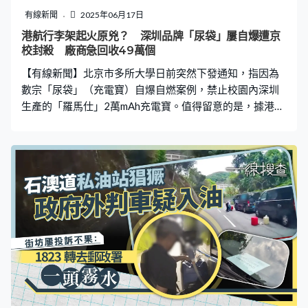
裝，很多人乾脆開著三輪車一趟一趟來。他攔住幾個村民
有線新聞
2025年06月17日
質問為甚麼來偷，不料竊賊卻振振有詞地表示「這是你們
港航行李架起火原兇？ 深圳品牌「尿袋」屢自爆遭京
地裡剩下不要的，我來撿一點」。 警：人太多沒辦法 網
校封殺 廠商急回收49萬個
民：誰敢去做生意 曾姓承包商指控當地公安一開始以「法
【有線新聞】北京市多所大學日前突然下發通知，指因為
不責眾，人太多了，我們
數宗「尿袋」（充電寶）自爆自燃案例，禁止校園內深圳
生產的「羅馬仕」2萬mAh充電寶。值得留意的是，據港航
尿袋起火最新調查公布，當日肇事品牌正正就是「羅馬
仕」。生產商於本月16日宣布回收旗下三款「尿袋」，承
認存在燃燒風險。 多校現案例 列熱賣榜、港可網購 內地
「正在新聞」報道，多所北京高校保衛處近日下發通知，
接到北京市教育委員會提醒，近期發現2萬mAh羅馬仕牌充
電寶在充電時，相較其他品牌型號更容易發生爆炸現象。
有北京聯合大學職員證實，校內近期有過該品牌充電寶自
爆自燃，消防部門提醒指中國傳媒大學那邊也有案例，
「處理時需扔到有害垃圾桶裡」。 涉事的羅馬仕2萬mAhh
的充電寶，名列網購平台手機行動電源熱賣榜，價格在人
民幣100元左右，宣傳稱可攜帶上飛機，本港消費者也能
網購買得。不過有使用者反映充電寶曾發生爆炸，「早上6