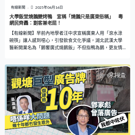
大量點狀上皮損傷。 角膜大量點狀損傷 需要時間恢復 陳
有線新聞
2025年06月16日
翔熙解釋，膠水凝固後附著眼皮和角膜表面，在前期處理
大學飯堂燒鵝變烤鴨 宣稱「燒鵝只是廣東俗稱」 粵
時不可避免地會對角膜造成損傷，而502膠水含有化學物
網民齊轟：劏客兼老屈！
質，具有刺激性，其化學反應也加重眼部損傷。這種損傷
【有線新聞】早前內地學者汪中求宣稱廣東人用「滾水淥
需要時間來恢復，目前已制定藥物治療方案，
碗筷」讓人感到噁心，引發飲食文化爭議，湖北武漢大學
醫新開業名為「鵝饗廣式燒鵝飯」不但指鴨為鵝，更友情
提示直指「燒鵝只是烤鴨的廣東俗稱」，再度引起許多廣
東人憤怒，怒斥店方虛假宣傳，「卻把屎盆子扣在廣東頭
上」。 招牌燒鵝半隻45元 當地半隻鴨僅賣廿多元 內地傳
媒報道，這家新開業燒鵝飯檔口的「招牌燒鵝」定價45元
半隻，並「溫馨地」貼了一張友情提示，指「燒鵝飯為廣
東地區俗稱，實際食材為烤鴨制作」。據了解，如果食材
實際上是烤鴨的話，依當地物價，「那20多塊就有半隻
了」，因此有消費者認為涉嫌虛假宣傳，利用「燒鵝」名
稱抬高價格，實則降低成本。 報道指，這20個字引發許多
廣東網友抗議，因為根本就沒有這樣的「廣東俗稱」，廣
東的燒鵝飯也不可能會用烤鴨來制作。有報道鄧述在珠海
開燒鵝店的老闆明言，「鵝是鵝，鴨是鴨，怎麽能拿鴨來