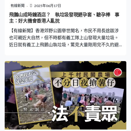
有線新聞
2025年06月17日
飛鵝山成時鐘酒店？ 執垃圾發現避孕套、驗孕棒 事
主：好大機會香港人亂抌
【有線新聞】香港郊野公園舉世聞名，市民不用長途跋涉
也可親近大自然，但不時都有義工隊上山發現大量垃圾。
近日就有義工上飛鵝山執垃圾，驚見大量剛用完不久的避
孕套，甚至有驗孕棒，慨嘆如同時鐘酒店，更直言「好大
機會係香港人亂咁抌」。 六人共執足五袋 「好似禽獸咁
周圍抌」 涉事網民在網上表示，三號風球當天上山執垃
圾，「搞邊科又咁多避孕套呢」，而且驗孕棒都有，雖然
未知是否用過，但他也戲言「不過恭喜你，得一條線冇
BB」，又表示「其實我二月已經執咗好多個（避孕套），
跟住今日有好多新鮮滾熱辣！真心都幾核突」 此外事主一
行六人當天亦執到過千支煙頭、無數咁多垃圾，「六個
人，五大袋垃圾，飛鵝山究竟係時鐘酒店呀？定係美食廣
場，亦或者垃圾堆填區？」，又形容「真係好誇張，簡直
好似禽獸咁樣，紙巾水樽零食包裝避孕套，就係嗰範圍裏
面周圍抌，一啲都唔似文明人」。 網民歸咎內地客 事