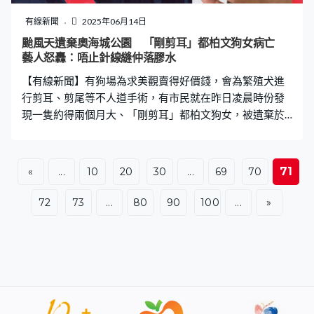
shimmer longwear luminous liquid eyeshadow $330 法國
sisley 植物采護眼影液 Ombre Éclat Li
有線新聞
2025年06月14日
颱風天遺棄奧海城公園 「剛剪耳」都柏文狗女病亡
藝人怒轟：唔止針線縫仲落膠水
【有線新聞】有狗場為求美觀賣得好價錢，會為繁殖犬進
行剪耳、剪尾等不人道手術，有市民就在昨日凌晨時份發
現一隻約得兩個月大、「剛剪耳」都柏文狗女，被遺棄於
奧海城公園凳底，最終因為感染犬小病毒腸炎不治。狗女
不但雙耳被人為修剪，而且更被人用針線、膠水固定在紙
杯上，引發網民震怒，要求追查出涉事的狗場。 感染犬小
71
«
...
10
20
30
...
69
70
病毒腸炎 剛送院檢查便斷氣 據接收狗女的「520浪浪加
油站」專頁，狗女於凌晨約四時被發現，當時狂風暴雨下
72
73
...
80
90
100
...
»
「匿咗喺凳底」，懷疑遭繁殖場遺棄，而且出現肚痾、脫
水狀況，「想問一問呢啲繁殖場幾時先至肯收手？有病就
將啲狗掉咗出嚟係咪黐孖筋啊！發現呢隻BB嘅時候呢，佢
個頭仲係有個紙杯喺上邊」。 狗女其後送到獸醫診所檢查
時，突然間體溫急劇下降，很快便斷氣，檢查證實因感染
犬小病毒腸炎致命，「中咗細小，轉頭會出埋狗瘟嗰個報