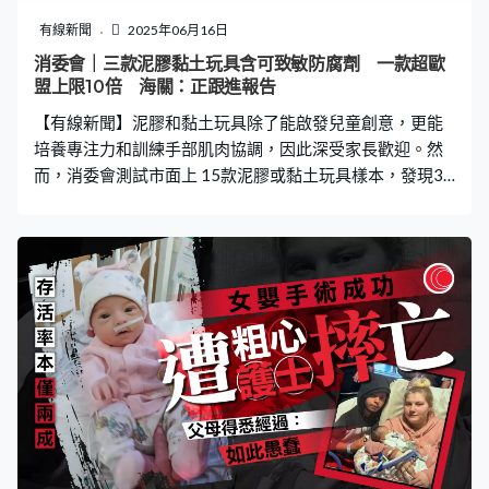
衡 獸醫：幸尾骨較完整 據杭州獸醫徐順達表示，從圖片
有線新聞
2025年06月16日
看松鼠的尾骨較為完整，被拽掉的是尾部的皮毛，「這種
消委會｜三款泥膠黏土玩具含可致敏防腐劑 一款超歐
情況下，如能及時對創口進行清理，並讓松鼠在幹凈的環
盟上限10倍 海關：正跟進報告
境中長出部分皮毛，避免感染，那麽基本沒有生命危
【有線新聞】泥膠和黏土玩具除了能啟發兒童創意，更能
險。」他指松鼠尾巴具有輔助跳躍、保持平衡等
培養專注力和訓練手部肌肉協調，因此深受家長歡迎。然
而，消委會測試市面上 15款泥膠或黏土玩具樣本，發現3
款樣本含有兩種可致敏防腐劑CMIT及MIT，檢出量均高於
歐盟上限，其中1款樣本甚至較上限高逾10倍，測試結果
已交予海關跟進。而海關回應消委會時表示，現正研究和
瞭解相關檢測報告，作出適當跟進行動。 15款樣本售價由
12元至128元不等，當中有5款樣本沒有以中或英文標示適
用年齡，另有3款標示適用年齡為1歲或以上至2歲或以
上、1款標示適用年齡為4歲或以上，其餘6款樣本則標示
適用年齡為3歲或以上。15款樣本中，有10款樣本的總評
獲4.5分或以上，包括「孩之寶」培樂多Play-Doh（4
色）。 總評5分樣本： 品牌 產品名稱及描述 大約零售價 聲
稱原產地 莫拉 MÅLA 泥膠Modelling Dough 80493668 (6