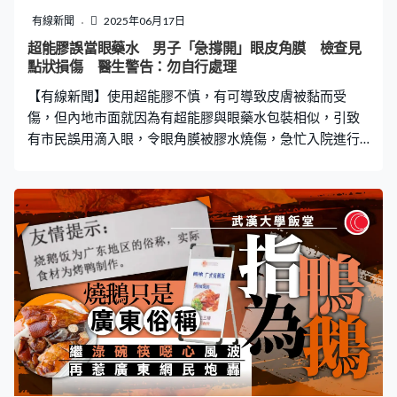
少車尾印有「南無阿彌陀佛」字眼，有街坊更發現車內載
有線新聞
2025年06月17日
有20至30個藍色桶。他又說，自己曾親眼目睹兩名男子使
超能膠誤當眼藥水 男子「急撐開」眼皮角膜 檢查見
用電泵入油，質問對方時卻遭粗言穢語辱罵。 明目張膽路
點狀損傷 醫生警告：勿自行處理
邊入油 政府外判車疑涉案 記者於傍晚6時許到達歌連臣
【有線新聞】使用超能膠不慎，有可導致皮膚被黏而受
角道西灣墳場對出，當時已有八、九輛輕
傷，但內地市面就因為有超能膠與眼藥水包裝相似，引致
有市民誤用滴入眼，令眼角膜被膠水燒傷，急忙入院進行
沖洗和用藥後，一周仍未恢復，需要進一步針對性治療。
眼皮角膜瞬間緊黏 視力模糊不清 據極目新聞報道，男事
主因為感覺眼睛乾澀，想滴眼藥水緩解，怎料誤拿「502
膠水」直接滴進右眼，瞬間就感到眼皮和角膜被緊緊黏在
一起，隨即右眼紅腫、視力模糊不清。他用左眼仔細看看
眼藥水瓶，才發現滴用的「眼藥水」是超能膠，而原因是
502膠水瓶子與眼藥水瓶子很相似。 報道指事主強行將粘
黏的眼睛分開後，趕到醫院就診，但眼角膜已被膠水燒
傷。醫生當時為他進行了清洗，並給予藥物對症治療。然
而經過一星期恢覆，事主仍感覺眼睛異物感明顯，遂前往
眼科醫院尋求進一步治療。副主任醫師陳翔熙檢查後發
現，其右眼球結膜充血水腫明顯，角膜渾濁，角膜表面有