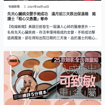
色) $42.9 意大利 Jar Meló Super Soft Modelling Dough (6
色) $128 中國 Carioca Baby Do Modelling Dough (8色)
有線新聞
2025年06月16日
$89 中國 Dais
先天心臟病女嬰手術成功 滿月前三天跌出保溫箱 揭
護士「粗心又愚蠢」奪命
【有線新聞】美國日前發生一寫讓人心碎的醫療意外，一
名有先天心臟疾病、存活率僅得兩成的女嬰，手術成功擊
退病魔後，卻在得知出院日期的三天後，由於護士的粗心
大意，意外跌出保溫箱摔落地面。父母得知事發經過，不
禁在網上發文大嘆院方「粗心又愚蠢」。 先天左心室異
常 存活機率只有20% 據美國傳媒報道，事發在俄亥俄州
哥倫布市的全國兒童醫院（Nationwide Children’s
Hospital），出生於3月4日女嬰Ellieana Peyton診斷出患
有心肌病，導致左心室異常細小，同月12日就接受了手
術，手術很成功，術後在新生兒加護病房（NICU）住了近
兩週接受觀察，原本獲准將於5月份出院，卻不幸在出世第
22天發生意外。 「她本來就只有20%的存活機率，但這家
醫院竟然對一個新生兒如此粗心大意、如此愚蠢。」女嬰
母親在網上寫道，事發當日（26日）她與丈夫只是抽空回