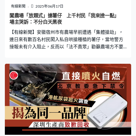
主：唔好企得咁高 帖文吸引不少網民留言，大讚「這一項
有線新聞
2025年06月17日
活動好有意義呀」，但當中有人歸咎於內地旅客，形容事
闖農場「放題式」搶薯仔 上千村民「我來撿一點」
主「又服務大陸人」，事主則回應雖然垃圾不少是內地產
場主哭訴：不分白天黑夜
品包裝，「但係今次唔好企得咁高」，因為是次「好大機
【有線新聞】安徽宿州市有農場早前遭遇「集體搶劫」，
會係香港人亂咁抌」，又反駁「你唔好亂講野混淆咗
連日來有數百名村民闖入私自哄搶種植的薯仔，當地警方
接報未有介入阻止，反而以「法不責眾」勸籲農場方不要
追究，事件引起社會關注後，驚動上級介入。 搶奪尚未收
成薯仔 村民：你們剩下不要的 據內地傳媒報道，涉事解
集鎮曾姓農場承包商表示自6月10日起連續四天，每天約
有500名村民手持袋子、鋤頭等工具，湧入農場搶奪尚未
收成完畢的薯仔，保守估計每日被搶走約20萬斤（10萬公
斤），累計損失將近100萬斤（50萬公斤）。按照每斤批
發價0.6元計算，經濟損失約人民幣60萬元，「我們原本預
計一畝地能收3噸土豆，目前才收了1噸就遭到哄搶。」
「不分白天黑夜，每天有幾百甚至上千人次到地裡挖土豆
（薯仔）。我們過去驅趕，人家也不理睬，最多是丟下土
豆，轉身換個地方繼續挖。」到了6月10日以後情況變得
愈來愈嚴重，從偷變成搶，曾姓承包商表示除了用麻袋