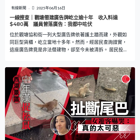
冒充鵝？鵝那麽貴，消費者又不傻」。另有網友指「在武
有線新聞
2025年06月16日
漢的好幾家小餐館，全都是燒鵝變燒鴨」。 網民重提「鼠
一線搜查｜觀塘僭建廣告牌屹立逾十年 收入料達
頭鴨頸」事件 嘲鴨肉又名鼠肉 廣東網民批評店方將燒鵝
$480萬 議員曾落廣告：我都中咗伏
與燒鴨混為一談，無異於挑戰飲食文化的底線，「自己做
位於觀塘協和街一列大型廣告牌依著護土牆而建，外觀如
了爛事，虛假宣傳，卻把屎盆子扣在廣
同巨型貨櫃，屹立當地十多年。然而，經居民查詢證實，
這座廣告牌竟是非法僭建物，卻至今未被清拆。 居民投訴
無果 廣告牌屹立不倒 家住附近的蔡先生向《一線搜查》
表示，早在三、四個月前已向屋宇署查詢，確認該廣告牌
為僭建物，當時署方稱已跟進處理。然而，數月過去，廣
告牌依然存在，毫無拆除跡象。《一線搜查》以市民身份
再次聯繫屋宇署，職員回應指，處理僭建物需由大廈業主
立案法團自行負責，「唔應該話下下出動政府部門幫佢處
理，因為始終香港太多僭建物，好難話一發現僭建物就出
命令，我哋要排住隊做。」 翻查網上街景圖顯示，該廣告
牌早在2009年3月已存在，當時尚未出租。數月後，陸續
有護老院、旅行社等租用廣告位，近年廣告種類更趨多元
化，涵蓋多個行業。 廣告公司租用近20年 收入估計達
480萬 廣告牌位於協和街，業權屬於月華街一大廈，至於