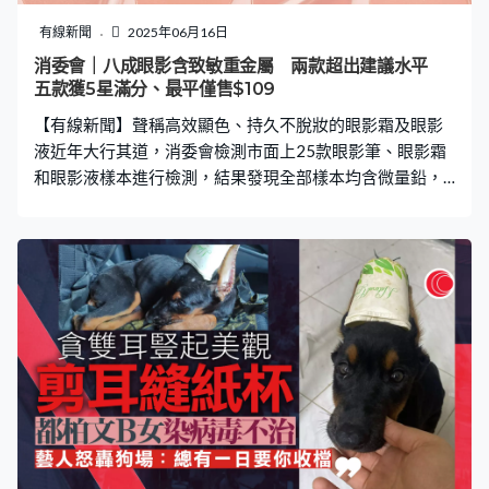
家洗個澡，就接獲院方噩耗，「醫院的護士把線路掛在我
女兒身上的監測儀器放進口袋裡，然後忘記了，當護士離
有線新聞
2025年06月16日
開時，女兒就被線路拖下了床」。 頭撼地腦出血 母：只
消委會｜八成眼影含致敏重金屬 兩款超出建議水平
是回家洗個澡 女嬰被拖出保溫箱摔落地面，因頭骨骨折出
五款獲5星滿分、最平僅售$109
現腦出血，最終於3月3
【有線新聞】聲稱高效顯色、持久不脫妝的眼影霜及眼影
液近年大行其道，消委會檢測市面上25款眼影筆、眼影霜
和眼影液樣本進行檢測，結果發現全部樣本均含微量鉛，
當中兩款更檢出砷。另外，逾八成樣本檢出可能致敏的重
金屬，當中兩款更超出建議水平。 25款樣本中，有15款標
榜妝效可以維持數小時至24小時不等。樣本售價介乎每支
或瓶60元至360元不等；若以每克（或毫升）計，售價由
15元至211元不等，相差達13倍，當中又以筆狀產品樣本
的售價最高，每克平均約為160元。樣本中，有5款總評獲
滿分5分，當中「excel」的柔滑亮彩眼影筆僅售109元。
總評5分樣本： 品牌 產品名稱 大約零售價 聲稱來源地
excel 柔滑亮彩眼影筆 Gleam On Fit Shadow $109 日本
LAURA MERCIER 鑽光幻魅眼影筆 Caviar Stick Eye Color
$305 美國 GIORGIO ARMANI 薄紗眼影液 eye tint