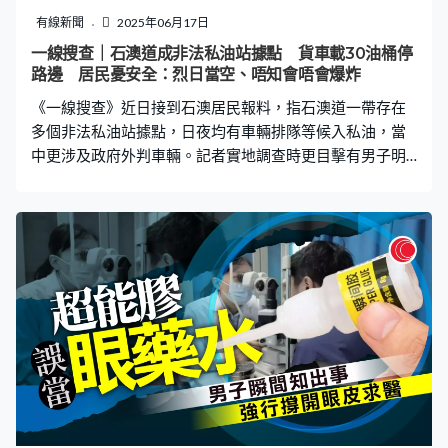
點鐘直接被火噴醒！真的很嚇人，充電寶直接爆炸了，還
有線新聞
2025年06月17日
以為大品牌不會有這種安全隱患，以後千萬不要買羅馬仕
一線搜查｜石澳道成非法私油站據點 貨車載30油桶停
的了」，有人留言稱「別用了，就是這款，在學校剛
路邊 居民憂安全：烈日當空、唔知會唔會爆炸
炸」。報道引述羅馬仕旗艦店專員稱正在核查，因關乎品
《一線搜查》近日接到石澳居民報料，指石澳道一帶存在
牌商譽已由法務部門跟進。 調查揭熱
多個非法私油站據點，日夜均有車輛排隊等候入私油，當
中更涉及政府外判車輛。記者實地調查時更目擊有男子明
目張膽在路邊入油，有街坊擔憂有安全隱患，又指曾多次
投訴及報警但不果，促請相關部門採取行動，杜絕非法私
油站的運作。 私油站據點遍布石澳道 街坊憂安全隱患 據
街坊報料，石澳道有多個非法私油站據點，集中在停車場
及避車處，由歌連臣角道、西灣墳場對出，去到石澳道、
爛泥灣避車處，一直去到石澳泳灘停車場，單是石澳道就
至少有三個地方是入油大本營。而《一線搜查》記者實地
視察，發現這些地點經常有多輛輕型貨車停泊，車窗全被
封閉，部分以報紙或遮光板遮擋，車內物品難以窺探。而
多輛車尾印有「南無阿彌陀佛」字樣，識別度極高。 街坊
張先生表示，自今年年初起發現非法私油活動，每逢周五
便有多輛輕型貨車停泊在停車場，星期一始駛走，當中不