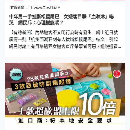
廣告牌的營運則由觀塘一間廣告承辦商負責。公司職員表
有線新聞
2025年06月16日
示，廣告牌位置由大廈業主出租，租約已近20年。根據公
中年男一手扯斷松鼠尾巴 女遊客目擊「血淋淋」嚇
司報價單，協和街該幅牆設有五個廣告位，每位月租4,000
哭 網民斥：心理變態嗎？
元，製作及安裝噴畫另收4,000元。若廣告位長期出租，估
【有線新聞】內地遊客不文明行為時有發生，網上近日就
計20年總收入可高達
廣傳一則「杭州西湖石刻有人拔斷松鼠尾巴」帖文，引起
網民討論。有目擊過程女遊客直斥肇事者可惡，邊說邊冒
出眼淚。 目擊者：松鼠尖叫 男子手拿半截尾巴 該發帖者
表示，事發於6月10日中午，她和朋友在景區「西湖石
刻」旁目擊該男子行為，「當時，我們看到一名男子也在
看松鼠，他在地上撿了一小截玉米吸引其中一只松鼠，並
試圖摸它。」她表示和朋友在原地拍照時，忽然聽到松鼠
發出尖銳的叫聲，然後就看到了驚悚一幕，那名男子手拿
著松鼠的半截尾巴。 「我們身旁有人說，就是他把松鼠的
尾巴拽掉了。我朋友馬上出聲制止，他很快走掉了。」她
說，松鼠受傷後逃回了樹上，她拍下了事發後的照片和視
頻，可見半截尾巴被棄在地上，而爬回樹上的松鼠尾部血
淋淋的，「牠好像平衡感不是很好了，感覺歪歪扭扭。真
的是太可惡了，虐待動物真的是……唉！」 尾巴輔助跳躍平