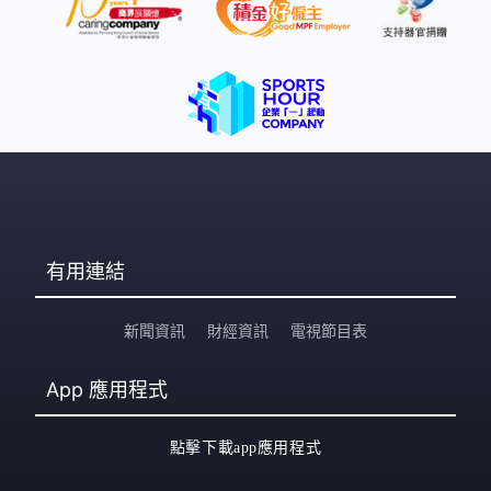
告，而家我哋都通知咗善终公司嗰邊，亦都叫咗醫生幫
『刀B』（都柏文BB）拆咗個紙杯佢，唔希望刀B走嘅時候
帶埋個紙杯走」。該專頁指遺棄位置附近有閉路電視，已
經報警希望找出遺棄者。 藝人裕美拍片冀廣傳 將肇事者
繩之於法 事件在網上引起關注，藝人裕美亦拍片講述事
件，指她的義工團隊參與救助。她表示很
有用連結
新聞資訊
財經資訊
電視節目表
App
應用程式
點擊下載app應用程式