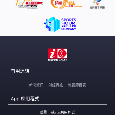
程」，也有人擔心兩者混用會引發病菌傳播，「重點不是
酒店工作人員或配送失誤，而是酒店和醫院布草混合洗
滌，想想都恐怖！」、「現在住賓館怕床上不乾淨，怕水
壺不乾淨，怕浴巾不乾淨，怕偷拍」、「發現就是第一
例，沒發現就是不知道多少例了，你還敢保證沒問
題？」。 業界指醫院規定嚴格 布草絕不能混合洗滌 記者
以旅客身份
有用連結
新聞資訊
財經資訊
電視節目表
App
應用程式
點擊下載app應用程式