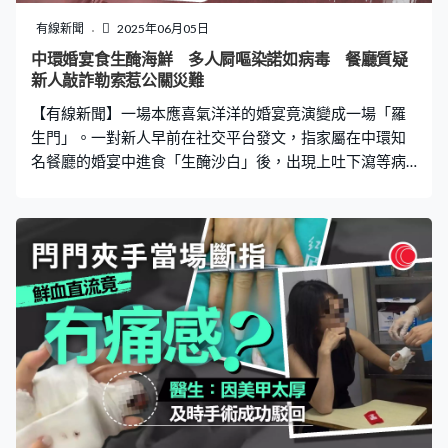
證實含有氧化砷（即俗稱砒霜），警方前往蛋糕店
「Menina Trufa」調查，店主表示的確有客人買過蛋糕帶
有線新聞
2025年06月05日
走，但外送並非由蛋糕店負責。警方翻查閉路電視鎖定外
中環婚宴食生醃海鮮 多人屙嘔染諾如病毒 餐廳質疑
送員身份，對方提供寄件人地址，居然是死者的閨密。肇
新人敲詐勒索惹公關災難
事少女承認在網上以80元巴西雷亞爾（約111港元）購買
【有線新聞】一場本應喜氣洋洋的婚宴竟演變成一場「羅
砒霜，投毒並寫好
生門」。一對新人早前在社交平台發文，指家屬在中環知
名餐廳的婚宴中進食「生醃沙白」後，出現上吐下瀉等病
徵，並確診諾如病毒。事件在社交平台隨即引起熱議，惟
餐廳老闆娘否認病毒與餐廳有關，並威脅控告事主誹謗，
雙方各執一詞，互指對方不公。 婚宴後10人中毒 事主指
「生醃沙白」惹禍 據事主在社交平台發文透露，上月初在
香港簽紙結婚後，一行15人到中環知名餐廳「好酒好蔡」
舉行婚禮午宴，當中包括其香港家人及來自澳門的夫家親
友，席間享用包括「生醃沙白」在內的多道菜品，總花費
約33,000多元。詎料，宴會後兩日，10名親屬出現上吐下
瀉症狀，部分人更因嚴重脫水需緊急入院。衛生署其後在4
名患者的糞便樣本中檢出諾如病毒，並確認所有患者均曾
食用過「生醃沙白」。 事主表示，初時餐廳經理態度良