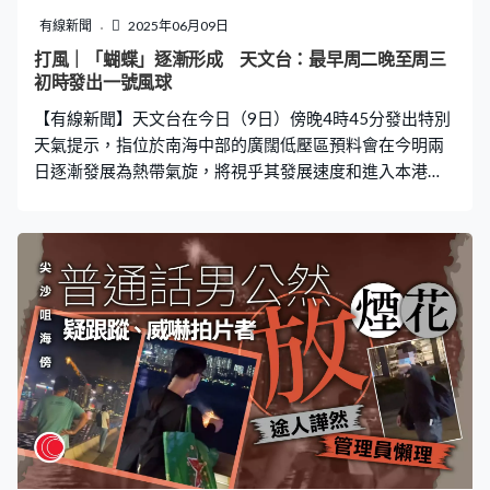
發，事件再次重演。Peter直言：「有冇搞錯，垃圾站唔可
有線新聞
2025年06月09日
以丟垃圾，咁垃圾站用嚟做乜？我哋又係見到呢幾架車，
打風｜「蝴蝶」逐漸形成 天文台：最早周二晚至周三
又係泊喺嗰度，你垃圾站攞嚟泊車呀？」 《一線搜查》攝
初時發出一號風球
製隊於5月中一連四日到垃圾站視察，發現每日均有車輛停
【有線新聞】天文台在今日（9日）傍晚4時45分發出特別
泊，當中一輛貼有
天氣提示，指位於南海中部的廣闊低壓區預料會在今明兩
日逐漸發展為熱帶氣旋，將視乎其發展速度和進入本港
800公里範圍的時間，最早在星期二晚（10日）至星期三
初時（6月11日）發出一號戒備信號。 天文台表示，預料
該熱帶氣旋在本周中後期大致移向廣東西部沿岸至海南島
一帶，天文台會視乎其與本港的距離和發展速度，評估是
否需要在星期三稍後至星期四（12日）改發更高熱帶氣旋
警告信號。本港未來一兩日（10日及11日）持續酷熱，但
隨著該熱帶氣旋靠近，本周後期風勢頗大，間中有狂風驟
雨，海有湧浪。 另外，天文台亦再上調本港風力預測，根
據九天天氣預報顯示，本港周末多雲，間中有狂風驟雨，
局部地區有雷暴，當中周五（13日）吹東至東南風5級，
離岸間中6級，高地達7級，至於周六（14日）吹東南風5
級，離岸間中6級，高地達7級。根據蒲福氏風級，7級風