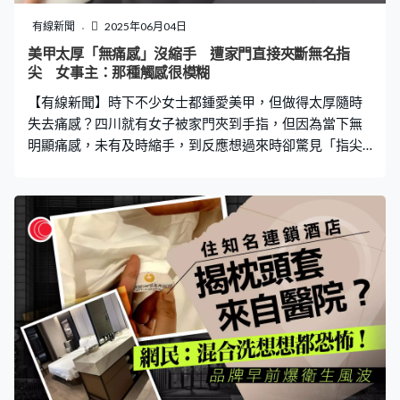
好，然而在衛生署確認諾如病毒感染後，對方態度突變，
更指責事主聯繫食環署及衛生署，連累餐廳被抽查、影響
有線新聞
2025年06月04日
生意。事主澄清自己從未主動聯繫任何政府部門，僅因家
美甲太厚「無痛感」沒縮手 遭家門直接夾斷無名指
人入院，醫院按標準程序上報衛生署及食環署。她強調，
尖 女事主：那種觸感很模糊
自己只是希望餐廳還一個公道，豈料獲餐廳兩位老闆無禮
【有線新聞】時下不少女士都鍾愛美甲，但做得太厚隨時
回覆，甚至威脅控告勒索及誹謗。
失去痛感？四川就有女子被家門夾到手指，但因為當下無
明顯痛感，未有及時縮手，到反應想過來時卻驚見「指尖
掉了」，送院立即進行駁指手術，幸運地保住手指。 家門
夾斷指無痛感 全因美甲太厚所致 據內媒報道，女事主日
前在家被門夾到左手無名指，但當下並無明顯痛感。事主
憶述指感覺到手指碰到了門框，「但那種觸感很模糊，不
像平時那麼清晰尖銳」，等自己反應過來抽手時卻為時已
晚，發現無名指皮膚破裂、大量出血，指尖更當場離斷。
她到四川省骨科醫院求診，需要進行斷指再植手術。主診
醫生估計或因美甲做得太厚，導致手指末梢感知失靈，
「手指末節和指甲下方的區域，是全身神經末梢分布最密
集的部位之一，這裡密布著感知觸覺、壓覺、溫覺和痛覺
的精密『傳感器』，這些『傳感器』，能及時感知潛在危