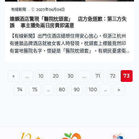
險，並瞬間觸發縮手反射，保護手部免受傷害。」 醫生籲
勿長時間戴 應選輕薄款式 醫生指時下流行的光療甲油
有線新聞
2025年06月04日
膠、水晶甲、延長甲等，相當於在敏感指尖神經末梢上覆
連鎖酒店驚現「醫院枕頭套」 店方急道歉：第三方失
蓋厚厚「絕緣層」，會令手部觸感顯著減弱、痛覺傳導延
誤 事主獲免兩日房費即滿意
遲減弱、手指靈活性受限等。她更指由於患者正好是無名
【有線新聞】出門住酒店總想住得安心放心，但浙江杭州
指受傷，而無名指獨立性相對最差，當指尖感覺因
有連鎖品牌酒店就被女客人時發現，枕頭套上標籤竟然印
有當地醫院名字，懷疑是「醫院枕頭套」，有網民憂慮衛
生問題，「與細菌間接接觸」。 酒店枕頭套現醫院標籤
事主獲免兩天房費 據內媒報道，女事主網上發文指入住杭
州「亞朵酒店」，無意間發現枕頭套標籤印有「杭州禦湘
73
«
...
10
20
30
...
71
72
湖未來醫院」，與酒店本身「亞朵生活」標誌明顯不一
樣，「一開始我以為是和別的飯店混用了，結果仔細一
74
75
...
80
90
100
...
»
看，是醫院」。酒店第一時間幫她換房並減免兩天房費，
女事主自言感到滿意，「酒店出現醫院布草（酒店業用
語，指所有布類用品）本身就是重大失誤，但他們態度很
好，向我出示酒店洗衣液、漂白劑、柔順劑的報告，更讓
洗滌公司發檢測報告。」 事件引發熱議，有網民直指「醫
院作為特殊場所，布草應該有更嚴格的清洗和管理流