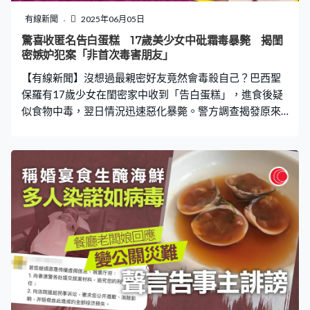
吐露港係唔准用拖網捕魚，我就話點解有咁嘅情況。」 事
有線新聞
2025年06月05日
務律師林志宇指出，在香港有多項條例保護海洋生態及管
驚喜收匿名告白蛋糕 17歲美少女中砒霜毒暴斃 揭閨
制香港漁業的捕魚方式，非漁民垂釣或水塘釣魚需要取得
密嫉妒犯案「非首次毒害朋友」
牌照，船隻出海捕魚亦需註冊及牌照，海洋保護區更全面
【有線新聞】沒想過最親密好友竟然會毒殺自己？巴西聖
禁止捕魚。他續說，漁船若沒有任何註冊而在香港
保羅有17歲少女在閨密家中收到「告白蛋糕」，進食後疑
似食物中毒，翌日情況迅速惡化暴斃。警方調查揭發原來
是死者閨密的精心布局，她當日不但挽留死者在家中過夜
以便「照顧」，更目撃整個中毒過程，其後自白供認並非
首次「對朋友下毒」，全出於嫉妒而想讓對方受點苦。 少
女收外賣蛋糕 食後翌日毒發身亡 據外媒報道，17歲少女
安娜（Ana Luiza）上周六（31日）在同齡閨密家中玩樂，
期間收到一份外送蛋糕，包裝附有匿名情信，寫著「送給
我見過最美的女孩」。安娜未有懷疑吃掉蛋糕，不到一小
時就感到嘔心不適，送院診斷為疑似食物中毒，獲醫生處
方藥物後回家。安娜翌日身體迅速惡化並在閨密家中浴室
摔倒，再次送院時已無生命跡象，死因為心肺驟停。 閨密
網購砒霜投毒 挽留好友過夜目睹全程 涉事蛋糕經化驗後