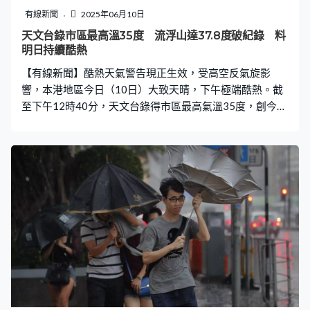
乘坐網約車前往該高校面試，到達校園內後女司機不熟悉
有線新聞
2025年06月10日
路況，加之下雨視線不佳，不慎開入湖中。女司機當時情
天文台錄市區最高溫35度 流浮山達37.8度破紀錄 料
緒緊張，指自己不會游泳，他便迅速報警求救，同時安撫
明日持續酷熱
女司機情緒，並引導女司機一同爬到車外等待救援。 男子
【有線新聞】酷熱天氣警告現正生效，受高空反氣旋影
心急要面試 幸獲職員協助換衣物 救援影片顯
響，本港地區今日（10日）大致天晴，下午極端酷熱。截
至下午12時40分，天文台錄得市區最高氣溫35度，創今年
最高氣溫紀錄。另外，流浮山氣溫更高達37.度，打破該氣
象站自1985年設立以來最高紀錄。 天文台表示，受高空反
氣旋影響，廣東沿岸普遍晴朗及極端酷熱，預料明日（11
日）仍然酷熱，有幾陣驟雨，隨後數天風勢頗大，海有湧
浪。星期五及星期六間中有狂風大驟雨。 另外，天文台表
示，現時位於南海中部的廣闊低壓區會在今日至明早逐漸
發展成熱帶氣旋，並在未來數日大致移向海南島至廣東西
部沿岸一帶，本周後期廣東沿岸會有狂風驟雨及雷暴，風
勢頗大，海有湧浪。該熱帶氣旋隨後會移入內陸，但受活
躍偏南氣流影響，下周初廣東仍有驟雨。