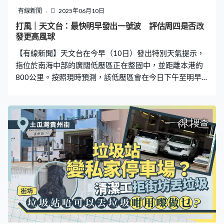
有線新聞
2025年06月10日
打風｜天文台：最快明早發出一號波 評估周四是否改
發更高風球
【有線新聞】天文台在今早（10日）發出特別天氣提示，
指位於南海中部的廣闊低壓區正在整固中，並距離本港約
800公里。按照現時預測，該低壓區會在今日下午至明早
（11日）逐漸發展為熱帶低氣壓，天文台會最早於明早發
出一號戒備信號。 天文台預料該熱帶氣旋在本周中後期大
致移向海南島至廣東西部沿岸一帶，天文台會視乎其與本
港的距離和發展速度，評估是否需要在星期四（12日）改
發更高熱帶氣旋警告信號。隨著該熱帶氣旋靠近，天文台
預料本周後期風勢頗大，間中有狂風驟雨，海有湧浪。 另
外，高空反氣旋會在今明兩日繼續為華南帶來酷熱的天
氣，而高溫亦會在內陸地區觸發驟雨及雷暴。天文台指，
本港地區今日大致天晴，日間酷熱，市區最高氣溫約34
度，新界再高一兩度，但局部地區有驟雨，吹輕微至和緩
東至東北風。