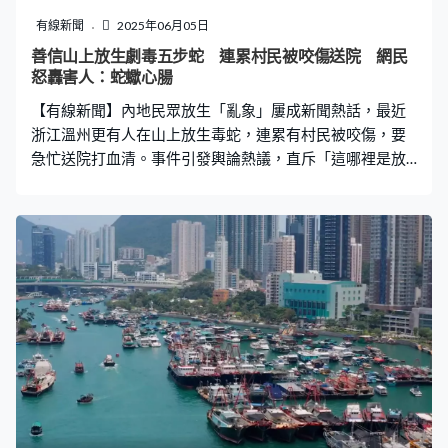
跟蹤自己，直至香港藝術館外始離開。他又坦言擔憂對方
有線新聞
2025年06月05日
身上藏有武器，因此不敢有正面衝突，「我驚佢傻㗎，一
善信山上放生劇毒五步蛇 連累村民被咬傷送院 網民
陣唔知邊度拎把刀仔出嚟插我咪死」、「大癲，呢個世界
怒轟害人：蛇蠍心腸
真係惡就大晒」。 拍片者續說，當時該男子已經點燃第三
【有線新聞】內地民眾放生「亂象」屢成新聞熱話，最近
支煙花，「佢（男子）褲袋仲有支煙花，
浙江溫州更有人在山上放生毒蛇，連累有村民被咬傷，要
急忙送院打血清。事件引發輿論熱議，直斥「這哪裡是放
生，這不是害命嗎？」 山坡種植大量茶樹 村民作業時被
咬 內地傳媒報道，日前有網民發影片反映，有人在蒼南縣
靈溪鎮東陽村的山上放生五步蛇，附近的山坡上種植了大
量茶樹，「村民修剪茶樹、採茶的時候，要是遇到五步蛇
被咬了怎麼辦？」當地村干部表示此前確有外來人員在山
上放蛇，還有村民被咬傷送醫。 據村黨支部書記李明表
示，「因為山上日常沒什麼人，只有個別村民看見」，
「就在幾個月前，我們一位村民下地幹活的時候就被五步
蛇咬傷了。」李明當時陪同送往醫院救治，「先是送到衛
生院，然後轉到縣人民醫院，但醫院沒有蛇毒血清，簡單
處理後趕到永嘉專門看蛇毒的醫院才打上了血清，後面還
住院住了好幾天。」後續會加強關注，一旦發現類似的放