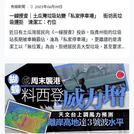
有線新聞
2025年06月09日
一線搜查｜土瓜灣垃圾站變「私家停車場」 街坊丟垃
圾遭拒 清潔工：冇位
近日有土瓜灣居民向《一線搜查》投訴，指貴州街的垃圾
站長期被車輛霸佔，淪為「私家停車場」，更離譜的是清
潔工以「無位置」為由，拒絕居民丟大型垃圾，甚至要求
他們前往數條街外的其他垃圾站棄置，引起居民強烈不
滿。然而問題已持續至少兩年，居民甚至三度向當局投
訴，但情況仍沒改善。 垃圾站變停車場 居民棄垃圾受阻
貴州街的垃圾站位處民居及工廈密集的地區，附近設有停
車位，使用率極高，惟有居民投訴該垃圾站長期被車輛佔
用，質疑有人公器私用。更令街坊不滿的是，當街坊想丟
垃圾時，職員竟以「沒位置」拒絕。 報料人Peter（化名）
表示，問題自2023年他搬入土瓜灣時已存在。他憶述，當
年新居入伙需丟棄舊傢俬，卻被垃圾站職員以「無位置」
為由拒絕，要求他前往土瓜灣室內運動場的垃圾站，甚或
更遠的牛棚垃圾站。惟眼見有私家車停泊在垃圾站，Peter
認為不合理，遂與對方理論。而在數月後，Peter要棄置沙