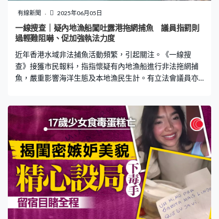
生情況會予以勸阻。 排毒量大攻擊性強 曾有人工飼養予
有線新聞
2025年06月05日
放生 據當地生態保護中心負責人指出，學名尖吻蝮的五步
一線搜查｜疑內地漁船闖吐露港拖網捕魚 議員指罰則
蛇是溫州本土原生物種，過去溫州曾有一批養蛇的企業，
過輕難阻嚇、促加強執法力度
會有人專門去購買人工飼養的蛇「用於放生」，不過在疫
近年香港水域非法捕魚活動頻繁，引起關注。《一線搜
情期間都已被關停。據了解，尖吻蝮為排毒量大、
查》接獲市民報料，指指懷疑有內地漁船進行非法拖網捕
魚，嚴重影響海洋生態及本地漁民生計。有立法會議員亦
指，特區政府雖已實施多項法規保護海洋資源，但執法力
度及罰則成效備受質疑，業界亦促請當局提高罰則並加強
海上巡邏。 疑內地漁船非法拖網捕魚 律師：可拘捕及充
公工具 香港三面環海，地理位置優越，氣候宜人，孕育豐
富海洋生物，漁業曾是本地主要產業之一。然而，自上世
紀80年代起，本港水域漁獲量持續下降，政府為保護海洋
生態，設立本地漁船登記制度，並先後立例禁止使用電
力、拖網等損害海洋生態系統的捕魚作業方式。 不過近年
來，香港水域不時發現有漁船進行各式各樣的非法捕魚活
動。居住在大埔的高先生向《一線搜查》表示，曾於大埔
海濱公園發現有疑似內地漁船從三門仔方向駕近，期間於
吐露港多次落網及收網，「船身編號都唔同，以我所知，