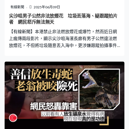
力屬強風程度，平均風速為52至62公里，即達3號風球風
有線新聞
2025年06月09日
力。 天文台昨日（8日）亦發表天氣隨筆，預告該熱帶氣
尖沙咀男子公然非法放煙花 垃圾丟落海、疑跟蹤拍片
旋若形成，將名為「蝴蝶」，又指現時電腦模式普遍預測
者 網民怒斥無法無天
高空反氣旋較強，低壓系統會在本周後期移向海南島至廣
【有線新聞】本港禁止非法燃放煙花或爆竹，然而近日網
東西部沿岸一帶。天
上瘋傳兩段影片，顯示尖沙咀海濱長廊有男子公然違法燃
放煙花，不但將垃圾隨意丟入海中，更涉嫌跟蹤拍攝事件
的市民。事件引起網民關注，紛紛留言譴責有關行為，並
要求警方跟進。 該名網民昨日在社交平台Threads發文，
指在尖沙咀海濱長廊目睹有男子非法燃放煙花，「點解佢
可以係香港放煙花？仲要掉垃圾落海！之後仲要問我做乜
影佢。」根據其上傳的影片可見，一支煙花被斜插在尖沙
咀海濱長廊的圍欄，一名蓄長辮、身穿黑色長袖上衣的男
子背著鏡頭，以打火機點燃煙花，成功後迅速轉身離開。
期間男子發現有人拍攝時，多次回頭以普通話叫道：「不
要、不要、不要拍。」並揮手示意停止。在發現對方未有
停止後，男子更徑直走向拍片者威嚇道：「不要拍，可以
吧？」 長辮男非法燃放煙花 疑跟蹤拍片者 影片雖然到此
結束，不過拍片者在帖文留言中指出，該名男子事後一直