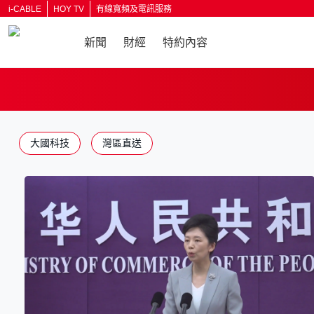
i-CABLE
HOY TV
有線寬頻及電訊服務
新聞
財經
特約內容
返回
大國科技
灣區直送