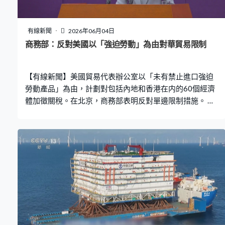
有線新聞
2026年06月04日
商務部：反對美國以「強迫勞動」為由對華貿易限制
【有線新聞】美國貿易代表辦公室以「未有禁止進口強迫
勞動產品」為由，計劃對包括內地和香港在内的60個經濟
體加徵關稅。在北京，商務部表明反對單邊限制措施。 商
務部新聞發言人何咏前：「中方反對各種形式的單邊限制
措施，包括以『強迫勞動』為由對華實施了一系列貿易限
制措施，對此中方已多次表達嚴正立場，我們敦促美方與
中方相向而行，共同維護中美經貿關係穩定。」