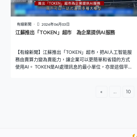
情內容，3人被警方刑事拘留。 抖音又發現有網絡公司公
開推廣、銷售針對抖音的「封禁賬號代解封」、「違規代
舉報」等服務，破壞投訴舉報機制，試圖逃避平台處置。
公司強調平台會嚴肅處置違規內容和賬號，保存證據並上
有線新聞
2026年06月03日
報，今年以來已經配合相關部門拘捕162人。
江蘇推出「TOKEN」超市 為企業提供AI服務
【有線新聞】江蘇推出「TOKEN」超市，把AI人工智能服
務由賣算力變為賣能力，讓企業可以更簡單和省錢的方式
使用AI。 TOKEN是AI處理訊息的最小單位，亦是這個平台
的核心計價方式。過去企業想用AI一般要設立伺服器機
房、買高端顯卡，加上招聘演算法工程師等成本，一年費
用過百萬。 而TOKEN超市背後接駁了三十多家主流模型廠
«
...
10
商，用戶可以一站式運用多種大模型，像水電費一樣按用
量付費，平台希望無論是創業者或小企業都能用到AI。有
企業表示用上TOKEN超市後，研發效率大增八成。 江蘇西
維斯安防科技軟件部主管李濤：「接入TOKEN超市後，公
司軟件開發費用每月不到1萬元，研發和人員的成本大約縮
減了50%，而且開發效率提高了80%。以前覺得在產品裏