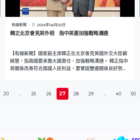
有線新聞
2026年06月02日
韓正北京會見英外相 指中英要加強戰略溝通
【有線新聞】國家副主席韓正在北京會見英國外交大臣顧
綺慧，指兩國要承擔大國責任，加強戰略溝通。 韓正指中
英關係改善符合兩國人民利益，要鞏固雙邊關係良好勢
頭，不斷挖掘新機遇，促進人文交流和民心相通，共同實
踐真正的多邊主義。顧綺慧則表示，英中在經貿投資、人
工智能、綠色發展等領域有廣泛共同利益和合作潛力，英
27
20
...
25
26
28
29
...
40
50
方願意與中方推進落實兩國領導人達成的重要共識，開展
建設性對話和合作。