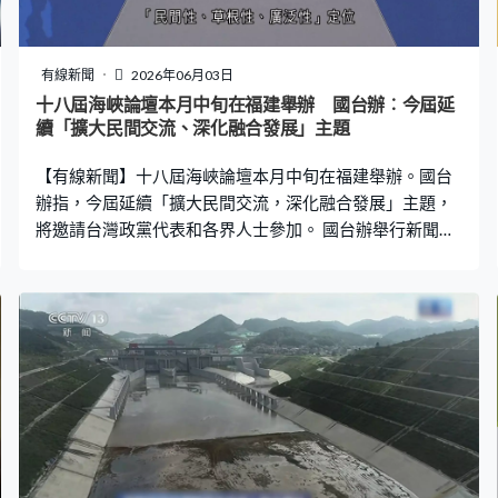
套交通燈配時方案。 系統現時在海淀區19個路口實施，數
據顯示其中13個十字路口，整體車速提升約兩成一，擠塞
指數就下降約一成九。北京中關村科學城管理委員會產業
有線新聞
2026年06月03日
促進二處副處長趙甜蜜：「技術創新點是運用3D建模、空
十八屆海峽論壇本月中旬在福建舉辦 國台辦︰今屆延
間智能、數字孿生等技術，將路面上的交通參與者，包括
續「擴大民間交流、深化融合發展」主題
車輛、行人等進行數字孿生，再通過AI攝像頭對路面的狀
【有線新聞】十八屆海峽論壇本月中旬在福建舉辦。國台
況進行實時精準的捕捉，再利用人
辦指，今屆延續「擴大民間交流，深化融合發展」主題，
將邀請台灣政黨代表和各界人士參加。 國台辦舉行新聞發
布會，發言人朱鳳蓮公布，十八屆海峽論壇將於本月中旬
在福建舉辦，主會場設於廈門，其中在13日將舉辦論壇大
會。朱鳳蓮：「本屆論壇堅持『民間性、草根性、廣泛
性』定位，延續『擴大民間交流，深化融合發展』主題，
設置基層交流、青年交流、文化交流」、經濟交流四大板
塊58項活動，將邀請台灣有關政黨代表，以及工會、青
年、婦女、民間信仰、農漁水利、文化旅遊、衛生健康，
工商金融等各界人士參加。」 被問到日本與菲律賓啟動專
屬經濟區與大陸架劃界談判，朱鳳蓮強調，日菲擬劃界海
域位於台灣以東，已嚴重侵害中國海洋權益，嚴重違反國