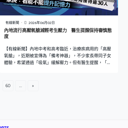
徵，發射激光。」 團隊用了3年時間做出產品原型，又搭
建專業蚊蟲測試實驗室，不斷進行試驗。產品配備了安全
機制，當檢測到人或寵物靠近時激光會即時自動關閉，確
保安全，適用於室內、花園、營地等場景。 針對安全性問
有線新聞
2026年06月02日
題，公司回覆查詢時指，產品已通過國際權威機構認證，
內地流行高壓氧艙減輕考生壓力 醫生提醒保持審慎態
這些認證將在七、八月陸續完成，目前公司已接到海外訂
度
單，正準備量產，稍後會有進一步公開及宣傳。
【有線新聞】內地中考和高考臨近，治療疾病用的「高壓
氧艙」，近期被宣傳為「備考神器」，不少家長帶同子女
體驗，希望通過「吸氧」緩解壓力。但有醫生提醒，「高
壓氧艙」並非普通的保健項目，要保持審慎態度。 在江西
永豐縣人民醫院的高壓氧治療中心，不少應屆考生在醫護
指導下，學習吸氧的流程。這裡啟用不到兩星期，已接待
60
...
»
超過30名考生。有家長指，早前通過社交媒體了解到，高
壓氧艙可能有舒緩身心作用，所以特意前來試一試。學生
家長王女士：「學習壓力比較大，記憶力有點下降，就過
來讓孩子體驗一下高壓氧艙，看能不能提升一下他的記憶
力。」 有學生體驗高壓氧艙後指，疲勞感明顯減輕。楊同
學：「過程就是很安靜，沒有甚麼不舒服，出來感覺整個