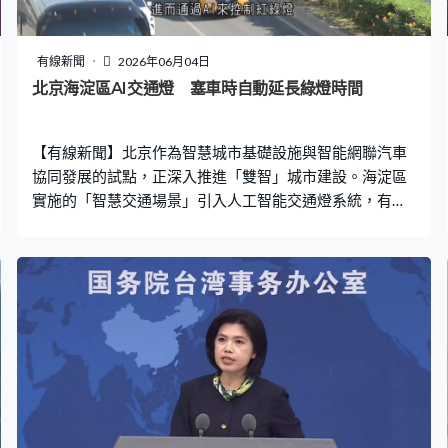
有線新聞
2026年06月04日
北京海淀區AI交通燈 塞車時自動延長綠燈時間
【有線新聞】北京作為智慧城市基礎設施與智能網聯汽車
協同發展的試點，正深入推進「雙智」城市建設。海淀區
實施的「智慧交通場景」引入人工智能交通燈系統，有效
提升車輛流量，紓緩塞車情況。 在北京海淀區這個十字路
口的交通燈，在人工智能系統的「幫助」下，具備自主感
知及即時分析能力，能夠根據實際路況自動調節綠燈時
長，例如塞車時，綠燈會自動延長1至15秒，配合通行需
求。司機周士廣：「平時下班晚高峰，經過魏公村路口，
要等兩、三波才能過路口。現在調整綠燈以後，基本上一
次就能通過。而且到下個路口也基本上能趕上綠燈，通行
順暢了不少。」 「雙智」城市智慧交通平台利用3D空間軌
跡拼接技術，採集數據後生成全息影像，全面還原路況，
實時分析交通流量和排隊長度，能夠在50秒內生成約200