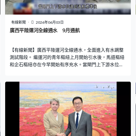
際法和國際關係基本準則，完全非法無效。朱鳳蓮：「兩
岸同胞同屬中華民族應站穩民族立場，堅持民族大義，共
同維護國家主權和領土完整，維護中華民族的整體利
有線新聞
2026年06月03日
益。」 對於台灣海巡部門指大陸海警在金門水域巡查，是
廣西平陸運河全線通水 9月通航
企圖營造具有管轄權的假象。朱鳳蓮重申，台、澎、金、
馬都是中國的一部分，大陸海警部門在相關海域，依法開
【有線新聞】廣西平陸運河全線通水，全面進入有水調整
展執法巡查是正常履職行為。
測試階段。 繼運河的青年樞紐上月開始引水後，馬道樞紐
和企石樞紐亦在今早開始有序充水。當閘門上下游水位達
到通航標準後，就可以進行其他調試。運河要全面充水需
要700萬立方米的水，相當於2,800個國際標準泳池的水
量，預計整個過程需時約30日。 平陸運河是西部陸海新通
道工程，北起廣西平塘江口，經靈山縣沿欽江進入北部
灣，全長134.2公里，預計今年9月全線通航，將成為西部
地區貨物出海最便捷的通道。