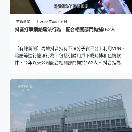
緩進入導管架進行浮托安裝。」
有線新聞
2026年06月03日
抖音打擊網絡違法行為 配合相關部門拘捕162人
【有線新聞】內地抖音指有不法分子在平台上利用VPN、
暗語等進行違法行為，包括引誘用戶下載賭博和色情軟
件，今年以來公司配合相關部門拘捕162人。 抖音指為了
切實維護健康清朗的網絡生態，正對各類違法違規內容進
行深入治理，提到這類「黑灰產業」呈現組織化、高隱蔽
性、跨境作案等特徵，並不斷變換違規方式。當中有主播
在直播期間突然展示二維碼，引誘觀眾掃描下載境外色情
軟件，最終15人被刑事拘留。 有主播則在直播間人氣上漲
時透過展示隱晦的網址，吸引用戶瀏覽賭博應用程式和充
值。兩名疑犯因涉嫌利用直播為境外涉賭程式引流，收取
境外犯罪分子佣金，被刑事拘留。另外有不法分子利用境
外社交平台賬號吸引用戶關注後，再通過翻牆軟件發布色