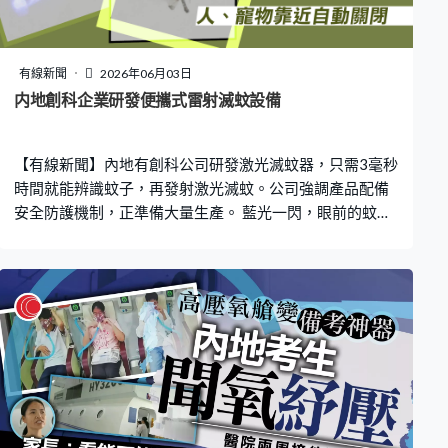
有線新聞
2026年06月03日
内地創科企業研發便攜式雷射滅蚊設備
【有線新聞】內地有創科公司研發激光滅蚊器，只需3毫秒
時間就能辨識蚊子，再發射激光滅蚊。公司強調產品配備
安全防護機制，正準備大量生產。 藍光一閃，眼前的蚊子
無所遁形，被雷射激光擊落、燒焦。這款便攜式雷射滅蚊
設備，由江蘇一間科創公司2022年開始研發，產品結合了
激光雷達、AI視覺、改良演算法參數等技術，解決微型目
標識別的難題，紅外線雷射系統能快速、準確地滅蚊，多
感測器系統會持續追蹤蚊子的活動，快速打擊目標。 常州
光之矩智能科技負責人王川：「我們這個產品主要通過激
光雷達去辨識蚊子，它每次都是單點去辨識，一秒鐘發射
幾萬個點，光束發散度很小。它能辨識最遠6米的一個蚊
子，準確度相當高，它可以在3毫秒的時間識別出蚊子的特