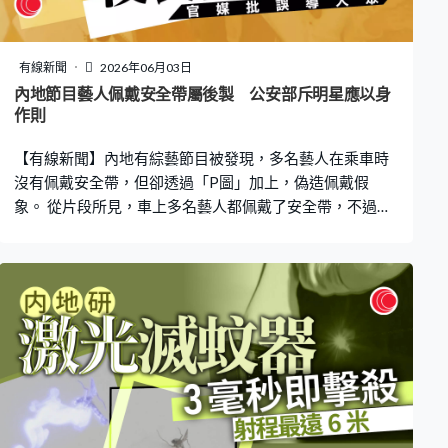
有線新聞
2026年06月03日
內地節目藝人佩戴安全帶屬後製 公安部斥明星應以身
作則
【有線新聞】內地有綜藝節目被發現，多名藝人在乘車時
沒有佩戴安全帶，但卻透過「P圖」加上，偽造佩戴假
象。 從片段所見，車上多名藝人都佩戴了安全帶，不過看
真些就發現，車上大部分人佩戴的其實是經「P圖」的
「假安全帶」。針對事件，公安部交通管理局發文提醒，
安全容不下自斯欺人，不可看輕明星及綜藝節目的示範作
用，應在涉及公共利益、公共安全的問題上，嚴格以身作
則。 人民日報亦發表評論，指乘車不佩戴安全帶，本身已
涉嫌違反道路交通安全法相關規定，用後期技術偽造佩戴
假象則是誤導大眾對交通安全的認知。