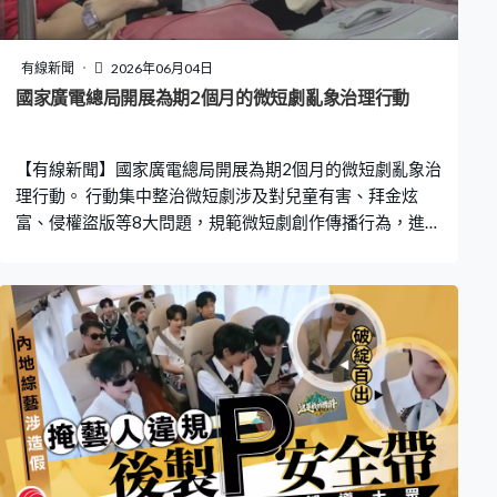
有線新聞
2026年06月04日
國家廣電總局開展為期2個月的微短劇亂象治理行動
【有線新聞】國家廣電總局開展為期2個月的微短劇亂象治
理行動。 行動集中整治微短劇涉及對兒童有害、拜金炫
富、侵權盜版等8大問題，規範微短劇創作傳播行為，進一
步營造清朗健康的行業發展生態。各省級廣電行政部門要
切實履行屬地管理責任，建立巡查與抽查平台機制，對發
現的問題內容即查即改。在行動結束後，當局將總結經
驗，開展常態化監測監管並制定完善法規制度。