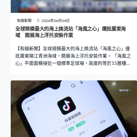
有線新聞
2026年06月04日
全球規模最大的海上換流站「海風之心」運抵廣東海
域 開展海上浮托安裝作業
【有線新聞】全球規模最大的海上換流站「海風之心」運
抵廣東陽江青洲海域，開展海上浮托安裝作業。 「海風之
心」平面面積接近一個標準足球場，高度約等於15層樓。
建成後，三峽陽江青洲五期七期海上風電場的163台風力
發電機產生的電能，將在這裡完成匯集、升壓和交流轉直
流處理，並通過海底電纜輸送至陸地電網，每年可輸送約
60億度綠電。 由於「海風之心」的重量高達2.5萬噸，遠
超內地船機吊裝能力極限，所以當局採用國際先進的整體
浮托安裝工藝進行作業。陽江海上風電項目負責人黃勇：
「海上浮托是借助潮汐變化、船舶調載高精度定位系統，
在海上完成一個毫米級精度安裝。現在的海況風平浪靜，
是非常符合海上浮托的條件，後續我們將持續關注海上的
風、湧和潮汐的變化，『祥泰口』將托著『海風之心』緩